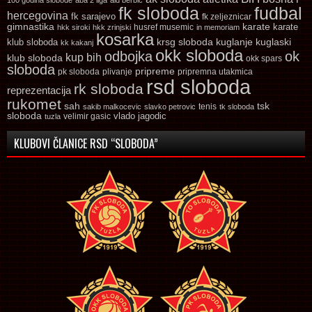
100 godina slobode
aba 2 liga
aid berbic
fk sloboda
fudbal
hercegovina
fk sarajevo
fk zeljeznicar
gimnastika
karate
karate
husref musemic
hkk siroki
hkk zrinjski
in memoriam
kosarka
krsg sloboda
kuglaski
klub sloboda
kuglanje
kk kakanj
okk sloboda
odbojka
ok
kup bih
klub sloboda
okk spars
sloboda
pripreme
pk sloboda
plivanje
pripremna utakmica
rsd sloboda
rk sloboda
reprezentacija
rukomet
tsk
sah
sakib malkocevic
slavko petrovic
tenis
tk sloboda
sloboda
vlado jagodic
velimir gasic
tuzla
KLUBOVI ČLANICE RSD “SLOBODA”