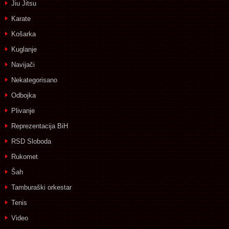
Jiu Jitsu
Karate
Košarka
Kuglanje
Navijači
Nekategorisano
Odbojka
Plivanje
Reprezentacija BiH
RSD Sloboda
Rukomet
Šah
Tamburaški orkestar
Tenis
Video