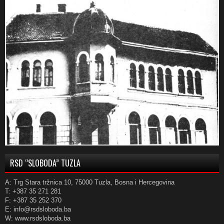
RSD “SLOBODA” TUZLA
A: Trg Stara tržnica 10, 75000 Tuzla, Bosna i Hercegovina
T: +387 35 271 281
F: +387 35 252 370
E: info@rsdsloboda.ba
W: www.rsdsloboda.ba