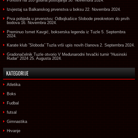
Ponosni na 105 godina postojanja
30. Novembra 2024.
Izvjestaj sa Balkanskog prvenstva u boksu
22. Novembra 2024.
Prva pobjeda u prvenstvu: Odbojkašice Slobode preokretom do prvih
bodova
16. Novembra 2024.
Preminuo Ismet Kavgić, bokserska legenda iz Tuzle
5. Septembra
2024.
Karate klub ˝Sloboda˝ Tuzla vrši upis novih članova
2. Septembra 2024.
Gradonačelnik Tuzle otvorio V Međunarodni hrvački turnir “Husinski
Rudar” 2024
25. Augusta 2024.
KATEGORIJE
Atletika
Boks
Fudbal
futsal
Gimnastika
Hrvanje