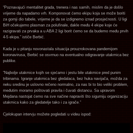
“Poznavajući mentalitet grada, trenera i nas samih, mislim da je došlo
vrijeme da napadamo vrh. Komponovat ćemo ekipu koja se može boriti
za gornji dio tabele, vrijeme je da se izdignemo iznad prosjećnosti. U ligi
BiH očekujemo plasman za polufinale, dakle među 4 ekipe koje će
razigravati za prvaka a u ABA 2 ligi borit ćemo se da budemo među prvih
4-5 ekipa.” ističe Berbić.
Kada je u pitanju novonastala situacija prouzrokovana pandemijom
koronavirusa, Berbić se osvrnuo na eventualno odigravanje utakmica bez
publike.
“Najbolje utakmice kojih se sjećamo i jestu bile utakmice pred punim
tribinama. Igranje utakmica bez gledalaca, bez huka navijača, možda za
neku sredinu je uslovno rečeno normalno, za nas bi to bio veliki problem,
međutim moramo poštovati pravila i čuvati distancu. Sa upravom
Mejdana nastojat ćemo na sve načine napraviti što sigurniju organizaciju
utakmica kako za gledatelje tako i za igrače.”
Cjelokupan intervju možete pogledati u videu ispod: