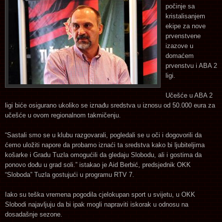
počinje sa
kristalisanjem
ekipe za nove
prvenstvene
izazove u
domaćem
prvenstvu i ABA 2
ligi.
Učešće u ABA 2
ligi biće osigurano ukoliko se iznađu sredstva u iznosu od 50.000 eura za
učešće u ovom regionalnom takmičenju.
“Sastali smo se u klubu razgovarali, pogledali se u oči i dogovorili da
ćemo uložiti napore da probamo iznaći ta sredstva kako bi ljubiteljima
košarke i Gradu Tuzla omogućili da gledaju Slobodu, ali i gostima da
ponovo dođu u grad soli.” istakao je Aid Berbić, predsjednik OKK
“Sloboda” Tuzla gostujući u programu RTV 7.
Iako su teška vremena pogodila cjelokupan sport u svijetu, u OKK
Slobodi najavljuju da bi ipak mogli napraviti iskorak u odnosu na
dosadašnje sezone.