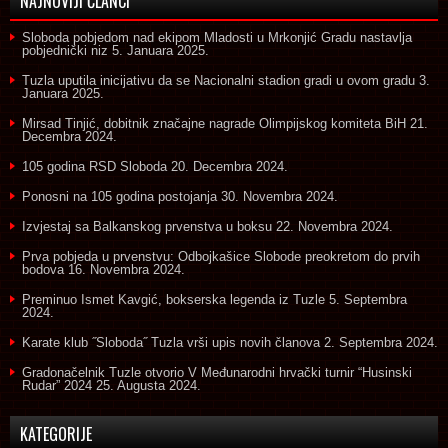
NAJNOVIJI ČLANCI
Sloboda pobjedom nad ekipom Mladosti u Mrkonjić Gradu nastavlja
pobjednički niz
5. Januara 2025.
Tuzla uputila inicijativu da se Nacionalni stadion gradi u ovom gradu
3.
Januara 2025.
Mirsad Tinjić, dobitnik značajne nagrade Olimpijskog komiteta BiH
21.
Decembra 2024.
105 godina RSD Sloboda
20. Decembra 2024.
Ponosni na 105 godina postojanja
30. Novembra 2024.
Izvjestaj sa Balkanskog prvenstva u boksu
22. Novembra 2024.
Prva pobjeda u prvenstvu: Odbojkašice Slobode preokretom do prvih
bodova
16. Novembra 2024.
Preminuo Ismet Kavgić, bokserska legenda iz Tuzle
5. Septembra
2024.
Karate klub ˝Sloboda˝ Tuzla vrši upis novih članova
2. Septembra 2024.
Gradonačelnik Tuzle otvorio V Međunarodni hrvački turnir “Husinski
Rudar” 2024
25. Augusta 2024.
KATEGORIJE