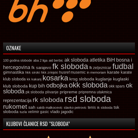
OZNAKE
ak sloboda
atletika
BiH
bosna i
100 godina slobode
aba 2 liga
aid berbic
fk sloboda
fudbal
hercegovina
fk sarajevo
fk zeljeznicar
gimnastika
karate
karate
husref musemic
hkk siroki
hkk zrinjski
in memoriam
kosarka
krsg sloboda
kuglaski
klub sloboda
kuglanje
kk kakanj
okk sloboda
odbojka
ok
kup bih
klub sloboda
okk spars
sloboda
pripreme
pk sloboda
plivanje
pripremna utakmica
rsd sloboda
rk sloboda
reprezentacija
rukomet
tsk
sah
sakib malkocevic
slavko petrovic
tenis
tk sloboda
sloboda
vlado jagodic
velimir gasic
tuzla
KLUBOVI ČLANICE RSD “SLOBODA”