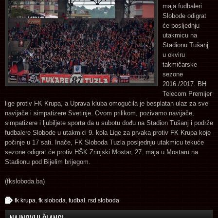
maja fudbaleri
Slobode odigrat
će posljednju
utakmicu na
Stadionu Tušanj
u okviru
takmičarske
sezone
2016./2017. BH
Telecom Premijer
lige protiv FK Krupa, a Uprava kluba omogućila je besplatan ulaz za sve
navijače i simpatizere Svetinje. Ovom prilikom, pozivamo navijače,
simpatizere i ljubiljete sporta da u subotu dođu na Stadion Tušanj i podrže
fudbalere Slobode u utakmici 9. kola Lige za prvaka protiv FK Krupa koje
počinje u 17 sati. Inače, FK Sloboda Tuzla posljednju utakmicu tekuće
sezone odigrat će protiv HŠK Zrinjski Mostar, 27. maja u Mostaru na
Stadionu pod Bijelim brijegom.
(fksloboda.ba)
fk krupa
,
fk sloboda
,
fudbal
,
rsd sloboda