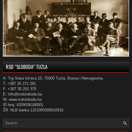
RSD “SLOBODA” TUZLA
A: Trg Stara tržnica 10, 75000 Tuzla, Bosna i Hercegovina
T: +387 35 271 281
F: +387 35 252 370
E: info@rsdsloboda.ba
W: www.rsdsloboda.ba
ID broj: 4209036190001
ŽR: NLB banka 1321000309542916