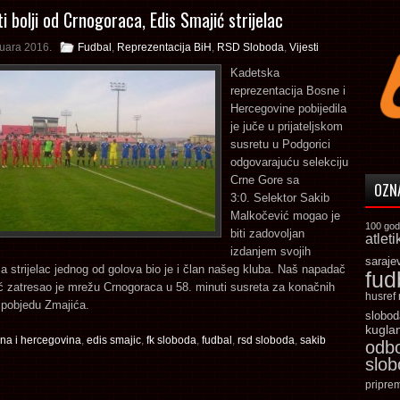
i bolji od Crnogoraca, Edis Smajić strijelac
ruara 2016.
Fudbal
,
Reprezentacija BiH
,
RSD Sloboda
,
Vijesti
Kadetska
reprezentacija Bosne i
Hercegovine pobijedila
je juče u prijateljskom
susretu u Podgorici
odgovarajuću selekciju
Crne Gore sa
OZN
3:0. Selektor Sakib
Malkočević mogao je
100 god
biti zadovoljan
atleti
izdanjem svojih
saraje
 a strijelac jednog od golova bio je i član našeg kluba. Naš napadač
fud
ć zatresao je mrežu Crnogoraca u 58. minuti susreta za konačnih
husref
u pobjedu Zmajića.
slobod
kugla
na i hercegovina
,
edis smajic
,
fk sloboda
,
fudbal
,
rsd sloboda
,
sakib
odb
slo
pripre