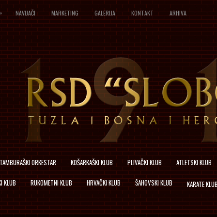
»
NAVIJAČI
MARKETING
GALERIJA
KONTAKT
ARHIVA
TAMBURAŠKI ORKESTAR
KOŠARKAŠKI KLUB
PLIVAČKI KLUB
ATLETSKI KLUB
I KLUB
RUKOMETNI KLUB
HRVAČKI KLUB
ŠAHOVSKI KLUB
KARATE KLU