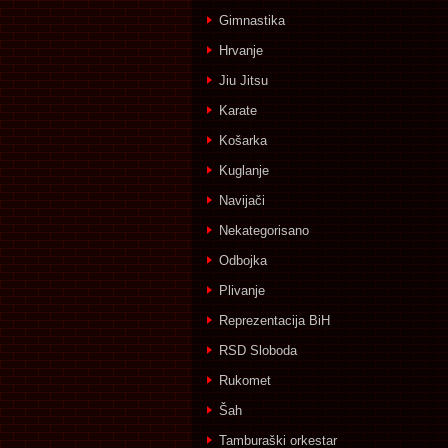
Gimnastika
Hrvanje
Jiu Jitsu
Karate
Košarka
Kuglanje
Navijači
Nekategorisano
Odbojka
Plivanje
Reprezentacija BiH
RSD Sloboda
Rukomet
Šah
Tamburaški orkestar