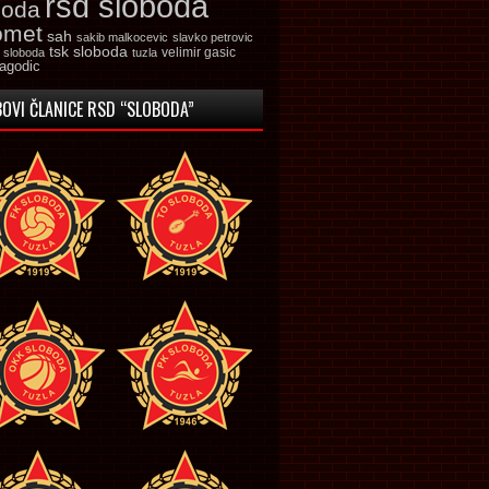
rsd sloboda
boda
omet
sah
sakib malkocevic
slavko petrovic
tsk sloboda
velimir gasic
k sloboda
tuzla
jagodic
OVI ČLANICE RSD “SLOBODA”