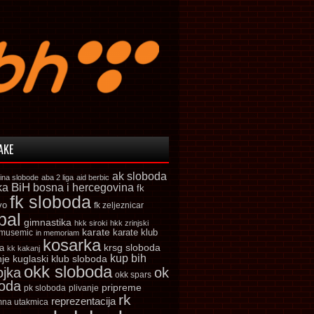
AKE
ak sloboda
ina slobode
aba 2 liga
aid berbic
ka
BiH
bosna i hercegovina
fk
fk sloboda
vo
fk zeljeznicar
bal
gimnastika
hkk siroki
hkk zrinjski
karate
karate klub
 musemic
in memoriam
kosarka
krsg sloboda
a
kk kakanj
kup bih
kuglaski klub sloboda
nje
okk sloboda
ojka
ok
okk spars
boda
pripreme
pk sloboda
plivanje
rk
reprezentacija
mna utakmica