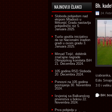
Bh. kadet
NAJNOVIJI ČLANCI
24. Feb
Sloboda pobjedom nad
ekipom Mladosti u
Mrkonjić Gradu nastavlja
pobjednički niz
5.
Januara 2025.
Tuzla uputila inicijativu
da se Nacionalni stadion
gradi u ovom gradu
3.
Januara 2025.
Mirsad Tinjić, dobitnik
značajne nagrade
Olimpijskog komiteta BiH
21. Decembra 2024.
105 godina RSD Sloboda
20. Decembra 2024.
izabranika,
Edis Smaji
Ponosni na 105 godina
postojanja
30. Novembra
3:0 i velik
2024.
BiH
,
bos
Izvjestaj sa Balkanskog
prvenstva u boksu
22.
Novembra 2024.
Prva pobjeda u