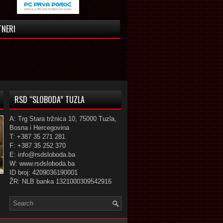
TNERI
RSD “SLOBODA” TUZLA
A: Trg Stara tržnica 10, 75000 Tuzla,
Bosna i Hercegovina
T: +387 35 271 281
F: +387 35 252 370
E: info@rsdsloboda.ba
W: www.rsdsloboda.ba
ID broj: 4209036190001
ŽR: NLB banka 1321000309542916