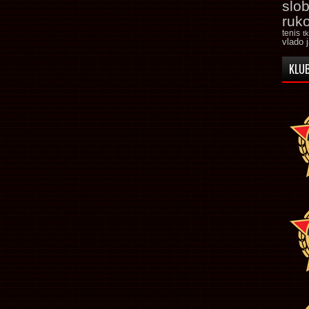
slo
ruk
tenis
t
vlado 
KLUB