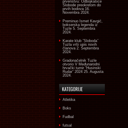
prvenstvu: Odbojkašice
Slobode preokretom do
prvih bodova
16.
Novembra 2024.
Preminuo Ismet Kavgić,
bokserska legenda iz
Tuzle
5. Septembra
2024.
Karate klub ˝Sloboda˝
Tuzla vrši upis novih
članova
2. Septembra
2024.
Gradonačelnik Tuzle
otvorio V Međunarodni
hrvački turnir “Husinski
Rudar” 2024
25. Augusta
2024.
KATEGORIJE
Atletika
Boks
Fudbal
futsal