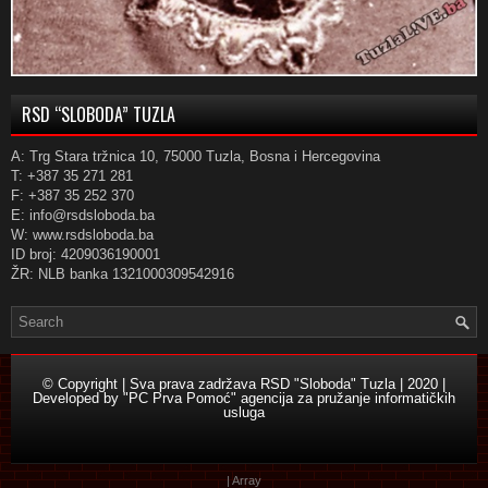
RSD “SLOBODA” TUZLA
A: Trg Stara tržnica 10, 75000 Tuzla, Bosna i Hercegovina
T: +387 35 271 281
F: +387 35 252 370
E: info@rsdsloboda.ba
W: www.rsdsloboda.ba
ID broj: 4209036190001
ŽR: NLB banka 1321000309542916
© Copyright | Sva prava zadržava RSD "Sloboda" Tuzla | 2020 |
Developed by
"PC Prva Pomoć" agencija za pružanje informatičkih
usluga
| Array