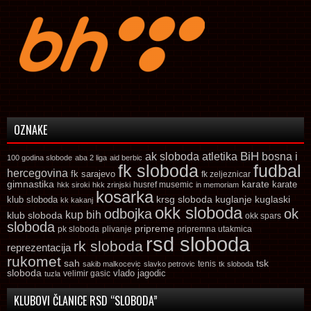
OZNAKE
ak sloboda
atletika
BiH
bosna i
100 godina slobode
aba 2 liga
aid berbic
fk sloboda
fudbal
hercegovina
fk sarajevo
fk zeljeznicar
gimnastika
karate
karate
husref musemic
hkk siroki
hkk zrinjski
in memoriam
kosarka
krsg sloboda
kuglaski
klub sloboda
kuglanje
kk kakanj
okk sloboda
odbojka
ok
kup bih
klub sloboda
okk spars
sloboda
pripreme
pk sloboda
plivanje
pripremna utakmica
rsd sloboda
rk sloboda
reprezentacija
rukomet
tsk
sah
sakib malkocevic
slavko petrovic
tenis
tk sloboda
sloboda
vlado jagodic
velimir gasic
tuzla
KLUBOVI ČLANICE RSD “SLOBODA”