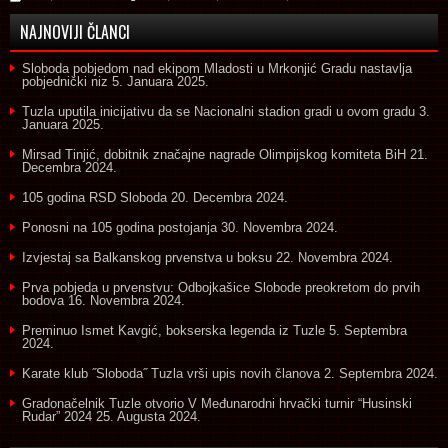
NAJNOVIJI ČLANCI
Sloboda pobjedom nad ekipom Mladosti u Mrkonjić Gradu nastavlja
pobjednički niz
5. Januara 2025.
Tuzla uputila inicijativu da se Nacionalni stadion gradi u ovom gradu
3.
Januara 2025.
Mirsad Tinjić, dobitnik značajne nagrade Olimpijskog komiteta BiH
21.
Decembra 2024.
105 godina RSD Sloboda
20. Decembra 2024.
Ponosni na 105 godina postojanja
30. Novembra 2024.
Izvjestaj sa Balkanskog prvenstva u boksu
22. Novembra 2024.
Prva pobjeda u prvenstvu: Odbojkašice Slobode preokretom do prvih
bodova
16. Novembra 2024.
Preminuo Ismet Kavgić, bokserska legenda iz Tuzle
5. Septembra
2024.
Karate klub ˝Sloboda˝ Tuzla vrši upis novih članova
2. Septembra 2024.
Gradonačelnik Tuzle otvorio V Međunarodni hrvački turnir “Husinski
Rudar” 2024
25. Augusta 2024.