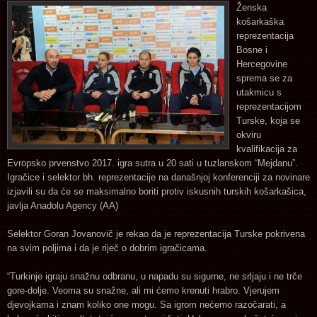
Ženska
košarkaška
reprezentacija
Bosne i
Hercegovine
sprema se za
utakmicu s
reprezentacijom
Turske, koja se
okviru
kvalifikacija za
Evropsko prvenstvo 2017. igra sutra u 20 sati u tuzlanskom “Mejdanu”.
Igračice i selektor bh. reprezentacije na današnjoj konferenciji za novinare
izjavili su da će se maksimalno boriti protiv iskusnih turskih košarkašica,
javlja Anadolu Agency (AA)
Selektor Goran Jovanovič je rekao da je reprezentacija Turske pokrivena
na svim poljima i da je riječ o dobrim igračicama.
“Turkinje igraju snažnu odbranu, u napadu su sigurne, ne srljaju i ne trče
gore-dolje. Veoma su snažne, ali mi ćemo krenuti hrabro. Vjerujem
djevojkama i znam koliko one mogu. Sa igrom nećemo razočarati, a