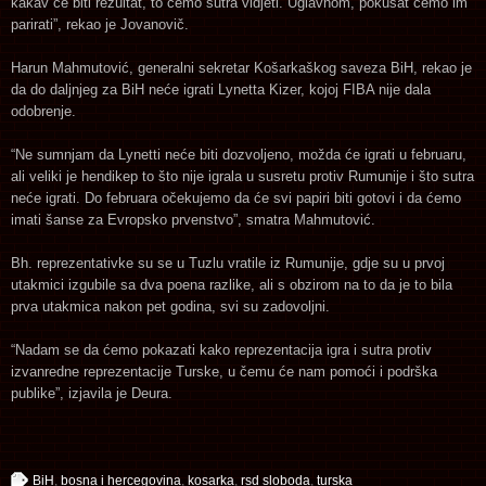
kakav će biti rezultat, to ćemo sutra vidjeti. Uglavnom, pokušat ćemo im
parirati”, rekao je Jovanovič.
Harun Mahmutović, generalni sekretar Košarkaškog saveza BiH, rekao je
da do daljnjeg za BiH neće igrati Lynetta Kizer, kojoj FIBA nije dala
odobrenje.
“Ne sumnjam da Lynetti neće biti dozvoljeno, možda će igrati u februaru,
ali veliki je hendikep to što nije igrala u susretu protiv Rumunije i što sutra
neće igrati. Do februara očekujemo da će svi papiri biti gotovi i da ćemo
imati šanse za Evropsko prvenstvo”, smatra Mahmutović.
Bh. reprezentativke su se u Tuzlu vratile iz Rumunije, gdje su u prvoj
utakmici izgubile sa dva poena razlike, ali s obzirom na to da je to bila
prva utakmica nakon pet godina, svi su zadovoljni.
“Nadam se da ćemo pokazati kako reprezentacija igra i sutra protiv
izvanredne reprezentacije Turske, u čemu će nam pomoći i podrška
publike”, izjavila je Deura.
BiH
,
bosna i hercegovina
,
kosarka
,
rsd sloboda
,
turska