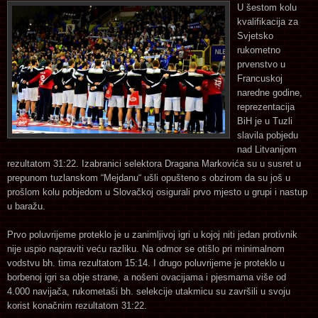
U šestom kolu
kvalifikacija za
Svjetsko
rukometno
prvenstvo u
Francuskoj
naredne godine,
reprezentacija
BiH je u Tuzli
slavila pobjedu
nad Litvanijom
rezultatom 31:22. Izabranici selektora Dragana Markovića su u susret u
prepunom tuzlanskom “Mejdanu“ ušli opušteno s obzirom da su još u
prošlom kolu pobjedom u Slovačkoj osigurali prvo mjesto u grupi i nastup
u baražu.
Prvo poluvrijeme proteklo je u zanimljivoj igri u kojoj niti jedan protivnik
nije uspio napraviti veću razliku. Na odmor se otišlo pri minimalnom
vodstvu bh. tima rezultatom 15:14. I drugo poluvrijeme je proteklo u
borbenoj igri sa obje strane, a nošeni ovacijama i pjesmama više od
4.000 navijača, rukometaši bh. selekcije utakmicu su završili u svoju
korist konačnim rezultatom 31:22.