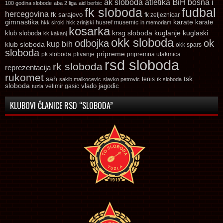
ak sloboda
atletika
BiH
bosna i
100 godina slobode
aba 2 liga
aid berbic
fk sloboda
fudbal
hercegovina
fk sarajevo
fk zeljeznicar
gimnastika
karate
karate
husref musemic
hkk siroki
hkk zrinjski
in memoriam
kosarka
krsg sloboda
kuglaski
klub sloboda
kuglanje
kk kakanj
okk sloboda
odbojka
ok
kup bih
klub sloboda
okk spars
sloboda
pripreme
pk sloboda
plivanje
pripremna utakmica
rsd sloboda
rk sloboda
reprezentacija
rukomet
tsk
sah
sakib malkocevic
slavko petrovic
tenis
tk sloboda
sloboda
vlado jagodic
velimir gasic
tuzla
KLUBOVI ČLANICE RSD “SLOBODA”