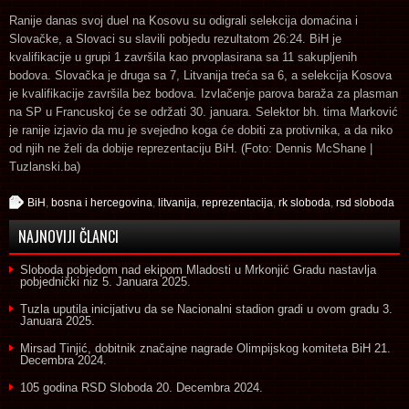
Ranije danas svoj duel na Kosovu su odigrali selekcija domaćina i
Slovačke, a Slovaci su slavili pobjedu rezultatom 26:24. BiH je
kvalifikacije u grupi 1 završila kao prvoplasirana sa 11 sakupljenih
bodova. Slovačka je druga sa 7, Litvanija treća sa 6, a selekcija Kosova
je kvalifikacije završila bez bodova. Izvlačenje parova baraža za plasman
na SP u Francuskoj će se održati 30. januara. Selektor bh. tima Marković
je ranije izjavio da mu je svejedno koga će dobiti za protivnika, a da niko
od njih ne želi da dobije reprezentaciju BiH. (Foto: Dennis McShane |
Tuzlanski.ba)
BiH
,
bosna i hercegovina
,
litvanija
,
reprezentacija
,
rk sloboda
,
rsd sloboda
NAJNOVIJI ČLANCI
Sloboda pobjedom nad ekipom Mladosti u Mrkonjić Gradu nastavlja
pobjednički niz
5. Januara 2025.
Tuzla uputila inicijativu da se Nacionalni stadion gradi u ovom gradu
3.
Januara 2025.
Mirsad Tinjić, dobitnik značajne nagrade Olimpijskog komiteta BiH
21.
Decembra 2024.
105 godina RSD Sloboda
20. Decembra 2024.