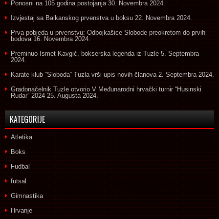
Ponosni na 105 godina postojanja
30. Novembra 2024.
Izvjestaj sa Balkanskog prvenstva u boksu
22. Novembra 2024.
Prva pobjeda u prvenstvu: Odbojkašice Slobode preokretom do prvih
bodova
16. Novembra 2024.
Preminuo Ismet Kavgić, bokserska legenda iz Tuzle
5. Septembra
2024.
Karate klub ˝Sloboda˝ Tuzla vrši upis novih članova
2. Septembra 2024.
Gradonačelnik Tuzle otvorio V Međunarodni hrvački turnir “Husinski
Rudar” 2024
25. Augusta 2024.
KATEGORIJE
Atletika
Boks
Fudbal
futsal
Gimnastika
Hrvanje