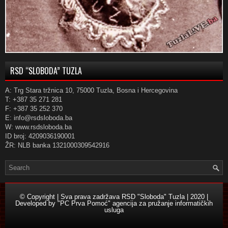
RSD “SLOBODA” TUZLA
A: Trg Stara tržnica 10, 75000 Tuzla, Bosna i Hercegovina
T: +387 35 271 281
F: +387 35 252 370
E: info@rsdsloboda.ba
W: www.rsdsloboda.ba
ID broj: 4209036190001
ŽR: NLB banka 1321000309542916
© Copyright | Sva prava zadržava RSD "Sloboda" Tuzla | 2020 |
Developed by
"PC Prva Pomoć" agencija za pružanje informatičkih
usluga