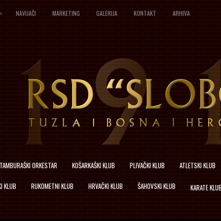
»
NAVIJAČI
MARKETING
GALERIJA
KONTAKT
ARHIVA
TAMBURAŠKI ORKESTAR
KOŠARKAŠKI KLUB
PLIVAČKI KLUB
ATLETSKI KLUB
I KLUB
RUKOMETNI KLUB
HRVAČKI KLUB
ŠAHOVSKI KLUB
KARATE KLU