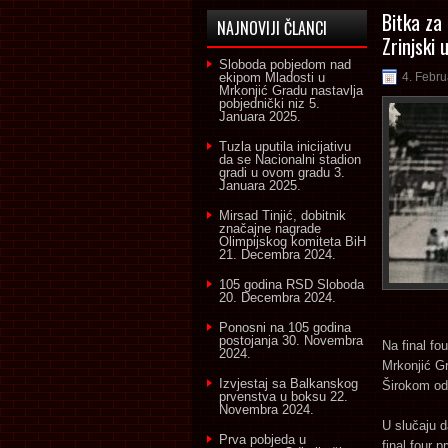
Bitka za
NAJNOVIJI ČLANCI
Zrinjski 
Sloboda pobjedom nad
ekipom Mladosti u
4. Febru
Mrkonjić Gradu nastavlja
pobjednički niz
5.
Januara 2025.
Tuzla uputila inicijativu
da se Nacionalni stadion
gradi u ovom gradu
3.
Januara 2025.
Mirsad Tinjić, dobitnik
značajne nagrade
Olimpijskog komiteta BiH
21. Decembra 2024.
105 godina RSD Sloboda
20. Decembra 2024.
Ponosni na 105 godina
postojanja
30. Novembra
Na final fo
2024.
Mrkonjić G
Izvjestaj sa Balkanskog
Širokom od 1
prvenstva u boksu
22.
Novembra 2024.
U slučaju d
Prva pobjeda u
final four 