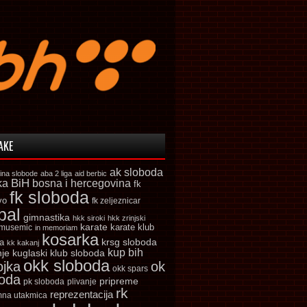
AKE
ak sloboda
ina slobode
aba 2 liga
aid berbic
ka
BiH
bosna i hercegovina
fk
fk sloboda
vo
fk zeljeznicar
bal
gimnastika
hkk siroki
hkk zrinjski
karate
karate klub
 musemic
in memoriam
kosarka
krsg sloboda
a
kk kakanj
kup bih
kuglaski klub sloboda
nje
okk sloboda
ojka
ok
okk spars
boda
pripreme
pk sloboda
plivanje
rk
reprezentacija
mna utakmica