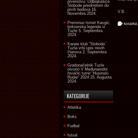
prvenstvu: Odbojkašice
Slobode preokretom do
prvih bodova
16.
V.B.
Novembra 2024.
Preminuo Ismet Kavgić,
kosarka
bokserska legenda iz
Tuzle
5. Septembra
2024.
Karate klub ˝Sloboda˝
Tuzla vrši upis novih
članova
2. Septembra
2024.
Gradonačelnik Tuzle
otvorio V Međunarodni
hrvački turnir “Husinski
Rudar” 2024
25. Augusta
2024.
KATEGORIJE
Atletika
Boks
Fudbal
futsal