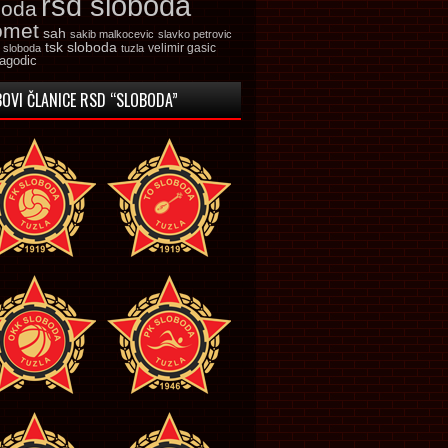
rsd sloboda
boda
omet
sah
sakib malkocevic
slavko petrovic
tsk sloboda
velimir gasic
k sloboda
tuzla
jagodic
OVI ČLANICE RSD “SLOBODA”