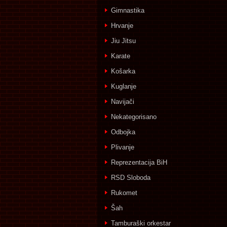
Gimnastika
Hrvanje
Jiu Jitsu
Karate
Košarka
Kuglanje
Navijači
Nekategorisano
Odbojka
Plivanje
Reprezentacija BiH
RSD Sloboda
Rukomet
Šah
Tamburaški orkestar