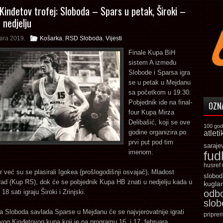
 Kinđetov trofej: Sloboda – Spars u petak, Široki –
u nedjelju
ara 2019.
Košarka
,
RSD Sloboda
,
Vijesti
Finale Kupa BiH
sistem A između
Slobode i Sparsa igra
se u petak u Mejdanu
sa početkom u 19.30.
Pobjednik ide na final-
OZN
four Kupa Mirza
Delibašić, koji se ove
100 god
godine organizira po
atleti
prvi put pod tim
saraje
imenom.
fud
husref
ur već su se plasirali Igokea (prošlogodišnji osvajač), Mladost
slobod
rad (Kup RS), dok će se pobjednik Kupa HB znati u nedjelju kada u
kugla
8 sati igraju Široki i Zrinjski.
odb
slo
a Sloboda savlada Sparse u Mejdanu će se najvjerovatnije igrati
pripre
prvog Kinđetovog kupa koji je na programu 16. i 17. februara.