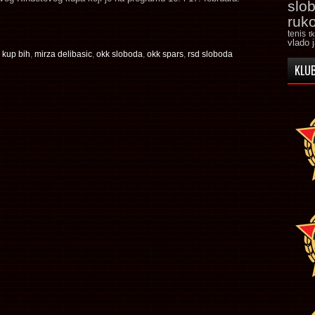
slo
ruk
tenis
t
vlado 
,
kup bih
,
mirza delibasic
,
okk sloboda
,
okk spars
,
rsd sloboda
KLUB