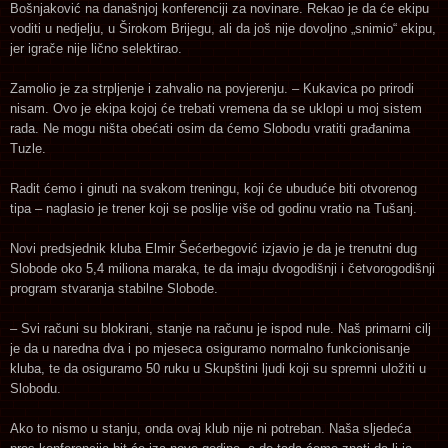
Bošnjaković na današnjoj konferenciji za novinare. Rekao je da će ekipu
voditi u nedjelju, u Širokom Brijegu, ali da još nije dovoljno „snimio“ ekipu,
jer igrače nije lično selektirao.
Zamolio je za strpljenje i zahvalio na povjerenju. – Kukavica po prirodi
nisam. Ovo je ekipa kojoj će trebati vremena da se uklopi u moj sistem
rada. Ne mogu ništa obećati osim da ćemo Slobodu vratiti građanima
Tuzle.
Radit ćemo i ginuti na svakom treningu, koji će ubuduće biti otvorenog
tipa – naglasio je trener koji se poslije više od godinu vratio na Tušanj.
Novi predsjednik kluba Elmir Šećerbegović izjavio je da je trenutni dug
Slobode oko 5,4 miliona maraka, te da imaju dvogodišnji i četvorogodišnji
program stvaranja stabilne Slobode.
– Svi računi su blokirani, stanje na računu je ispod nule. Naš primarni cilj
je da u naredna dva i po mjeseca osiguramo normalno funkcionisanje
kluba, te da osiguramo 50 ruku u Skupštini ljudi koji su spremni uložiti u
Slobodu.
Ako to nismo u stanju, onda ovaj klub nije ni potreban. Naša sljedeća