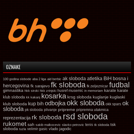
OZNAKE
ak sloboda
atletika
BiH
bosna i
100 godina slobode
aba 2 liga
aid berbic
fk sloboda
fudbal
hercegovina
fk sarajevo
fk zeljeznicar
gimnastika
karate
karate
husref musemic
hkk siroki
hkk zrinjski
in memoriam
kosarka
krsg sloboda
kuglaski
klub sloboda
kuglanje
kk kakanj
okk sloboda
odbojka
ok
kup bih
klub sloboda
okk spars
sloboda
pripreme
pk sloboda
plivanje
pripremna utakmica
rsd sloboda
rk sloboda
reprezentacija
rukomet
tsk
sah
sakib malkocevic
slavko petrovic
tenis
tk sloboda
sloboda
vlado jagodic
velimir gasic
tuzla