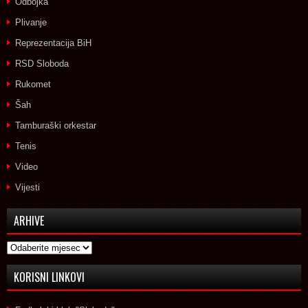
Odbojka
Plivanje
Reprezentacija BiH
RSD Sloboda
Rukomet
Šah
Tamburaški orkestar
Tenis
Video
Vijesti
ARHIVE
Arhive
KORISNI LINKOVI