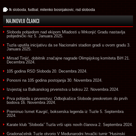
fk sloboda
,
fudbal
,
milenko bosnjakovic
,
rsd sloboda
NAJNOVIJI ČLANCI
Sloboda pobjedom nad ekipom Mladosti u Mrkonjić Gradu nastavlja
pobjednički niz
5. Januara 2025.
Tuzla uputila inicijativu da se Nacionalni stadion gradi u ovom gradu
3.
Januara 2025.
Mirsad Tinjić, dobitnik značajne nagrade Olimpijskog komiteta BiH
21.
Decembra 2024.
105 godina RSD Sloboda
20. Decembra 2024.
Ponosni na 105 godina postojanja
30. Novembra 2024.
Izvjestaj sa Balkanskog prvenstva u boksu
22. Novembra 2024.
Prva pobjeda u prvenstvu: Odbojkašice Slobode preokretom do prvih
bodova
16. Novembra 2024.
Preminuo Ismet Kavgić, bokserska legenda iz Tuzle
5. Septembra
2024.
Karate klub ˝Sloboda˝ Tuzla vrši upis novih članova
2. Septembra 2024.
Gradonačelnik Tuzle otvorio V Međunarodni hrvački turnir “Husinski