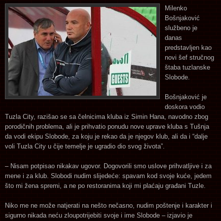
Milenko
Bošnjaković
službeno je
danas
predstavljen kao
novi šef stručnog
štaba tuzlanske
Slobode.
Bošnjaković je
doskora vodio
Tuzla City, razišao se sa čelnicima kluba iz Simin Hana, navodno zbog
porodičnih problema, ali je prihvatio ponudu nove uprave kluba s Tušnja
da vodi ekipu Slobode, za koju je rekao da je njegov klub, ali da i “dalje
voli Tuzla City u čije temelje je ugradio dio svog života”.
– Nisam potpisao nikakav ugovor. Dogovorili smo uslove prihvatljive i za
mene i za klub. Slobodi nudim slijedeće: spavam kod svoje kuće, jedem
što mi žena spremi, a ne po restoranima koji mi plaćaju građani Tuzle.
Niko me ne može natjerati na nešto nečasno, nudim poštenje i karakter i
sigurno nikada neću zloupotrijebiti svoje i ime Slobode – izjavio je