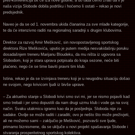
pres-konferencija bit će iza nove godine, a do tada ćemo znati da li je
naša vizija Slobode dobila podršku i hoćemo li ostati – rekao je novi
predsjednik.
Naveo je da se od 1. novembra ukida članarina za sve mlađe kategorije,
te da će intenzivno raditi na regionalnoj saradnji s drugim klubovima.
Direktor za razvoj Amir Mešković, sin novopostavljenog sportskog
direktora Rize Meškovića, uputio je putem medija nesvakidašnju poruku
dosadašnjem treneru Marijanu Bloudeku, da mu ništa iz ugovora sa
Slobodom, koji je stara uprava potpisala do kraja sezone, neće biti
plaćeno, nego će se time baviti pravni tim klub.
Istina, rekao je da se izvinjava treneru koji je u neugodnu situaciju došao
ne svojom, nego krivicom ljudi iz bivše uprave.
– Za aktuelno stanje u Slobodi krivi smo svi mi, jer se nismo pojavili kad
smo trebali i jer smo dopustili da nam drugi uzmu klub i vode ga na svoj
način. Svaku utakmicu igramo kao da je posljednja. Sloboda nije za
sadake. Ovdje se može raditi i zaraditi, ovo je nešto što može preživjeti,
ali ne možemo sami – zaključio je Mešković, pozvavši sve ljude,
primarno biznismene, da se uključe u novi projekt spašavanja Slobode i
stvaranja prosperitetnog sportskog kolektiva.