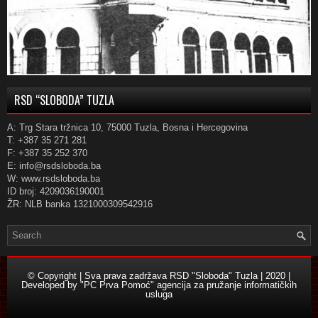
RSD “SLOBODA” TUZLA
A: Trg Stara tržnica 10, 75000 Tuzla, Bosna i Hercegovina
T: +387 35 271 281
F: +387 35 252 370
E: info@rsdsloboda.ba
W: www.rsdsloboda.ba
ID broj: 4209036190001
ŽR: NLB banka 1321000309542916
© Copyright | Sva prava zadržava RSD "Sloboda" Tuzla | 2020 |
Developed by
"PC Prva Pomoć" agencija za pružanje informatičkih
usluga