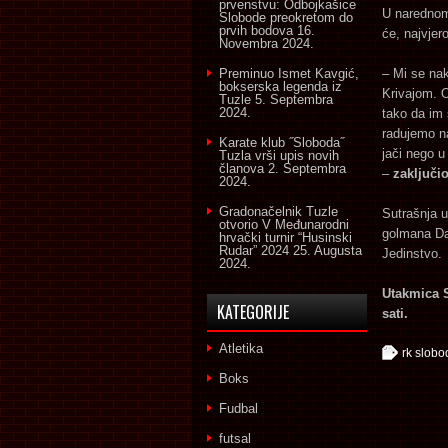
prvenstvu: Odbojkašice
U narednom
Slobode preokretom do
prvih bodova
16.
će, najvjero
Novembra 2024.
Preminuo Ismet Kavgić,
– Mi se nak
bokserska legenda iz
Krivajom. O
Tuzle
5. Septembra
2024.
tako da im
radujemo n
Karate klub ˝Sloboda˝
jači nego u
Tuzla vrši upis novih
članova
2. Septembra
–
zaključio
2024.
Gradonačelnik Tuzle
Sutrašnja u
otvorio V Međunarodni
golmana Dan
hrvački turnir “Husinski
Rudar” 2024
25. Augusta
Jedinstvo.
2024.
Utakmica S
KATEGORIJE
sati.
Atletika
rk slobo
Boks
Fudbal
futsal