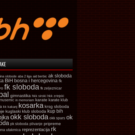
AKE
ak sloboda
ina slobode
aba 2 liga
aid berbic
ka
BiH
bosna i hercegovina
fk
fk sloboda
vo
fk zeljeznicar
bal
gimnastika
hkk siroki
hkk zrinjski
karate
karate klub
 musemic
in memoriam
kosarka
krsg sloboda
a
kk kakanj
kup bih
kuglaski klub sloboda
nje
okk sloboda
ojka
ok
okk spars
boda
pripreme
pk sloboda
plivanje
rk
reprezentacija
mna utakmica