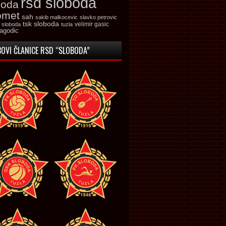
rsd sloboda
boda
omet
sah
sakib malkocevic
slavko petrovic
tsk sloboda
velimir gasic
k sloboda
tuzla
jagodic
OVI ČLANICE RSD “SLOBODA”