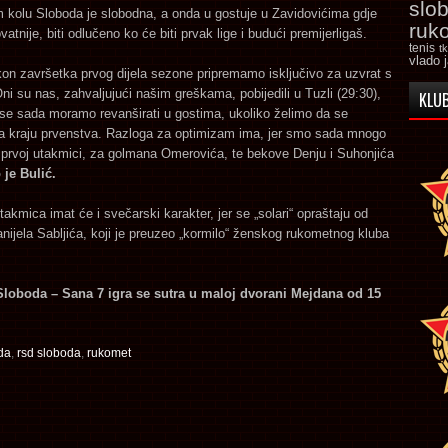
slo
 kolu Sloboda je slobodna, a onda u gostuje u Zavidovićima gdje
ruk
vatnije, biti odlučeno ko će biti prvak lige i budući premijerligaš.
tenis
t
vlado 
on završetka prvog dijela sezone pripremamo isključivo za uzvrat s
ni su nas, zahvaljujući našim greškama, pobijedili u Tuzli (29:30),
KLUB
 se sada moramo revanširati u gostima, ukoliko želimo da se
a kraju prvenstva. Razloga za optimizam ima, jer smo sada mnogo
 prvoj utakmici, za golmana Omerovića, te bekove Denju i Suhonjića
 je Bulić.
takmica imat će i svečarski karakter, jer se „solari“ opraštaju od
ijela Sabljića, koji je preuzeo „kormilo“ ženskog rukometnog kluba
loboda – Sana 7 igra se sutra u maloj dvorani Mejdana od 15
da
,
rsd sloboda
,
rukomet