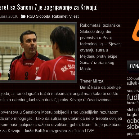
sret sa Sanom 7 je zagrijavanje za Krivaju!
ruara 2019.
RSD Sloboda
,
Rukomet
,
Vijesti
Rukometaši tuzlanske
Slobode drugi dio
prvenstva u Prvoj
federalnoj ligi – Sjever,
otvaraju sutra u
Mejdanu protiv ekipe
Sana 7 iz Sanskog
OZN
Mosta.
100 god
Trener
Mirza
atleti
Bulić
kaže da očekuje
saraje
bjedu, ali će od igrača tražiti maksimalni angažman kako bi se što
fud
emili za naredni „duel svih duela“, protiv Krivaje u Zavidovićima.
husref
slobod
 prvenstva u Sanskom Mostu pobijedili smo ubjedljivim rezultatom
kugla
da smo mnogo jači, tako da sutrašnja utakmica ne bi trebala donijeti
odb
 sem naše pobjede izražene s velikom gol-razlikom. To je praktično
slo
e za Krivaju –
kaže Bulić
u razgovoru za Tuzla LIVE.
pripre