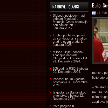
Bulić: Su
NAJNOVIJI ČLANCI
16. Feb
Sloboda pobjedom nad
ekipom Mladosti u
Mrkonjić Gradu nastavlja
pobjednički niz
5.
Januara 2025.
Tuzla uputila inicijativu
da se Nacionalni stadion
gradi u ovom gradu
3.
Januara 2025.
Mirsad Tinjić, dobitnik
značajne nagrade
Olimpijskog komiteta BiH
21. Decembra 2024.
105 godina RSD Sloboda
20. Decembra 2024.
rutinsku po
bolje pripr
Ponosni na 105 godina
postojanja
30. Novembra
2024.
– Na startu
(47:26). Sa
Izvjestaj sa Balkanskog
prvenstva u boksu
22.
ništa drugo
Novembra 2024.
zagrijavanj
Prva pobjeda u