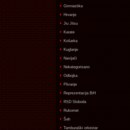
Gimnastika
Hrvanje
Jiu Jitsu
Karate
Košarka
Kuglanje
Navijači
Nekategorisano
Odbojka
Plivanje
Reprezentacija BiH
RSD Sloboda
Rukomet
Šah
Tamburaški orkestar