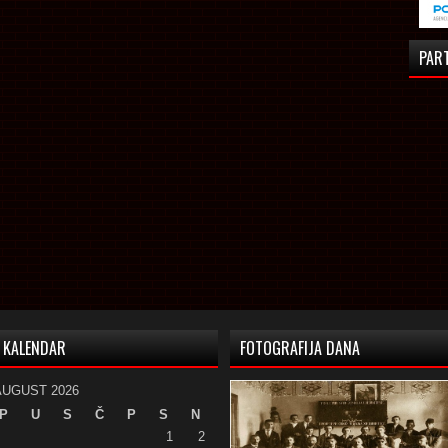
PAR
KALENDAR
FOTOGRAFIJA DANA
AUGUST 2026
P
U
S
Č
P
S
N
1
2