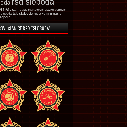
rsd sloboda
boda
omet
sah
sakib malkocevic
slavko petrovic
tsk sloboda
velimir gasic
k sloboda
tuzla
jagodic
OVI ČLANICE RSD “SLOBODA”