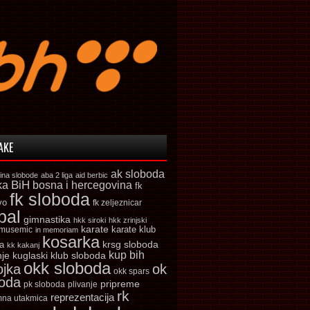
AKE
ak sloboda
ina slobode
aba 2 liga
aid berbic
ka
BiH
bosna i hercegovina
fk
fk sloboda
vo
fk zeljeznicar
bal
gimnastika
hkk siroki
hkk zrinjski
karate
karate klub
 musemic
in memoriam
kosarka
krsg sloboda
a
kk kakanj
kup bih
kuglaski klub sloboda
nje
okk sloboda
ojka
ok
okk spars
boda
pripreme
pk sloboda
plivanje
rk
reprezentacija
mna utakmica