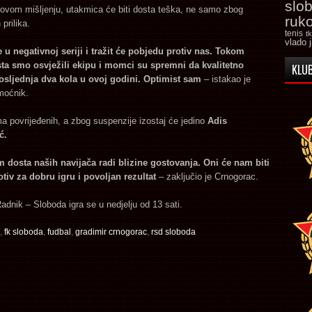
slo
ovom mišljenju, utakmica će biti dosta teška, ne samo zbog
ruk
prilika.
tenis
t
vlado 
e u negativnoj seriji i tražit će pobjedu protiv nas. Tokom
ta smo osvježili ekipu i momci su spremni da kvalitetno
KLUB
osljednja dva kola u ovoj godini. Optimist sam
– istakao je
moćnik.
a povrijeđenih, a zbog suspenzije izostaj će jedino
Adis
ć.
 dosta naših navijača radi blizine gostovanja. Oni će nam biti
tiv za dobru igru i povoljan rezultat
– zaključio je Crnogorac.
dnik – Sloboda igra se u nedjelju od 13 sati.
,
fk sloboda
,
fudbal
,
gradimir crnogorac
,
rsd sloboda