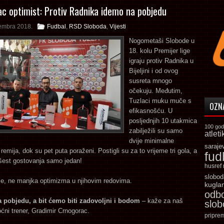
c optimist: Protiv Radnika idemo na pobjedu
embra 2018.
Fudbal
,
RSD Sloboda
,
Vijesti
Nogometaši Slobode u
18. kolu Premijer lige
igraju protiv Radnika u
Bijeljini i od ovog
susreta mnogo
očekuju. Međutim,
Tuzlaci muku muče s
OZN
efikasnošću. U
posljednjih 10 utakmica
100 god
zabilježili su samo
atleti
dvije minimalne
saraje
 remija, dok su pet puta poraženi. Postigli su za to vrijeme tri gola, a
fud
 šest gostovanja samo jedan!
husref
slobod
e, ne manjka optimizma u njihovim redovima.
kugla
odb
 pobjedu, a bit ćemo biti zadovoljni i bodom
– kaže za naš
slo
ćni trener, Gradimir Crnogorac.
pripre