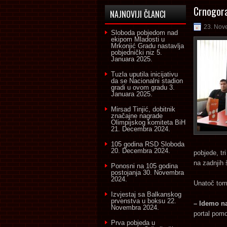
Crnogora
NAJNOVIJI ČLANCI
23. Nov
Sloboda pobjedom nad
ekipom Mladosti u
Mrkonjić Gradu nastavlja
pobjednički niz
5.
Januara 2025.
Tuzla uputila inicijativu
da se Nacionalni stadion
gradi u ovom gradu
3.
Januara 2025.
Mirsad Tinjić, dobitnik
značajne nagrade
Olimpijskog komiteta BiH
21. Decembra 2024.
105 godina RSD Sloboda
20. Decembra 2024.
pobjede, tri
na zadnjih
Ponosni na 105 godina
postojanja
30. Novembra
2024.
Unatoč tom
Izvjestaj sa Balkanskog
prvenstva u boksu
22.
– Idemo na
Novembra 2024.
portal pomo
Prva pobjeda u