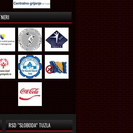
TNERI
RSD “SLOBODA” TUZLA