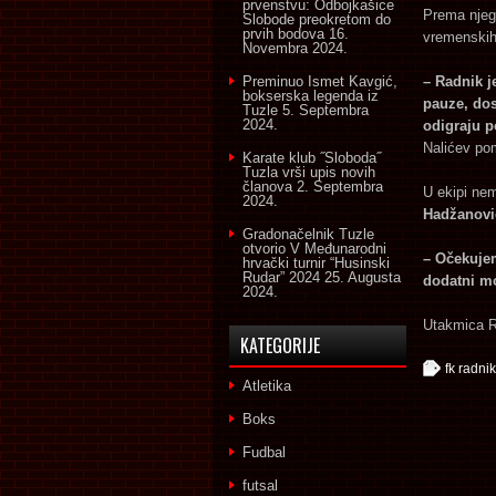
prvenstvu: Odbojkašice
Prema njeg
Slobode preokretom do
prvih bodova
16.
vremenskih 
Novembra 2024.
Preminuo Ismet Kavgić,
– Radnik j
bokserska legenda iz
pauze, dos
Tuzle
5. Septembra
2024.
odigraju p
Nalićev po
Karate klub ˝Sloboda˝
Tuzla vrši upis novih
članova
2. Septembra
U ekipi nem
2024.
Hadžanovi
Gradonačelnik Tuzle
otvorio V Međunarodni
– Očekujem
hrvački turnir “Husinski
Rudar” 2024
25. Augusta
dodatni mo
2024.
Utakmica Ra
KATEGORIJE
fk radnik
Atletika
Boks
Fudbal
futsal