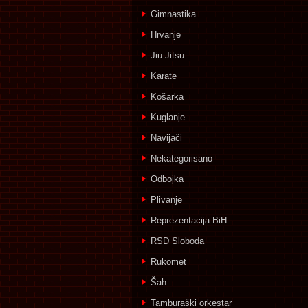
Gimnastika
Hrvanje
Jiu Jitsu
Karate
Košarka
Kuglanje
Navijači
Nekategorisano
Odbojka
Plivanje
Reprezentacija BiH
RSD Sloboda
Rukomet
Šah
Tamburaški orkestar