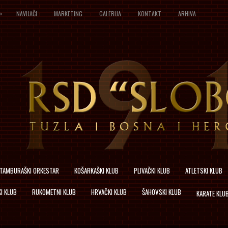
»
NAVIJAČI
MARKETING
GALERIJA
KONTAKT
ARHIVA
TAMBURAŠKI ORKESTAR
KOŠARKAŠKI KLUB
PLIVAČKI KLUB
ATLETSKI KLUB
I KLUB
RUKOMETNI KLUB
HRVAČKI KLUB
ŠAHOVSKI KLUB
KARATE KLU