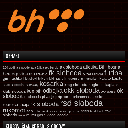
OZNAKE
ak sloboda
atletika
BiH
bosna i
100 godina slobode
aba 2 liga
aid berbic
fk sloboda
fudbal
hercegovina
fk sarajevo
fk zeljeznicar
gimnastika
karate
karate
husref musemic
hkk siroki
hkk zrinjski
in memoriam
kosarka
krsg sloboda
kuglaski
klub sloboda
kuglanje
kk kakanj
okk sloboda
odbojka
ok
kup bih
klub sloboda
okk spars
sloboda
pripreme
pk sloboda
plivanje
pripremna utakmica
rsd sloboda
rk sloboda
reprezentacija
rukomet
tsk
sah
sakib malkocevic
slavko petrovic
tenis
tk sloboda
sloboda
vlado jagodic
velimir gasic
tuzla
KLUBOVI ČLANICE RSD “SLOBODA”