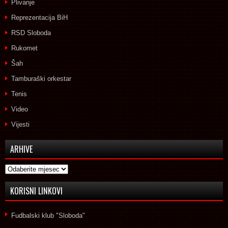
Plivanje
Reprezentacija BiH
RSD Sloboda
Rukomet
Šah
Tamburaški orkestar
Tenis
Video
Vijesti
ARHIVE
Arhive
KORISNI LINKOVI
Fudbalski klub "Sloboda"