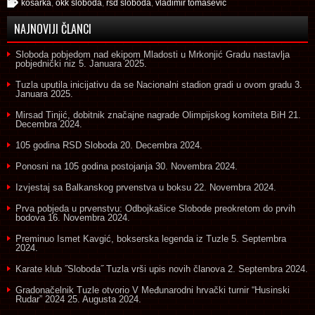
kosarka
,
okk sloboda
,
rsd sloboda
,
vladimir tomasevic
NAJNOVIJI ČLANCI
Sloboda pobjedom nad ekipom Mladosti u Mrkonjić Gradu nastavlja
pobjednički niz
5. Januara 2025.
Tuzla uputila inicijativu da se Nacionalni stadion gradi u ovom gradu
3.
Januara 2025.
Mirsad Tinjić, dobitnik značajne nagrade Olimpijskog komiteta BiH
21.
Decembra 2024.
105 godina RSD Sloboda
20. Decembra 2024.
Ponosni na 105 godina postojanja
30. Novembra 2024.
Izvjestaj sa Balkanskog prvenstva u boksu
22. Novembra 2024.
Prva pobjeda u prvenstvu: Odbojkašice Slobode preokretom do prvih
bodova
16. Novembra 2024.
Preminuo Ismet Kavgić, bokserska legenda iz Tuzle
5. Septembra
2024.
Karate klub ˝Sloboda˝ Tuzla vrši upis novih članova
2. Septembra 2024.
Gradonačelnik Tuzle otvorio V Međunarodni hrvački turnir “Husinski
Rudar” 2024
25. Augusta 2024.