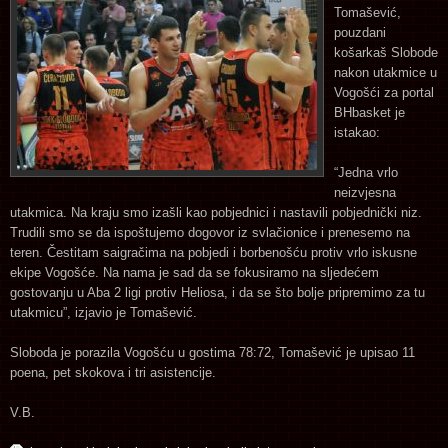
Tomašević,
pouzdani
košarkaš Slobode
nakon utakmice u
Vogošći za portal
BHbasket je
istakao:
“Jedna vrlo
neizvjesna
utakmica. Na kraju smo izašli kao pobjednici i nastavili pobjednički niz.
Trudili smo se da ispoštujemo dogovor iz svlačionice i prenesemo na
teren. Čestitam saigračima na pobjedi i borbenošću protiv vrlo iskusne
ekipe Vogošće. Na nama je sad da se fokusiramo na sljedećem
gostovanju u Aba 2 ligi protiv Heliosa, i da se što bolje pripremimo za tu
utakmicu”, izjavio je Tomašević.
Sloboda je porazila Vogošću u gostima 78:72, Tomašević je upisao 11
poena, pet skokova i tri asistencije.
V.B.