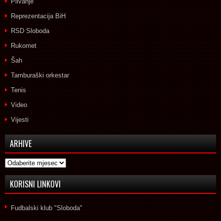
Plivanje
Reprezentacija BiH
RSD Sloboda
Rukomet
Šah
Tamburaški orkestar
Tenis
Video
Vijesti
ARHIVE
Arhive
KORISNI LINKOVI
Fudbalski klub "Sloboda"