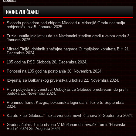
sloboda
NAJNOVIJI ČLANCI
Sloboda pobjedom nad ekipom Mladosti u Mrkonjić Gradu nastavlja
pobjednički niz
5. Januara 2025.
Tuzla uputila inicijativu da se Nacionalni stadion gradi u ovom gradu
3.
Januara 2025.
Mirsad Tinjić, dobitnik značajne nagrade Olimpijskog komiteta BiH
21.
Decembra 2024.
105 godina RSD Sloboda
20. Decembra 2024.
Ponosni na 105 godina postojanja
30. Novembra 2024.
Izvjestaj sa Balkanskog prvenstva u boksu
22. Novembra 2024.
Prva pobjeda u prvenstvu: Odbojkašice Slobode preokretom do prvih
bodova
16. Novembra 2024.
Preminuo Ismet Kavgić, bokserska legenda iz Tuzle
5. Septembra
2024.
Karate klub ˝Sloboda˝ Tuzla vrši upis novih članova
2. Septembra 2024.
Gradonačelnik Tuzle otvorio V Međunarodni hrvački turnir “Husinski
Rudar” 2024
25. Augusta 2024.