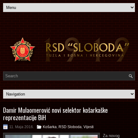
Damir Mulaomerović novi selektor košarkaške
reprezentacije BiH
11. Maja 2016.
Košarka
,
RSD Sloboda
,
Vijesti
Za novog