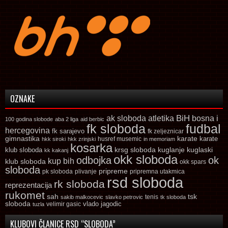
OZNAKE
ak sloboda
atletika
BiH
bosna i
100 godina slobode
aba 2 liga
aid berbic
fk sloboda
fudbal
hercegovina
fk sarajevo
fk zeljeznicar
gimnastika
karate
karate
husref musemic
hkk siroki
hkk zrinjski
in memoriam
kosarka
krsg sloboda
kuglaski
klub sloboda
kuglanje
kk kakanj
okk sloboda
odbojka
ok
kup bih
klub sloboda
okk spars
sloboda
pripreme
pk sloboda
plivanje
pripremna utakmica
rsd sloboda
rk sloboda
reprezentacija
rukomet
tsk
sah
sakib malkocevic
slavko petrovic
tenis
tk sloboda
sloboda
vlado jagodic
velimir gasic
tuzla
KLUBOVI ČLANICE RSD “SLOBODA”