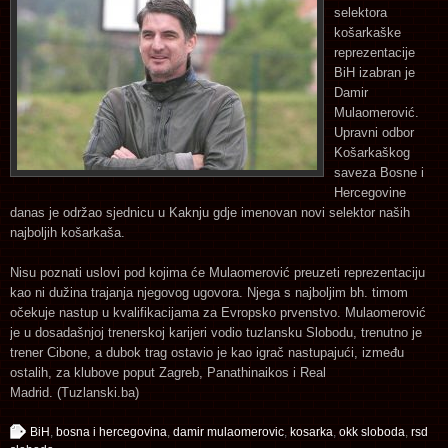
selektora
košarkaške
reprezentacije
BiH izabran je
Damir
Mulaomerović.
Upravni odbor
Košarkaškog
saveza Bosne i
Hercegovine
danas je održao sjednicu u Kaknju gdje imenovan novi selektor naših
najboljih košarkaša.
Nisu poznati uslovi pod kojima će Mulaomerović preuzeti reprezentaciju
kao ni dužina trajanja njegovog ugovora. Njega s najboljim bh. timom
očekuje nastup u kvalifikacijama za Evropsko prvenstvo. Mulaomerović
je u dosadašnjoj trenerskoj karijeri vodio tuzlansku Slobodu, trenutno je
trener Cibone, a dubok trag ostavio je kao igrač nastupajući, između
ostalih, za klubove poput Zagreb, Panathinaikos i Real
Madrid. (Tuzlanski.ba)
BiH
,
bosna i hercegovina
,
damir mulaomerovic
,
kosarka
,
okk sloboda
,
rsd