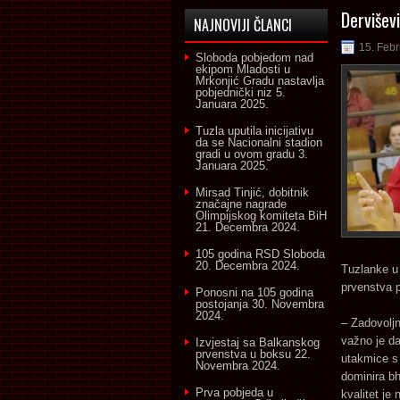
Dervišev
NAJNOVIJI ČLANCI
15. Feb
Sloboda pobjedom nad
ekipom Mladosti u
Mrkonjić Gradu nastavlja
pobjednički niz
5.
Januara 2025.
Tuzla uputila inicijativu
da se Nacionalni stadion
gradi u ovom gradu
3.
Januara 2025.
Mirsad Tinjić, dobitnik
značajne nagrade
Olimpijskog komiteta BiH
21. Decembra 2024.
105 godina RSD Sloboda
20. Decembra 2024.
Tuzlanke u 
prvenstva pr
Ponosni na 105 godina
postojanja
30. Novembra
2024.
– Zadovolj
važno je da
Izvjestaj sa Balkanskog
prvenstva u boksu
22.
utakmice s
Novembra 2024.
dominira bh
Prva pobjeda u
kvalitet je