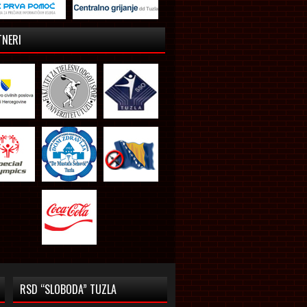
TNERI
RSD “SLOBODA” TUZLA