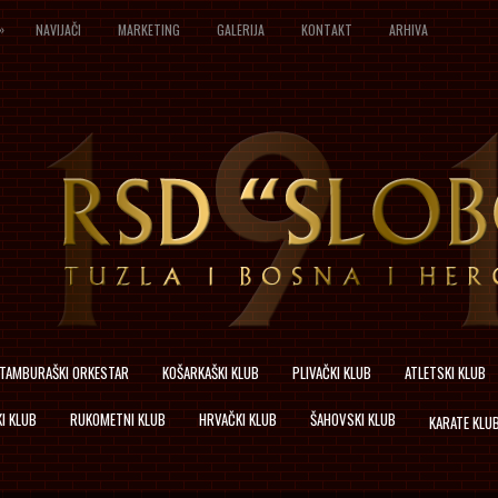
»
NAVIJAČI
MARKETING
GALERIJA
KONTAKT
ARHIVA
TAMBURAŠKI ORKESTAR
KOŠARKAŠKI KLUB
PLIVAČKI KLUB
ATLETSKI KLUB
I KLUB
RUKOMETNI KLUB
HRVAČKI KLUB
ŠAHOVSKI KLUB
KARATE KLU