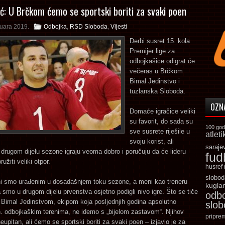
ić: U Brčkom ćemo se sportski boriti za svaki poen
ruara 2019.
Odbojka
,
RSD Sloboda
,
Vijesti
Derbi susret 15. kola
Premijer lige za
odbojkašice odigrat će
večeras u Brčkom
Bimal Jedinstvo i
tuzlanska Sloboda.
OZN
Domaće igračice veliki
su favorit, do sada su
100 god
sve susrete riješile u
atleti
svoju korist, ali
saraje
drugom dijelu sezone igraju veoma dobro i poručuju da će lideru
fud
užiti veliki otpor.
husref
slobod
ni smo urađenim u dosadašnjem toku sezone, a meni kao treneru
kugla
 smo u drugom dijelu prvenstva osjetno podigli nivo igre. Što se tiče
odb
 Bimal Jedinstvom, ekipom koja posljednjih godina apsolutno
slo
. odbojkaškim terenima, ne idemo s „bijelom zastavom“. Njihov
pripre
 neupitan, ali ćemo se sportski boriti za svaki poen – izjavio je za