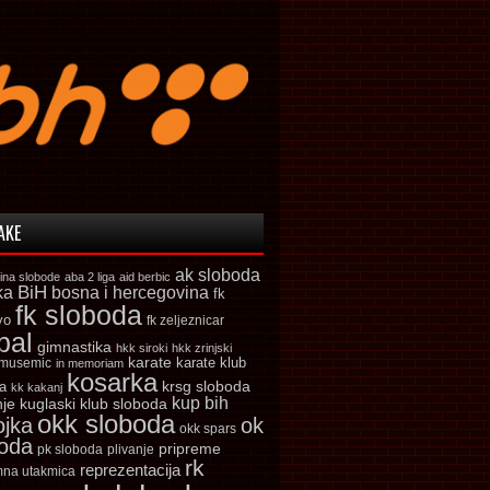
AKE
ak sloboda
ina slobode
aba 2 liga
aid berbic
ka
BiH
bosna i hercegovina
fk
fk sloboda
vo
fk zeljeznicar
bal
gimnastika
hkk siroki
hkk zrinjski
karate
karate klub
 musemic
in memoriam
kosarka
krsg sloboda
a
kk kakanj
kup bih
kuglaski klub sloboda
nje
okk sloboda
ojka
ok
okk spars
boda
pripreme
pk sloboda
plivanje
rk
reprezentacija
mna utakmica