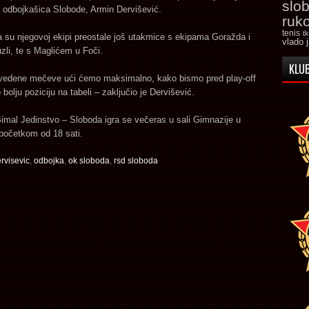
slo
 odbojkašica Slobode, Armin Dervišević.
ruk
tenis
t
 su njegovoj ekipi preostale još utakmice s ekipama Goražda i
vlado 
li, te s Maglićem u Foči.
KLUB
vedene mečeve ući ćemo maksimalno, kako bismo pred play-off
o bolju poziciju na tabeli – zaključio je Dervišević.
imal Jedinstvo – Sloboda igra se večeras u sali Gimnazije u
početkom od 18 sati.
rvisevic
,
odbojka
,
ok sloboda
,
rsd sloboda