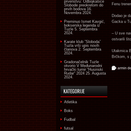
prvenstvu: Odbojkašice
Fenu trener
Slobode preokretom do
prvih bodova
16.
Novembra 2024.
Dodao je da
Preminuo Ismet Kavgić,
Gacka u Tuz
bokserska legenda iz
Tuzle
5. Septembra
2024.
– U sve na
ostvarili št
Karate klub ˝Sloboda˝
Tuzla vrši upis novih
članova
2. Septembra
Utakmica B
2024.
Brčkom, s 
Gradonačelnik Tuzle
otvorio V Međunarodni
armin de
hrvački turnir “Husinski
Rudar” 2024
25. Augusta
2024.
KATEGORIJE
Atletika
Boks
Fudbal
futsal