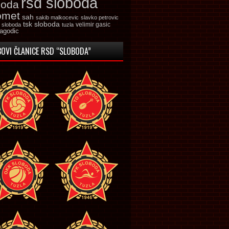
rsd sloboda
boda
omet
sah
sakib malkocevic
slavko petrovic
tsk sloboda
velimir gasic
k sloboda
tuzla
jagodic
OVI ČLANICE RSD “SLOBODA”