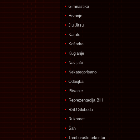
Gimnastika
Hrvanje
Jiu Jitsu
Karate
Košarka
Kuglanje
Navijači
Nekategorisano
Odbojka
Plivanje
Reprezentacija BiH
RSD Sloboda
Rukomet
Šah
Tamburaški orkestar