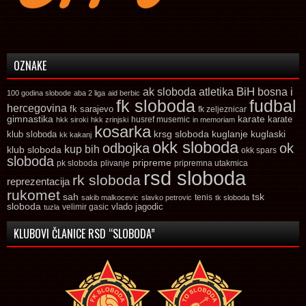
OZNAKE
ak sloboda
atletika
BiH
bosna i
100 godina slobode
aba 2 liga
aid berbic
fk sloboda
fudbal
hercegovina
fk sarajevo
fk zeljeznicar
gimnastika
karate
karate
husref musemic
hkk siroki
hkk zrinjski
in memoriam
kosarka
krsg sloboda
kuglaski
klub sloboda
kuglanje
kk kakanj
okk sloboda
odbojka
ok
kup bih
klub sloboda
okk spars
sloboda
pripreme
pk sloboda
plivanje
pripremna utakmica
rsd sloboda
rk sloboda
reprezentacija
rukomet
tsk
sah
sakib malkocevic
slavko petrovic
tenis
tk sloboda
sloboda
vlado jagodic
velimir gasic
tuzla
KLUBOVI ČLANICE RSD “SLOBODA”