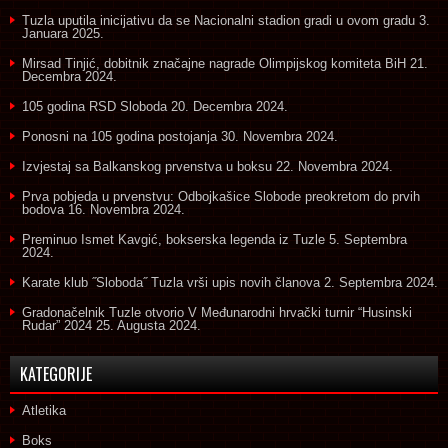
Tuzla uputila inicijativu da se Nacionalni stadion gradi u ovom gradu
3.
Januara 2025.
Mirsad Tinjić, dobitnik značajne nagrade Olimpijskog komiteta BiH
21.
Decembra 2024.
105 godina RSD Sloboda
20. Decembra 2024.
Ponosni na 105 godina postojanja
30. Novembra 2024.
Izvjestaj sa Balkanskog prvenstva u boksu
22. Novembra 2024.
Prva pobjeda u prvenstvu: Odbojkašice Slobode preokretom do prvih
bodova
16. Novembra 2024.
Preminuo Ismet Kavgić, bokserska legenda iz Tuzle
5. Septembra
2024.
Karate klub ˝Sloboda˝ Tuzla vrši upis novih članova
2. Septembra 2024.
Gradonačelnik Tuzle otvorio V Međunarodni hrvački turnir “Husinski
Rudar” 2024
25. Augusta 2024.
KATEGORIJE
Atletika
Boks