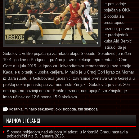
je posljednje
pojačanje OKK
Sloboda za
predstojeću
sezonu, potvrdio
je predsjednik
kuba Aid Berbić
ističući da je
Sekulović veliko pojačanje za mladu ekipu Slobode. Sekulović je rođen
1991. godine u Podgorici, prošao je sve selekcije reprezentacije Crne
Gore a u julu 2015. je igrao za Univerzitetsku reprezentaciju ove zemlje.
Kada je u pitanju klupska karijera, Mihailo je u Crnoj Gori igrao za Mornar
iz Bara i Zetu iz Golubovaca (učesnici završnice prvnstva Crne Gore) a u
prošloj sezni je nastupao za mostarski Zrinjski. Sekulović je visok 205
cm i igra na poziciji centra. Prošle sezone, nastupajući za Zrinjski, je
imao učinak od 12.6 poena i 5.9 skokova.
kosarka
,
mihailo sekulovic
,
okk sloboda
,
rsd sloboda
NAJNOVIJI ČLANCI
Sloboda pobjedom nad ekipom Mladosti u Mrkonjić Gradu nastavlja
pobjednički niz
5. Januara 2025.