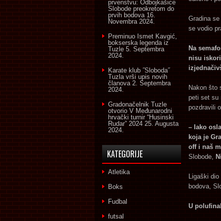
prvenstvu: Odbojkašice
Slobode preokretom do
prvih bodova
16.
Gradina se 
Novembra 2024.
se vodio pra
Preminuo Ismet Kavgić,
bokserska legenda iz
Na semaforu
Tuzle
5. Septembra
2024.
nisu iskori
izjednačivš
Karate klub ˝Sloboda˝
Tuzla vrši upis novih
članova
2. Septembra
Nakon što su
2024.
peti set su
Gradonačelnik Tuzle
pozdravili o
otvorio V Međunarodni
hrvački turnir “Husinski
Rudar” 2024
25. Augusta
– Iako osl
2024.
koja je Gr
off i naš
KATEGORIJE
Slobode,
N
Atletika
Ligaški dio
bodova, Slo
Boks
Fudbal
U polufinal
futsal