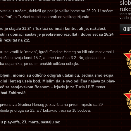
slo
ruk
vratila u trećem, dobivši ga poslije velike borbe sa 25:20. U trećem
tenis
t
vi “rat”, a Tuzlaci su bili na korak do velikog trijumfa.
vlado 
KLUB
 je stajalo 23:24 i Tuzlaci su imali kontru, ali je, nažalost,
stili i domaći sastav je preokrenuo rezultat i dobio set sa 26:24,
i rezultat na 2:2.
 se vratili iz “mrtvih”, igrači Gradine Herceg su bili vrlo motivirani i
 riješili u svoju korst 15:7, a time i meč sa 3:2. No, gledaoci su
ba suparnika, jer su im priuštili odličnu odbojku.
abljeni, momci su odlično odigrali utakmicu. Jedina smo ekipa
adini Herceg uzela bod. Mislim da je ovo odlična najava za play-
 meč sa sarajevskom Bosnom
– izjavio je za Tuzla LIVE trener
ihad Zahirović.
 prvenstva Gradina Herceg je završila na prvom mjestu sa 29
boda je druga sa 23, a 7 Lukavac treći sa 18 bodova.
u play-offa, 23. marta, sastaju se: