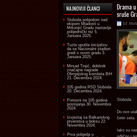
Drama u 
NAJNOVIJI ČLANCI
sruše Gr
Sloboda pobjedom nad
ekipom Mladosti u
10. Mart
Mrkonjić Gradu nastavlja
pobjednički niz
5.
Januara 2025.
Tuzla uputila inicijativu
da se Nacionalni stadion
gradi u ovom gradu
3.
Januara 2025.
Mirsad Tinjić, dobitnik
značajne nagrade
Olimpijskog komiteta BiH
21. Decembra 2024.
105 godina RSD Sloboda
20. Decembra 2024.
Sloboda.
Ponosni na 105 godina
postojanja
30. Novembra
2024.
Do ove utak
Izvjestaj sa Balkanskog
četiri seta.
prvenstva u boksu
22.
Novembra 2024.
Iako su nas
Prva pobjeda u
odlično i p