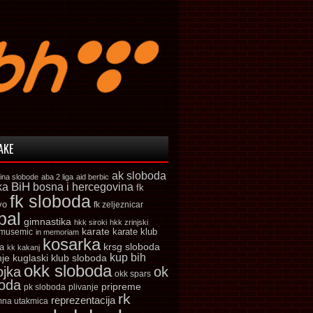
AKE
ak sloboda
ina slobode
aba 2 liga
aid berbic
ka
BiH
bosna i hercegovina
fk
fk sloboda
vo
fk zeljeznicar
bal
gimnastika
hkk siroki
hkk zrinjski
karate
karate klub
 musemic
in memoriam
kosarka
krsg sloboda
a
kk kakanj
kup bih
kuglaski klub sloboda
nje
okk sloboda
ojka
ok
okk spars
boda
pripreme
pk sloboda
plivanje
rk
reprezentacija
mna utakmica