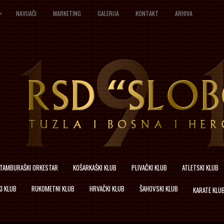
»
NAVIJAČI
MARKETING
GALERIJA
KONTAKT
ARHIVA
TAMBURAŠKI ORKESTAR
KOŠARKAŠKI KLUB
PLIVAČKI KLUB
ATLETSKI KLUB
I KLUB
RUKOMETNI KLUB
HRVAČKI KLUB
ŠAHOVSKI KLUB
KARATE KLU