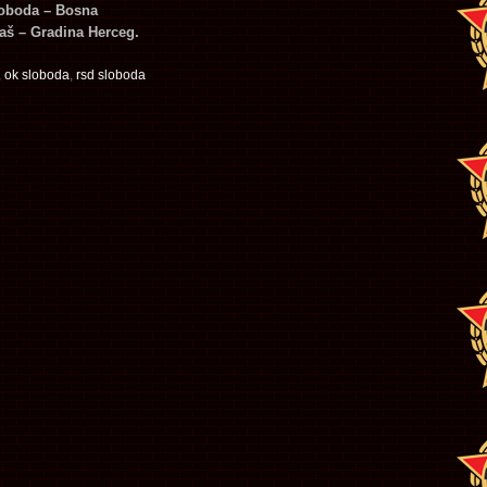
oboda – Bosna
ijaš – Gradina Herceg.
,
ok sloboda
,
rsd sloboda