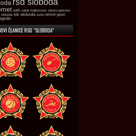
rsd sloboda
boda
omet
sah
sakib malkocevic
slavko petrovic
tsk sloboda
velimir gasic
k sloboda
tuzla
jagodic
OVI ČLANICE RSD “SLOBODA”