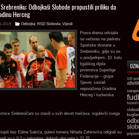
Srebreniku: Odbojkaši Slobode propustili priliku da
adinu Herceg
a 2019.
Odbojka
,
RSD Sloboda
,
Vijesti
Prava drama odvijala
se večeras na parketu
Sportske dvorane u
Srebreniku, gdje su se
u posljednjem, 10. kolu
ligaškog dijela
OZN
prvenstva Superlige
Federacije – grupa
100 god
Sjever, sastali
atleti
neporažena Gradina
saraje
Herceg i tuzlanska
fud
husref
slobod
mice Srebreničani su slavili u svih devet mečeva, izgubivši svega
kugla
odb
slo
tupili bez Edina Sakića, puleni trenera Nihada Zahirovića odigrali su
pripre
oveli su s 0:2 u setovima, dobivši oba seta s 21:25.