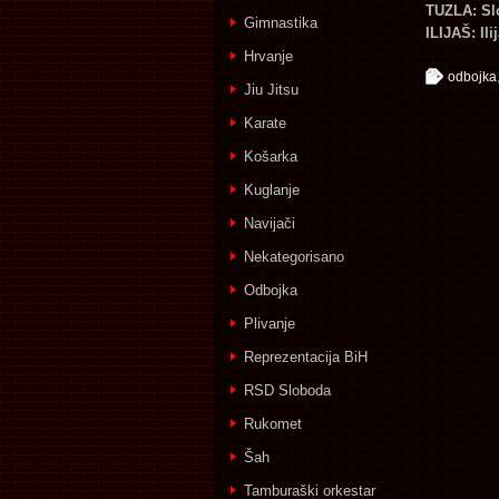
TUZLA: Sl
Gimnastika
ILIJAŠ: Il
Hrvanje
odbojka
Jiu Jitsu
Karate
Košarka
Kuglanje
Navijači
Nekategorisano
Odbojka
Plivanje
Reprezentacija BiH
RSD Sloboda
Rukomet
Šah
Tamburaški orkestar