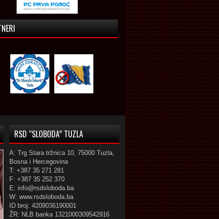
TNERI
RSD “SLOBODA” TUZLA
A: Trg Stara tržnica 10, 75000 Tuzla,
Bosna i Hercegovina
T: +387 35 271 281
F: +387 35 252 370
E: info@rsdsloboda.ba
W: www.rsdsloboda.ba
ID broj: 4209036190001
ŽR: NLB banka 1321000309542916