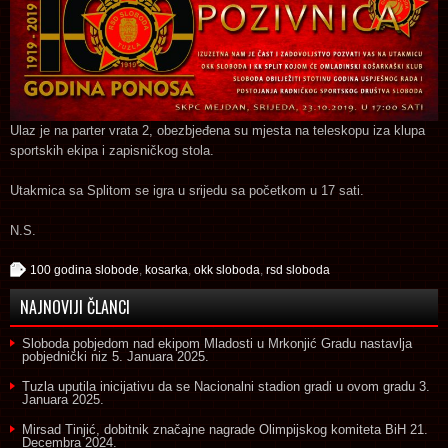
Ulaz je na parter vrata 2, obezbjeđena su mjesta na teleskopu iza klupa
sportskih ekipa i zapisničkog stola.
Utakmica sa Splitom se igra u srijedu sa početkom u 17 sati.
N.S.
100 godina slobode
,
kosarka
,
okk sloboda
,
rsd sloboda
NAJNOVIJI ČLANCI
Sloboda pobjedom nad ekipom Mladosti u Mrkonjić Gradu nastavlja
pobjednički niz
5. Januara 2025.
Tuzla uputila inicijativu da se Nacionalni stadion gradi u ovom gradu
3.
Januara 2025.
Mirsad Tinjić, dobitnik značajne nagrade Olimpijskog komiteta BiH
21.
Decembra 2024.