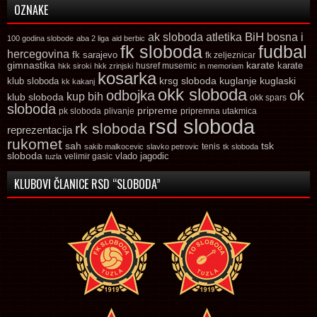
OZNAKE
ak sloboda
atletika
BiH
bosna i
100 godina slobode
aba 2 liga
aid berbic
fk sloboda
fudbal
hercegovina
fk sarajevo
fk zeljeznicar
gimnastika
karate
karate
husref musemic
hkk siroki
hkk zrinjski
in memoriam
kosarka
krsg sloboda
kuglaski
klub sloboda
kuglanje
kk kakanj
okk sloboda
odbojka
ok
kup bih
klub sloboda
okk spars
sloboda
pripreme
pk sloboda
plivanje
pripremna utakmica
rsd sloboda
rk sloboda
reprezentacija
rukomet
tsk
sah
sakib malkocevic
slavko petrovic
tenis
tk sloboda
sloboda
vlado jagodic
velimir gasic
tuzla
KLUBOVI ČLANICE RSD “SLOBODA”