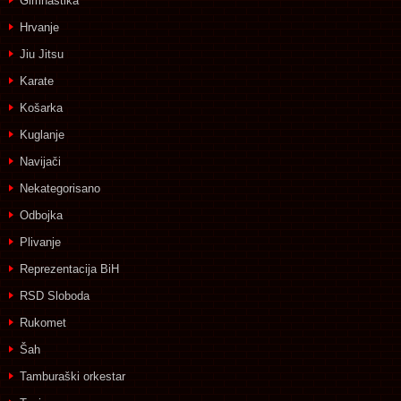
Gimnastika
Hrvanje
Jiu Jitsu
Karate
Košarka
Kuglanje
Navijači
Nekategorisano
Odbojka
Plivanje
Reprezentacija BiH
RSD Sloboda
Rukomet
Šah
Tamburaški orkestar