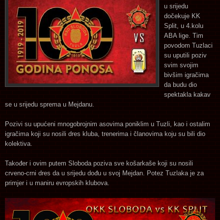
u srijedu
dočekuje KK
Split, u 4.kolu
ABA lige. Tim
povodom Tuzlaci
su uputili poziv
svim svojim
bivšim igračima
da budu dio
spektakla kakav
se u srijedu sprema u Mejdanu.
Pozivi su upućeni mnogobrojnim asovima poniklim u Tuzli, kao i ostalim
igračima koji su nosili dres kluba, trenerima i članovima koju su bili dio
kolektiva.
Također i ovim putem Sloboda poziva sve košarkaše koji su nosili
crveno-crni dres da u srijedu dođu u svoj Mejdan. Potez Tuzlaka je za
primjer i u maniru evropskih klubova.