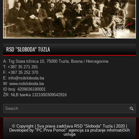
RSD “SLOBODA” TUZLA
A: Trg Stara tržnica 10, 75000 Tuzla, Bosna i Hercegovina
T: +387 35 271 281
F: +387 35 252 370
E: info@rsdsloboda.ba
W: www.rsdsloboda.ba
ID broj: 4209036190001
ŽR: NLB banka 1321000309542916
© Copyright | Sva prava zadržava RSD "Sloboda" Tuzla | 2020 |
Developed by
"PC Prva Pomoć" agencija za pružanje informatičkih
usluga