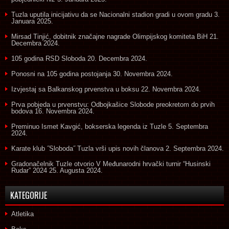
Tuzla uputila inicijativu da se Nacionalni stadion gradi u ovom gradu
3.
Januara 2025.
Mirsad Tinjić, dobitnik značajne nagrade Olimpijskog komiteta BiH
21.
Decembra 2024.
105 godina RSD Sloboda
20. Decembra 2024.
Ponosni na 105 godina postojanja
30. Novembra 2024.
Izvjestaj sa Balkanskog prvenstva u boksu
22. Novembra 2024.
Prva pobjeda u prvenstvu: Odbojkašice Slobode preokretom do prvih
bodova
16. Novembra 2024.
Preminuo Ismet Kavgić, bokserska legenda iz Tuzle
5. Septembra
2024.
Karate klub ˝Sloboda˝ Tuzla vrši upis novih članova
2. Septembra 2024.
Gradonačelnik Tuzle otvorio V Međunarodni hrvački turnir “Husinski
Rudar” 2024
25. Augusta 2024.
KATEGORIJE
Atletika