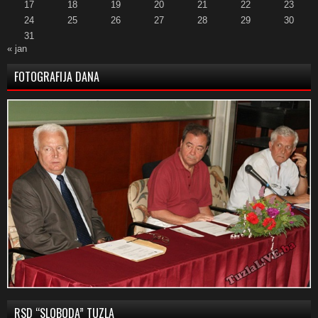
17
18
19
20
21
22
23
24
25
26
27
28
29
30
31
« jan
FOTOGRAFIJA DANA
RSD “SLOBODA” TUZLA