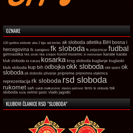
OZNAKE
ak sloboda
atletika
BiH
bosna i
100 godina slobode
aba 2 liga
aid berbic
fk sloboda
fudbal
hercegovina
fk sarajevo
fk zeljeznicar
gimnastika
karate
karate
husref musemic
hkk siroki
hkk zrinjski
in memoriam
kosarka
krsg sloboda
kuglaski
klub sloboda
kuglanje
kk kakanj
okk sloboda
odbojka
ok
kup bih
klub sloboda
okk spars
sloboda
pripreme
pk sloboda
plivanje
pripremna utakmica
rsd sloboda
rk sloboda
reprezentacija
rukomet
tsk
sah
sakib malkocevic
slavko petrovic
tenis
tk sloboda
sloboda
vlado jagodic
velimir gasic
tuzla
KLUBOVI ČLANICE RSD “SLOBODA”