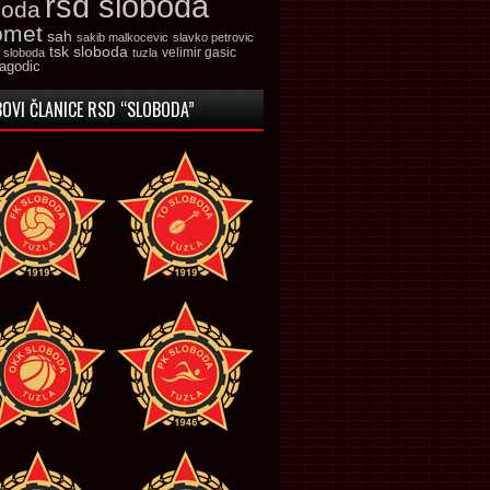
rsd sloboda
boda
omet
sah
sakib malkocevic
slavko petrovic
tsk sloboda
velimir gasic
k sloboda
tuzla
jagodic
OVI ČLANICE RSD “SLOBODA”