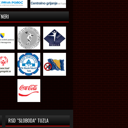
TNERI
RSD “SLOBODA” TUZLA