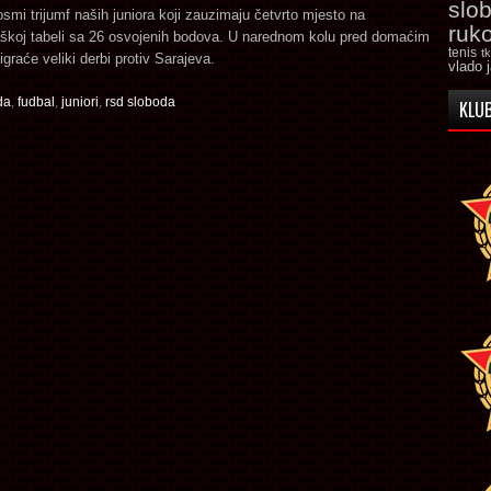
slo
osmi trijumf naših juniora koji zauzimaju četvrto mjesto na
ruk
gaškoj tabeli sa 26 osvojenih bodova. U narednom kolu pred domaćim
tenis
t
igraće veliki derbi protiv Sarajeva.
vlado 
da
,
fudbal
,
juniori
,
rsd sloboda
KLUB