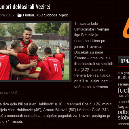
uniori deklasirali Vezire!
bra 2015.
Fudbal
,
RSD Sloboda
,
Vijesti
Trinaesto kolo
Omladinske Premijer
lige BiH bilo je
nesretno i kbno po
juniore Travnika.
Dočekali su naše
Crveno – crne koji su
OZN
ih deklasirali sa visokih
1:5 (0:2)! Izabranici
100 god
trenera Denisa Karića
atleti
pružili su sjajnu partiju i
saraje
već na poluvremenu
fud
ednosti 0:2.
husref
slobod
rva dva gola bili su Alen Habibović u 16. i Mehmed Ćosić u 26. minuti.
kugla
jelu Alen Habibović (46’), Arman Biković (50’) i Ademir Čolić (81’)
odb
režu nemoćnih domaćina, a utješni pogodak za Travnik postigao je
slo
 u 74. minuti.
pripre