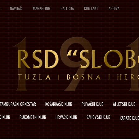
»
NAVIJAČI
MARKETING
GALERIJA
KONTAKT
ARHIVA
TAMBURAŠKI ORKESTAR
KOŠARKAŠKI KLUB
PLIVAČKI KLUB
ATLETSKI KLUB
I KLUB
RUKOMETNI KLUB
HRVAČKI KLUB
ŠAHOVSKI KLUB
KARATE KLU