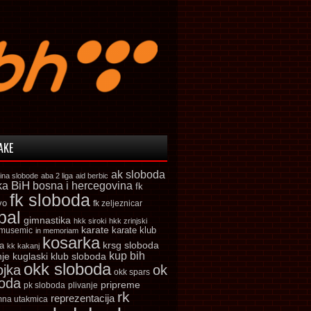
AKE
ak sloboda
ina slobode
aba 2 liga
aid berbic
ka
BiH
bosna i hercegovina
fk
fk sloboda
vo
fk zeljeznicar
bal
gimnastika
hkk siroki
hkk zrinjski
karate
karate klub
 musemic
in memoriam
kosarka
krsg sloboda
a
kk kakanj
kup bih
kuglaski klub sloboda
nje
okk sloboda
ojka
ok
okk spars
boda
pripreme
pk sloboda
plivanje
rk
reprezentacija
mna utakmica