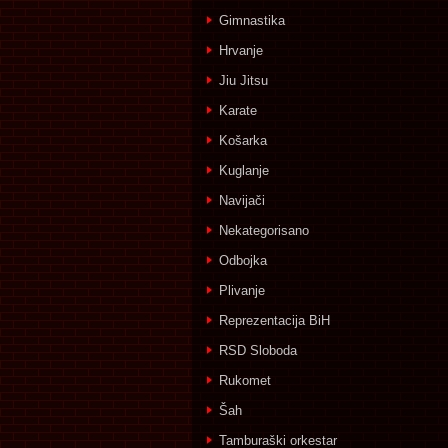
Gimnastika
Hrvanje
Jiu Jitsu
Karate
Košarka
Kuglanje
Navijači
Nekategorisano
Odbojka
Plivanje
Reprezentacija BiH
RSD Sloboda
Rukomet
Šah
Tamburaški orkestar