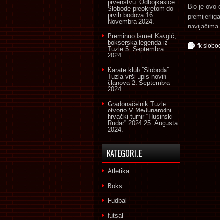
prvenstvu: Odbojkašice
Bio je ovo 
Slobode preokretom do
prvih bodova
16.
premijerli
Novembra 2024.
navijačima 
Preminuo Ismet Kavgić,
bokserska legenda iz
fk slobo
Tuzle
5. Septembra
2024.
Karate klub ˝Sloboda˝
Tuzla vrši upis novih
članova
2. Septembra
2024.
Gradonačelnik Tuzle
otvorio V Međunarodni
hrvački turnir “Husinski
Rudar” 2024
25. Augusta
2024.
KATEGORIJE
Atletika
Boks
Fudbal
futsal