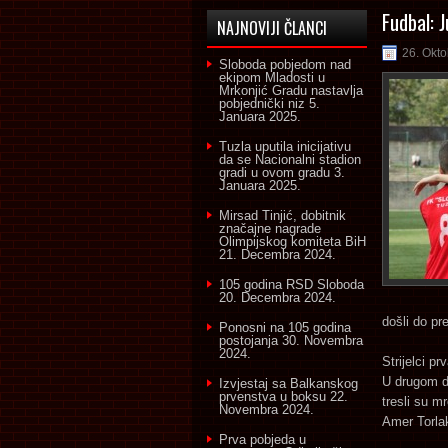
Fudbal: J
NAJNOVIJI ČLANCI
26. Okto
Sloboda pobjedom nad
ekipom Mladosti u
Mrkonjić Gradu nastavlja
pobjednički niz
5.
Januara 2025.
Tuzla uputila inicijativu
da se Nacionalni stadion
gradi u ovom gradu
3.
Januara 2025.
Mirsad Tinjić, dobitnik
značajne nagrade
Olimpijskog komiteta BiH
21. Decembra 2024.
105 godina RSD Sloboda
20. Decembra 2024.
došli do pr
Ponosni na 105 godina
postojanja
30. Novembra
2024.
Strijelci p
U drugom di
Izvjestaj sa Balkanskog
prvenstva u boksu
22.
tresli su m
Novembra 2024.
Amer Torlak
Prva pobjeda u