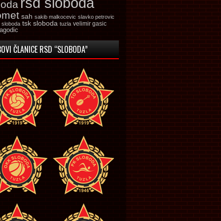
rsd sloboda
boda
omet
sah
sakib malkocevic
slavko petrovic
tsk sloboda
velimir gasic
k sloboda
tuzla
jagodic
OVI ČLANICE RSD “SLOBODA”