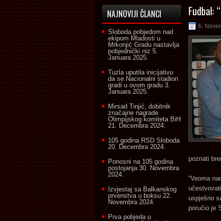
Fudbal: “
NAJNOVIJI ČLANCI
6. Nove
Sloboda pobjedom nad
ekipom Mladosti u
Mrkonjić Gradu nastavlja
pobjednički niz
5.
Januara 2025.
Tuzla uputila inicijativu
da se Nacionalni stadion
gradi u ovom gradu
3.
Januara 2025.
Mirsad Tinjić, dobitnik
značajne nagrade
Olimpijskog komiteta BiH
21. Decembra 2024.
105 godina RSD Sloboda
20. Decembra 2024.
poznati bre
Ponosni na 105 godina
postojanja
30. Novembra
2024.
“Veoma nam
učestvovat
Izvjestaj sa Balkanskog
prvenstva u boksu
22.
uspješno sa
Novembra 2024.
poručio je 
Prva pobjeda u