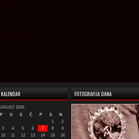
KALENDAR
FOTOGRAFIJA DANA
AUGUST 2026
P
U
S
Č
P
S
N
1
2
3
4
5
6
7
8
9
10
11
12
13
14
15
16