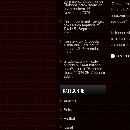
prvenstvu: Odbojkašice
“Zaista smo
Slobode preokretom do
prvih bodova
16.
Pool odluči
Novembra 2024.
napravimo s
Preminuo Ismet Kavgić,
što duže”, 
bokserska legenda iz
Tuzle
5. Septembra
2024.
Iz kladanjs
bi trebalo 
Karate klub ˝Sloboda˝
zelenom te
Tuzla vrši upis novih
članova
2. Septembra
2024.
fk slobo
Gradonačelnik Tuzle
otvorio V Međunarodni
hrvački turnir “Husinski
Rudar” 2024
25. Augusta
2024.
KATEGORIJE
Atletika
Boks
Fudbal
futsal