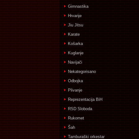
Gimnastika
Hrvanje
Jiu Jitsu
Karate
Košarka
Kuglanje
Navijači
Nekategorisano
Odbojka
Plivanje
Reprezentacija BiH
RSD Sloboda
Rukomet
Šah
Tamburaški orkestar