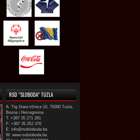
RSD “SLOBODA” TUZLA
A: Trg Stara tržnica 10, 75000 Tuzla,
Bosna i Hercegovina
T: +387 35 271 281
F: +387 35 252 370
E: info@rsdsloboda.ba
W: www.rsdsloboda.ba