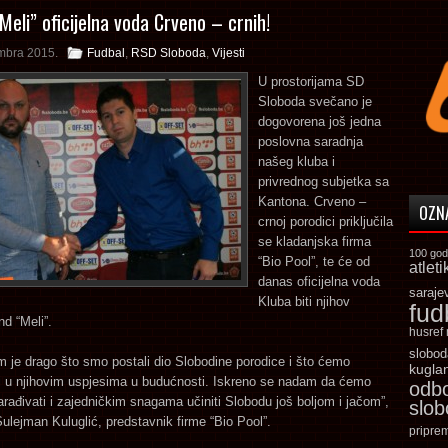
Meli” oficijelna voda Crveno – crnih!
mbra 2015.
Fudbal
,
RSD Sloboda
,
Vijesti
U prostorijama SD
Sloboda svečano je
dogovorena još jedna
poslovna saradnja
našeg kluba i
privrednog subjetka sa
Kantona. Crveno –
OZN
crnoj porodici priključila
se kladanjska firma
100 god
“Bio Pool”, te će od
atleti
danas oficijelna voda
saraje
Kluba biti njihov
fud
nd “Meli”.
husref
slobod
 je drago što smo postali dio Slobodine porodice i što ćemo
kugla
i u njihovim uspjesima u budućnosti. Iskreno se nadam da ćemo
odb
rađivati i zajedničkim snagama učiniti Slobodu još boljom i jačom”,
slo
Sulejman Kuluglić, predstavnik firme “Bio Pool”.
pripre