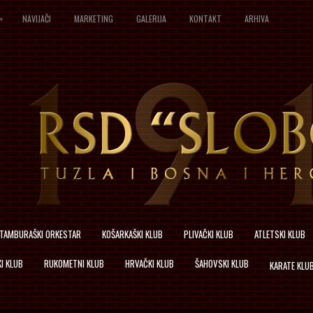
»
NAVIJAČI
MARKETING
GALERIJA
KONTAKT
ARHIVA
TAMBURAŠKI ORKESTAR
KOŠARKAŠKI KLUB
PLIVAČKI KLUB
ATLETSKI KLUB
I KLUB
RUKOMETNI KLUB
HRVAČKI KLUB
ŠAHOVSKI KLUB
KARATE KLU