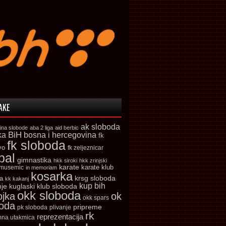
AKE
ak sloboda
ina slobode
aba 2 liga
aid berbic
ka
BiH
bosna i hercegovina
fk
fk sloboda
vo
fk zeljeznicar
bal
gimnastika
hkk siroki
hkk zrinjski
karate
karate klub
 musemic
in memoriam
kosarka
krsg sloboda
a
kk kakanj
kup bih
kuglaski klub sloboda
nje
okk sloboda
ojka
ok
okk spars
boda
pripreme
pk sloboda
plivanje
rk
reprezentacija
mna utakmica