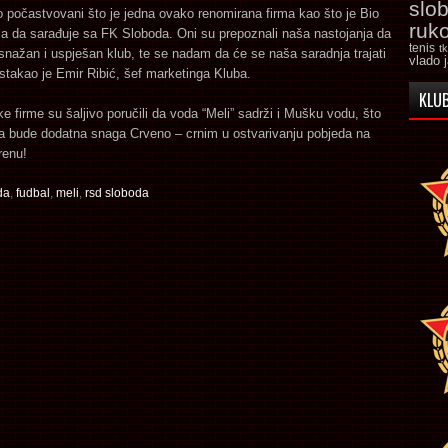
slo
 počastvovani što je jedna ovako renomirana firma kao što je Bio
ruk
la da sarađuje sa FK Sloboda. Oni su prepoznali naša nastojanja da
tenis
t
nažan i uspješan klub, te se nadam da će se naša saradnja trajati
vlado 
istakao je Emir Ribić, šef marketinga Kluba.
KLUB
ke firme su šaljivo poručili da voda “Meli” sadrži i Mušku vodu, što
da bude dodatna snaga Crveno – crnim u ostvarivanju pobjeda na
renu!
da
,
fudbal
,
meli
,
rsd sloboda