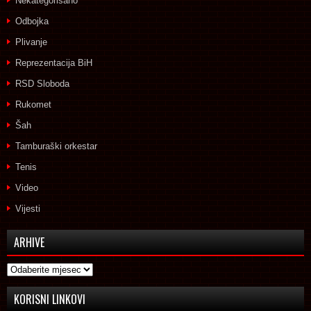
Nekategorisano
Odbojka
Plivanje
Reprezentacija BiH
RSD Sloboda
Rukomet
Šah
Tamburaški orkestar
Tenis
Video
Vijesti
ARHIVE
Arhive
KORISNI LINKOVI