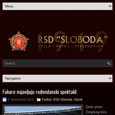
Fukare najavljuju rođendanski spektakl!
6. Novembra 2015.
Fudbal
,
RSD Sloboda
,
Vijesti
Derbi protiv
Zrinjskog biće