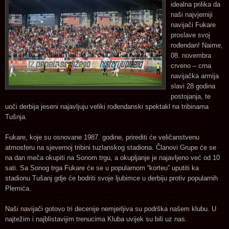
idealna prilika da
naši najvjerniji
navijači Fukare
proslave svoj
rođendan! Naime,
08. novembra
crveno – crna
navijačka armija
slavi 28 godina
postojanja, te
uoči derbija jeseni najavljuju veliki rođendanski spektakl na tribinama
Tušnja.
Fukare, koje su osnovane 1987. godine, prirediti će veličanstvenu
atmosferu na sjevernoj tribini tuzlanskog stadiona. Članovi Grupe će se
na dan meča okupiti na Sonom trgu, a okupljanje je najavljeno već od 10
sati. Sa Sonog trga Fukare će se u popularnom “korteu” uputiti ka
stadionu Tušanj gdje će bodriti svoje ljubimce u derbiju protiv popularnih
Plemića.
Naši navijači gotovo tri decenije nemjerljiva su podrška našem klubu. U
najtežim i najblistavijim trenucima Kluba uvijek su bili uz nas.