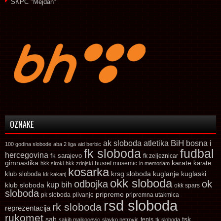
SKPC "Mejdan"
OZNAKE
ak sloboda
atletika
BiH
bosna i
100 godina slobode
aba 2 liga
aid berbic
fk sloboda
fudbal
hercegovina
fk sarajevo
fk zeljeznicar
gimnastika
karate
karate
husref musemic
hkk siroki
hkk zrinjski
in memoriam
kosarka
krsg sloboda
kuglaski
klub sloboda
kuglanje
kk kakanj
okk sloboda
odbojka
ok
kup bih
klub sloboda
okk spars
sloboda
pripreme
pk sloboda
plivanje
pripremna utakmica
rsd sloboda
rk sloboda
reprezentacija
rukomet
tsk
sah
sakib malkocevic
slavko petrovic
tenis
tk sloboda