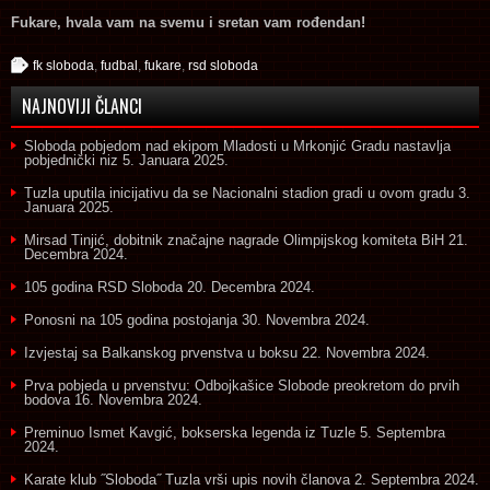
Fukare, hvala vam na svemu i sretan vam rođendan!
fk sloboda
,
fudbal
,
fukare
,
rsd sloboda
NAJNOVIJI ČLANCI
Sloboda pobjedom nad ekipom Mladosti u Mrkonjić Gradu nastavlja
pobjednički niz
5. Januara 2025.
Tuzla uputila inicijativu da se Nacionalni stadion gradi u ovom gradu
3.
Januara 2025.
Mirsad Tinjić, dobitnik značajne nagrade Olimpijskog komiteta BiH
21.
Decembra 2024.
105 godina RSD Sloboda
20. Decembra 2024.
Ponosni na 105 godina postojanja
30. Novembra 2024.
Izvjestaj sa Balkanskog prvenstva u boksu
22. Novembra 2024.
Prva pobjeda u prvenstvu: Odbojkašice Slobode preokretom do prvih
bodova
16. Novembra 2024.
Preminuo Ismet Kavgić, bokserska legenda iz Tuzle
5. Septembra
2024.
Karate klub ˝Sloboda˝ Tuzla vrši upis novih članova
2. Septembra 2024.