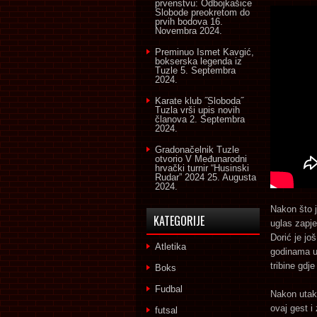
prvenstvu: Odbojkašice
Slobode preokretom do
prvih bodova
16.
Novembra 2024.
Preminuo Ismet Kavgić,
bokserska legenda iz
Tuzle
5. Septembra
2024.
Karate klub ˝Sloboda˝
Tuzla vrši upis novih
članova
2. Septembra
2024.
Gradonačelnik Tuzle
otvorio V Međunarodni
hrvački turnir “Husinski
Rudar” 2024
25. Augusta
2024.
Nakon što j
KATEGORIJE
uglas zapje
Dorić je j
Atletika
godinama u
tribine gdj
Boks
Fudbal
Nakon utak
ovaj gest i
futsal