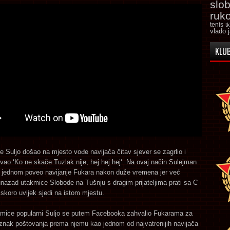
slo
ruk
tenis
t
vlado 
KLUB
e Suljo došao na mjesto vođe navijača čitav sjever se zagrlio i
vao ‘Ko ne skače Tuzlak nije, hej hej hej‘. Na ovaj način Sulejman
oš jednom poveo navijanje Fukara nakon duže vremena jer već
nazad utakmice Slobode na Tušnju s dragim prijateljima prati sa C
e skoro uvijek sjedi na istom mjestu.
mice popularni Suljo se putem Facebooka zahvalio Fukarama za
 znak poštovanja prema njemu kao jednom od najvatrenijih navijača