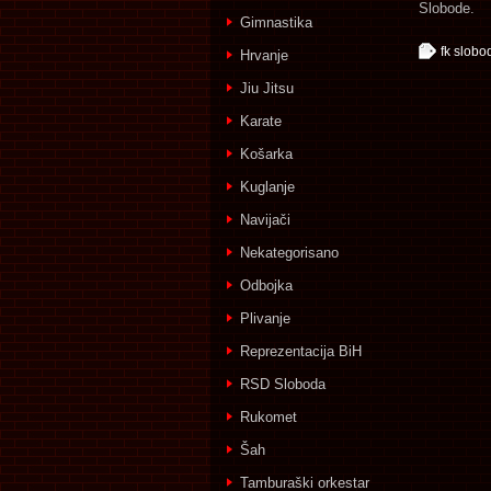
Slobode.
Gimnastika
fk slobo
Hrvanje
Jiu Jitsu
Karate
Košarka
Kuglanje
Navijači
Nekategorisano
Odbojka
Plivanje
Reprezentacija BiH
RSD Sloboda
Rukomet
Šah
Tamburaški orkestar