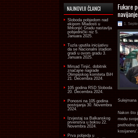
Fukare p
NAJNOVIJI ČLANCI
navijanj
Sloboda pobjedom nad
ekipom Mladosti u
1. Sept
Mrkonjić Gradu nastavlja
pobjednički niz
5.
Januara 2025.
Tuzla uputila inicijativu
da se Nacionalni stadion
gradi u ovom gradu
3.
Januara 2025.
Mirsad Tinjić, dobitnik
značajne nagrade
Olimpijskog komiteta BiH
21. Decembra 2024.
105 godina RSD Sloboda
20. Decembra 2024.
Sulejmana 
Ponosni na 105 godina
postojanja
30. Novembra
2024.
Nakon što j
Izvjestaj sa Balkanskog
među svoje 
prvenstva u boksu
22.
prethodno s
Novembra 2024.
kosijaneru’.
Prva pobjeda u