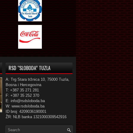
RSD “SLOBODA” TUZLA
A: Trg Stara tržnica 10, 75000 Tuzla,
Bosna i Hercegovina
T: +387 35 271 281
F: +387 35 252 370
E: info@rsdsloboda.ba
W: www.rsdsloboda.ba
ID broj: 4209036190001
ŽR: NLB banka 1321000309542916