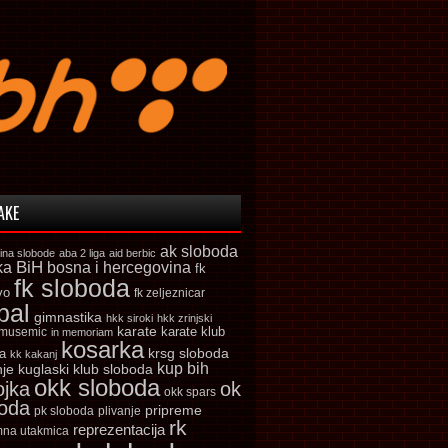
AKE
ak sloboda
ina slobode
aba 2 liga
aid berbic
ka
BiH
bosna i hercegovina
fk
fk sloboda
vo
fk zeljeznicar
bal
gimnastika
hkk siroki
hkk zrinjski
karate
karate klub
 musemic
in memoriam
kosarka
krsg sloboda
a
kk kakanj
kup bih
kuglaski klub sloboda
nje
okk sloboda
ojka
ok
okk spars
boda
pripreme
pk sloboda
plivanje
rk
reprezentacija
mna utakmica