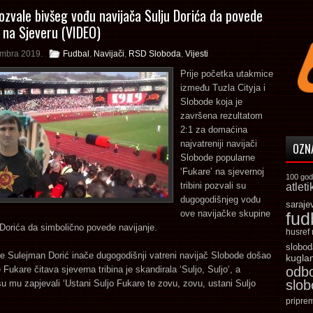
ozvale bivšeg vođu navijača Sulju Dorića da povede
e na Sjeveru (VIDEO)
embra 2019.
Fudbal
,
Navijači
,
RSD Sloboda
,
Vijesti
Prije početka utakmice
između Tuzla Cityja i
Slobode koja je
završena rezultatom
2:1 za domaćina
najvatreniji navijači
OZN
Slobode popularne
‘Fukare’ na sjevernoj
100 god
tribini pozvali su
atleti
dugogodišnjeg vođu
saraje
ove navijačke skupine
fud
Dorića da simbolično povede navijanje.
husref
slobod
e Sulejman Dorić inače dugogodišnji vatreni navijač Slobode došao
kugla
Fukare čitava sjeverna tribina je skandirala ‘Suljo, Suljo‘, a
odb
slo
u mu zapjevali ‘Ustani Suljo Fukare te zovu, zovu, ustani Suljo
pripre