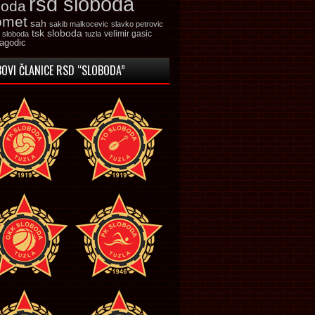
rsd sloboda
boda
omet
sah
sakib malkocevic
slavko petrovic
tsk sloboda
velimir gasic
k sloboda
tuzla
jagodic
OVI ČLANICE RSD “SLOBODA”