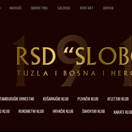
»
NAVIJAČI
MARKETING
GALERIJA
KONTAKT
ARHIVA
TAMBURAŠKI ORKESTAR
KOŠARKAŠKI KLUB
PLIVAČKI KLUB
ATLETSKI KLUB
I KLUB
RUKOMETNI KLUB
HRVAČKI KLUB
ŠAHOVSKI KLUB
KARATE KLU