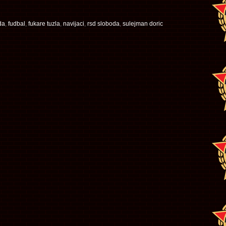
da
,
fudbal
,
fukare tuzla
,
navijaci
,
rsd sloboda
,
sulejman doric