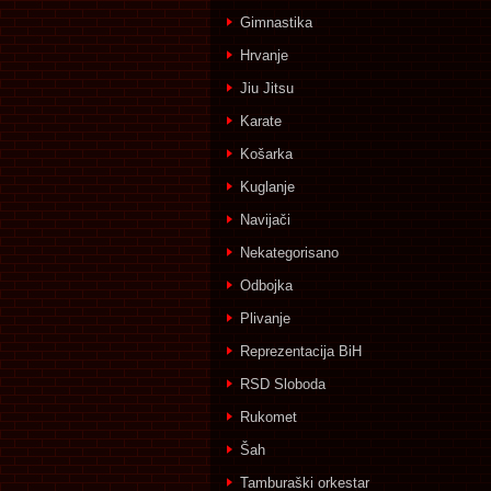
Gimnastika
Hrvanje
Jiu Jitsu
Karate
Košarka
Kuglanje
Navijači
Nekategorisano
Odbojka
Plivanje
Reprezentacija BiH
RSD Sloboda
Rukomet
Šah
Tamburaški orkestar