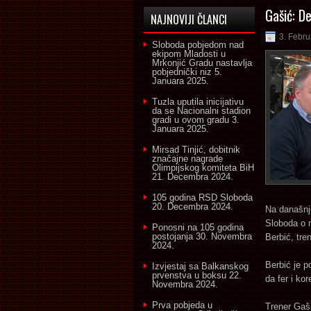
Gašić: De
NAJNOVIJI ČLANCI
3. Febru
Sloboda pobjedom nad
ekipom Mladosti u
Mrkonjić Gradu nastavlja
pobjednički niz
5.
Januara 2025.
Tuzla uputila inicijativu
da se Nacionalni stadion
gradi u ovom gradu
3.
Januara 2025.
Mirsad Tinjić, dobitnik
značajne nagrade
Olimpijskog komiteta BiH
21. Decembra 2024.
105 godina RSD Sloboda
20. Decembra 2024.
Na današnjo
Sloboda o n
Ponosni na 105 godina
postojanja
30. Novembra
Berbić, tre
2024.
Berbić je p
Izvjestaj sa Balkanskog
prvenstva u boksu
22.
da fer i ko
Novembra 2024.
Prva pobjeda u
Trener Gaši