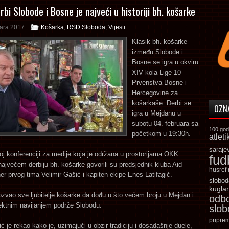
rbi Slobode i Bosne je najveći u historiji bh. košarke
ara 2017.
Košarka
,
RSD Sloboda
,
Vijesti
Klasik bh. košarke
između Slobode i
Bosne se igra u okviru
XIV kola Lige 10
Prvenstva Bosne i
Hercegovine za
košarkaše. Derbi se
OZN
igra u Mejdanu u
subotu 04. februara sa
100 god
početkom u 19:30h.
atleti
saraje
j konferenciji za medije koja je održana u prostorijama OKK
fud
ajvećem derbiju bh. košarke govorili su predsjednik kluba Aid
husref
ner prvog tima Velimir Gašić i kapiten ekipe Enes Latifagić.
slobod
kugla
ozvao sve ljubitelje košarke da dođu u što većem broju u Mejdan i
odb
rektnim navijanjem podrže Slobodu.
slo
pripre
ć je rekao kako je, uzimajući u obzir tradiciju i dosadašnje duele,