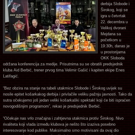
derbija Slobode i
Širokog, koji se
igra u četvrtak
22. decembra u
Velikoj dvorani
Mejdana sa
početkom u
19:30h, danas je
u prostorijama
OKK Sloboda
održana konferencija za medije. Prisutnima su se obratili predsjednik
kluba Aid Berbić, trener prvog tima Velimir Gašić i kapiten ekipe Enes
Latifagić.
“Bez obzira na stanje na tabeli utakmice Slobode i Širokog uvijek su
nosile epitet košarkakog derbija i privlačile veliku pažnju javnosti. Tako da
sutra očekujemo još jedan veliki košarkaški spektakl koji će biti ispraćen
novogodišnjim programom”, rekao je predsjednik Berbić.
“Očekuje nas vrlo značajna i zahtjevna utakmica protiv Širokog. Nivo
rivaliteta koji vlada između klubova je nešto što izaziva posebno
interesovanje kod publike. Maksimalno smo motivisani da ovaj dio