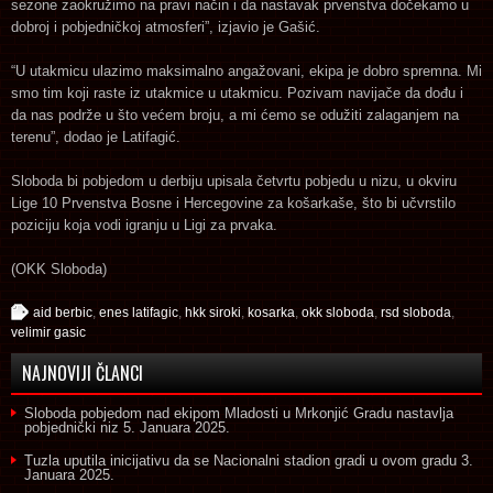
sezone zaokružimo na pravi način i da nastavak prvenstva dočekamo u
dobroj i pobjedničkoj atmosferi”, izjavio je Gašić.
“U utakmicu ulazimo maksimalno angažovani, ekipa je dobro spremna. Mi
smo tim koji raste iz utakmice u utakmicu. Pozivam navijače da dođu i
da nas podrže u što većem broju, a mi ćemo se odužiti zalaganjem na
terenu”, dodao je Latifagić.
Sloboda bi pobjedom u derbiju upisala četvrtu pobjedu u nizu, u okviru
Lige 10 Prvenstva Bosne i Hercegovine za košarkaše, što bi učvrstilo
poziciju koja vodi igranju u Ligi za prvaka.
(OKK Sloboda)
aid berbic
,
enes latifagic
,
hkk siroki
,
kosarka
,
okk sloboda
,
rsd sloboda
,
velimir gasic
NAJNOVIJI ČLANCI
Sloboda pobjedom nad ekipom Mladosti u Mrkonjić Gradu nastavlja
pobjednički niz
5. Januara 2025.
Tuzla uputila inicijativu da se Nacionalni stadion gradi u ovom gradu
3.
Januara 2025.