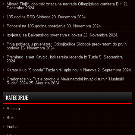
Mirsad Tinjić, dobitnik značajne nagrade Olimpijskog komiteta BiH
21.
Decembra 2024.
105 godina RSD Sloboda
20. Decembra 2024.
Ponosni na 105 godina postojanja
30. Novembra 2024.
Izvjestaj sa Balkanskog prvenstva u boksu
22. Novembra 2024.
Prva pobjeda u prvenstvu: Odbojkašice Slobode preokretom do prvih
bodova
16. Novembra 2024.
Preminuo Ismet Kavgić, bokserska legenda iz Tuzle
5. Septembra
2024.
Karate klub ˝Sloboda˝ Tuzla vrši upis novih članova
2. Septembra 2024.
Gradonačelnik Tuzle otvorio V Međunarodni hrvački turnir “Husinski
Rudar” 2024
25. Augusta 2024.
KATEGORIJE
Atletika
Boks
Fudbal