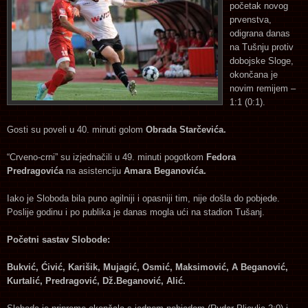
početak novog
prvenstva,
odigrana danas
na Tušnju protiv
dobojske Sloge,
okončana je
novim remijem –
1:1 (0:1).
Gosti su poveli u 40. minuti golom
Obrada Starčevića.
“Crveno-crni” su izjednačili u 49. minuti pogotkom
Fedora
Predragovića
na asistenciju
Amara Beganovića.
Iako je Sloboda bila puno agilniji i opasniji tim, nije došla do pobjede.
Poslije godinu i po publika je danas mogla ući na stadion Tušanj.
Početni sastav Slobode:
Bukvić, Ćivić, Karišik, Mujagić, Osmić, Maksimović, A Beganović,
Kurtalić, Predragović, Dž.Beganović, Alić.