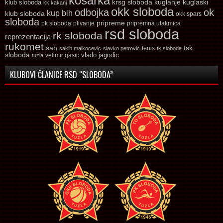
kosarka
krsg sloboda
kuglaski
klub sloboda
kuglanje
kk kakanj
okk sloboda
odbojka
ok
kup bih
klub sloboda
okk spars
sloboda
pripreme
pk sloboda
plivanje
pripremna utakmica
rsd sloboda
rk sloboda
reprezentacija
rukomet
tsk
sah
sakib malkocevic
slavko petrovic
tenis
tk sloboda
sloboda
vlado jagodic
velimir gasic
tuzla
KLUBOVI ČLANICE RSD “SLOBODA”