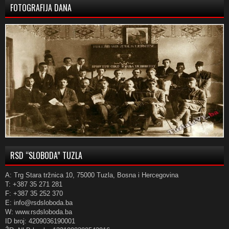
FOTOGRAFIJA DANA
RSD “SLOBODA” TUZLA
A: Trg Stara tržnica 10, 75000 Tuzla, Bosna i Hercegovina
T: +387 35 271 281
F: +387 35 252 370
E: info@rsdsloboda.ba
W: www.rsdsloboda.ba
ID broj: 4209036190001