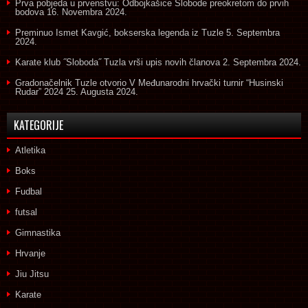
Prva pobjeda u prvenstvu: Odbojkašice Slobode preokretom do prvih
bodova
16. Novembra 2024.
Preminuo Ismet Kavgić, bokserska legenda iz Tuzle
5. Septembra
2024.
Karate klub ˝Sloboda˝ Tuzla vrši upis novih članova
2. Septembra 2024.
Gradonačelnik Tuzle otvorio V Međunarodni hrvački turnir “Husinski
Rudar” 2024
25. Augusta 2024.
KATEGORIJE
Atletika
Boks
Fudbal
futsal
Gimnastika
Hrvanje
Jiu Jitsu
Karate