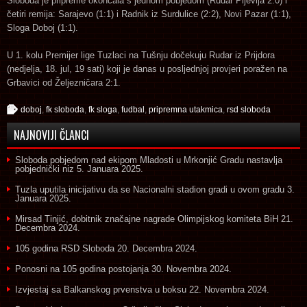
Sloboda je pripreme okončala s jednom pobjedom (Rudar Pljevlja 2:0) i
četiri remija: Sarajevo (1:1) i Radnik iz Surdulice (2:2), Novi Pazar (1:1),
Sloga Doboj (1:1).
U 1. kolu Premijer lige Tuzlaci na Tušnju dočekuju Rudar iz Prijdora
(nedjelja, 18. jul, 19 sati) koji je danas u posljednjoj provjeri poražen na
Grbavici od Željezničara 2:1.
doboj
,
fk sloboda
,
fk sloga
,
fudbal
,
pripremna utakmica
,
rsd sloboda
NAJNOVIJI ČLANCI
Sloboda pobjedom nad ekipom Mladosti u Mrkonjić Gradu nastavlja
pobjednički niz
5. Januara 2025.
Tuzla uputila inicijativu da se Nacionalni stadion gradi u ovom gradu
3.
Januara 2025.
Mirsad Tinjić, dobitnik značajne nagrade Olimpijskog komiteta BiH
21.
Decembra 2024.
105 godina RSD Sloboda
20. Decembra 2024.
Ponosni na 105 godina postojanja
30. Novembra 2024.
Izvjestaj sa Balkanskog prvenstva u boksu
22. Novembra 2024.