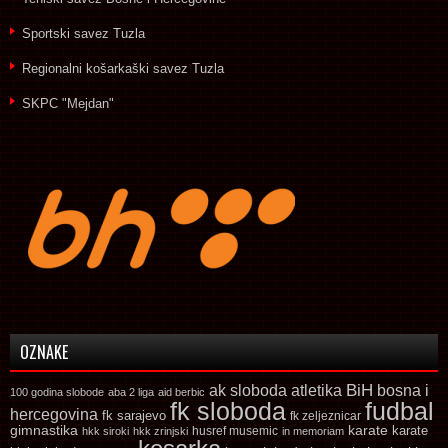
Sportski savez Tuzla
Regionalni košarkaški savez Tuzla
SKPC "Mejdan"
OZNAKE
ak sloboda
atletika
BiH
bosna i
100 godina slobode
aba 2 liga
aid berbic
fk sloboda
fudbal
hercegovina
fk sarajevo
fk zeljeznicar
gimnastika
karate
karate
husref musemic
hkk siroki
hkk zrinjski
in memoriam