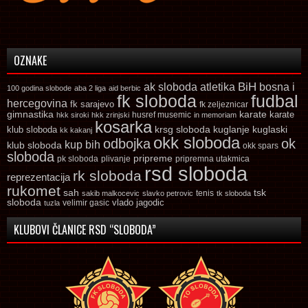
OZNAKE
ak sloboda
atletika
BiH
bosna i
100 godina slobode
aba 2 liga
aid berbic
fk sloboda
fudbal
hercegovina
fk sarajevo
fk zeljeznicar
gimnastika
karate
karate
husref musemic
hkk siroki
hkk zrinjski
in memoriam
kosarka
krsg sloboda
kuglaski
klub sloboda
kuglanje
kk kakanj
okk sloboda
odbojka
ok
kup bih
klub sloboda
okk spars
sloboda
pripreme
pk sloboda
plivanje
pripremna utakmica
rsd sloboda
rk sloboda
reprezentacija
rukomet
tsk
sah
sakib malkocevic
slavko petrovic
tenis
tk sloboda
sloboda
vlado jagodic
velimir gasic
tuzla
KLUBOVI ČLANICE RSD “SLOBODA”