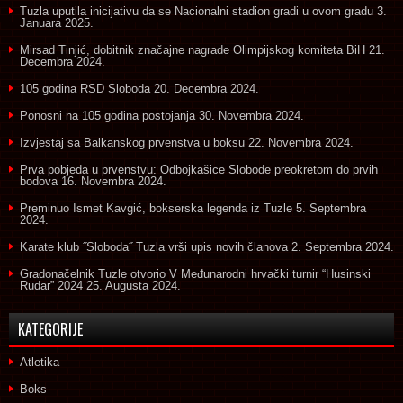
Tuzla uputila inicijativu da se Nacionalni stadion gradi u ovom gradu
3.
Januara 2025.
Mirsad Tinjić, dobitnik značajne nagrade Olimpijskog komiteta BiH
21.
Decembra 2024.
105 godina RSD Sloboda
20. Decembra 2024.
Ponosni na 105 godina postojanja
30. Novembra 2024.
Izvjestaj sa Balkanskog prvenstva u boksu
22. Novembra 2024.
Prva pobjeda u prvenstvu: Odbojkašice Slobode preokretom do prvih
bodova
16. Novembra 2024.
Preminuo Ismet Kavgić, bokserska legenda iz Tuzle
5. Septembra
2024.
Karate klub ˝Sloboda˝ Tuzla vrši upis novih članova
2. Septembra 2024.
Gradonačelnik Tuzle otvorio V Međunarodni hrvački turnir “Husinski
Rudar” 2024
25. Augusta 2024.
KATEGORIJE
Atletika
Boks