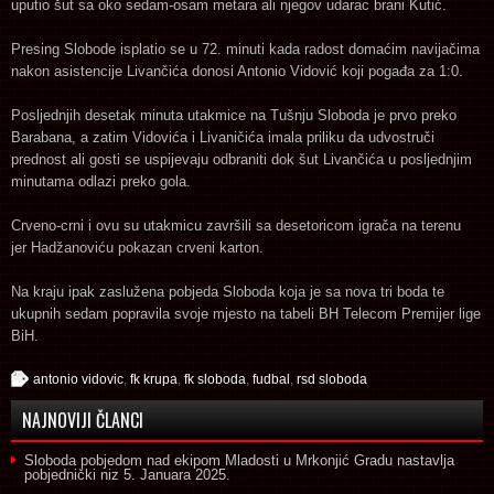
uputio šut sa oko sedam-osam metara ali njegov udarac brani Kutić.
Presing Slobode isplatio se u 72. minuti kada radost domaćim navijačima
nakon asistencije Livančića donosi Antonio Vidović koji pogađa za 1:0.
Posljednjih desetak minuta utakmice na Tušnju Sloboda je prvo preko
Barabana, a zatim Vidovića i Livaničića imala priliku da udvostruči
prednost ali gosti se uspijevaju odbraniti dok šut Livančića u posljednjim
minutama odlazi preko gola.
Crveno-crni i ovu su utakmicu završili sa desetoricom igrača na terenu
jer Hadžanoviću pokazan crveni karton.
Na kraju ipak zaslužena pobjeda Sloboda koja je sa nova tri boda te
ukupnih sedam popravila svoje mjesto na tabeli BH Telecom Premijer lige
BiH.
antonio vidovic
,
fk krupa
,
fk sloboda
,
fudbal
,
rsd sloboda
NAJNOVIJI ČLANCI
Sloboda pobjedom nad ekipom Mladosti u Mrkonjić Gradu nastavlja
pobjednički niz
5. Januara 2025.