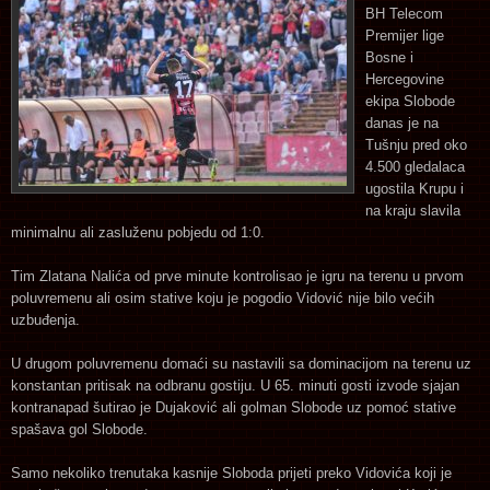
BH Telecom
Premijer lige
Bosne i
Hercegovine
ekipa Slobode
danas je na
Tušnju pred oko
4.500 gledalaca
ugostila Krupu i
na kraju slavila
minimalnu ali zasluženu pobjedu od 1:0.
Tim Zlatana Nalića od prve minute kontrolisao je igru na terenu u prvom
poluvremenu ali osim stative koju je pogodio Vidović nije bilo većih
uzbuđenja.
U drugom poluvremenu domaći su nastavili sa dominacijom na terenu uz
konstantan pritisak na odbranu gostiju. U 65. minuti gosti izvode sjajan
kontranapad šutirao je Dujaković ali golman Slobode uz pomoć stative
spašava gol Slobode.
Samo nekoliko trenutaka kasnije Sloboda prijeti preko Vidovića koji je