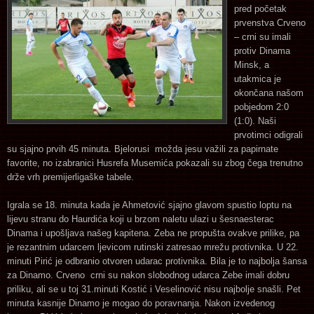
pred početak
prvenstva Crveno
– crni su imali
protiv Dinama
Minsk, a
utakmica je
okončana našom
pobjedom 2:0
(1:0). Naši
prvotimci odigrali
su sjajno prvih 45 minuta. Bjelorusi možda jesu važili za papirnate
favorite, no izabranici Husrefa Musemića pokazali su zbog čega trenutno
drže vrh premijerligaške tabele.
Igrala se 18. minuta kada je Ahmetović sjajno glavom spustio loptu na
lijevu stranu do Haurdića koji u brzom naletu ulazi u šesnaesterac
Dinama i upošljava našeg kapitena. Zeba ne propušta ovakve prilike, pa
je rezantnim udarcem ljevicom rutinski zatresao mrežu protivnika. U 22.
minuti Pirić je odbranio otvoren udarac protivnika. Bila je to najbolja šansa
za Dinamo. Crveno crni su nakon slobodnog udarca Zebe imali dobru
priliku, ali se u toj 31.minuti Kostić i Veselinović nisu najbolje snašli. Pet
minuta kasnije Dinamo je mogao do poravnanja. Nakon izvedenog