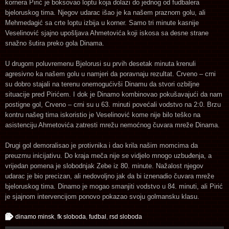
kornera Pirić je boksovao loptu koja dolazi do jednog od fudbalera
bjeloruskog tima. Njegov udarac išao je ka našem praznom golu, ali
Mehmedagić sa crte loptu izbija u korner. Samo tri minute kasnije
Veselinović sjajno upošljava Ahmetovića koji iskosa sa desne strane
snažno šutira preko gola Dinama.
U drugom poluvremenu Bjelorusi su prvih desetak minuta krenuli
agresivno ka našem golu u namjeri da poravnaju rezultat. Crveno – crni
su dobro stajali na terenu onemogućivši Dinamu da stvori ozbiljne
situacije pred Pirićem. I dok je Dinamo kombinovao pokušavajući da nam
postigne gol, Crveno – crni su u 63. minuti povećali vodstvo na 2:0. Brzu
kontru našeg tima iskoristio je Veselinović kome nije bilo teško na
asistenciju Ahmetovića zatresti mrežu nemoćnog čuvara mreže Dinama.
Drugi gol demoralisao je protivnika i dao krila našim momcima da
preuzmu inicijativu. Do kraja meča nije se vidjelo mnogo uzbuđenja, a
vrijedan pomena je slobodnjak Zebe iz 80. minute. Nažalost njegov
udarac je bio precizan, ali nedovoljno jak da bi iznenadio čuvara mreže
bjeloruskog tima. Dinamo je mogao smanjiti vodstvo u 84. minuti, ali Pirić
je sjajnom intervencijom ponovo pokazao svoju golmansku klasu.
dinamo minsk
,
fk sloboda
,
fudbal
,
rsd sloboda