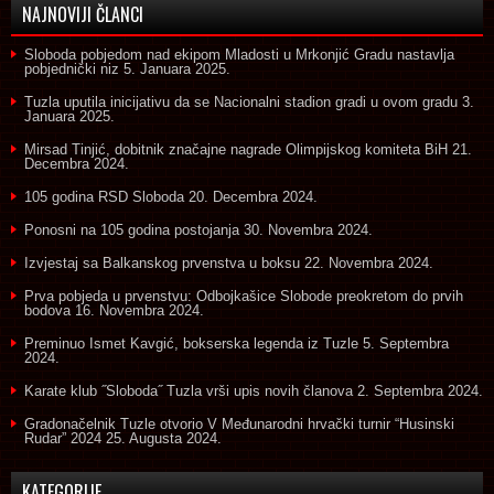
NAJNOVIJI ČLANCI
Sloboda pobjedom nad ekipom Mladosti u Mrkonjić Gradu nastavlja
pobjednički niz
5. Januara 2025.
Tuzla uputila inicijativu da se Nacionalni stadion gradi u ovom gradu
3.
Januara 2025.
Mirsad Tinjić, dobitnik značajne nagrade Olimpijskog komiteta BiH
21.
Decembra 2024.
105 godina RSD Sloboda
20. Decembra 2024.
Ponosni na 105 godina postojanja
30. Novembra 2024.
Izvjestaj sa Balkanskog prvenstva u boksu
22. Novembra 2024.
Prva pobjeda u prvenstvu: Odbojkašice Slobode preokretom do prvih
bodova
16. Novembra 2024.
Preminuo Ismet Kavgić, bokserska legenda iz Tuzle
5. Septembra
2024.
Karate klub ˝Sloboda˝ Tuzla vrši upis novih članova
2. Septembra 2024.
Gradonačelnik Tuzle otvorio V Međunarodni hrvački turnir “Husinski
Rudar” 2024
25. Augusta 2024.
KATEGORIJE