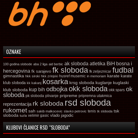
OZNAKE
ak sloboda
atletika
BiH
bosna i
100 godina slobode
aba 2 liga
aid berbic
fk sloboda
fudbal
hercegovina
fk sarajevo
fk zeljeznicar
gimnastika
karate
karate
husref musemic
hkk siroki
hkk zrinjski
in memoriam
kosarka
krsg sloboda
kuglaski
klub sloboda
kuglanje
kk kakanj
okk sloboda
odbojka
ok
kup bih
klub sloboda
okk spars
sloboda
pripreme
pk sloboda
plivanje
pripremna utakmica
rsd sloboda
rk sloboda
reprezentacija
rukomet
tsk
sah
sakib malkocevic
slavko petrovic
tenis
tk sloboda
sloboda
vlado jagodic
velimir gasic
tuzla
KLUBOVI ČLANICE RSD “SLOBODA”