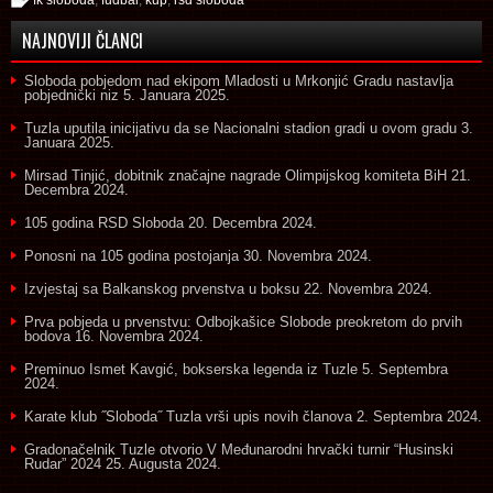
NAJNOVIJI ČLANCI
Sloboda pobjedom nad ekipom Mladosti u Mrkonjić Gradu nastavlja
pobjednički niz
5. Januara 2025.
Tuzla uputila inicijativu da se Nacionalni stadion gradi u ovom gradu
3.
Januara 2025.
Mirsad Tinjić, dobitnik značajne nagrade Olimpijskog komiteta BiH
21.
Decembra 2024.
105 godina RSD Sloboda
20. Decembra 2024.
Ponosni na 105 godina postojanja
30. Novembra 2024.
Izvjestaj sa Balkanskog prvenstva u boksu
22. Novembra 2024.
Prva pobjeda u prvenstvu: Odbojkašice Slobode preokretom do prvih
bodova
16. Novembra 2024.
Preminuo Ismet Kavgić, bokserska legenda iz Tuzle
5. Septembra
2024.
Karate klub ˝Sloboda˝ Tuzla vrši upis novih članova
2. Septembra 2024.
Gradonačelnik Tuzle otvorio V Međunarodni hrvački turnir “Husinski
Rudar” 2024
25. Augusta 2024.