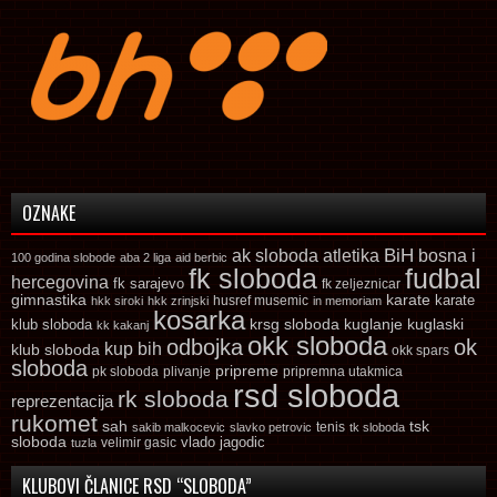
OZNAKE
ak sloboda
atletika
BiH
bosna i
100 godina slobode
aba 2 liga
aid berbic
fk sloboda
fudbal
hercegovina
fk sarajevo
fk zeljeznicar
gimnastika
karate
karate
husref musemic
hkk siroki
hkk zrinjski
in memoriam
kosarka
krsg sloboda
kuglaski
klub sloboda
kuglanje
kk kakanj
okk sloboda
odbojka
ok
kup bih
klub sloboda
okk spars
sloboda
pripreme
pk sloboda
plivanje
pripremna utakmica
rsd sloboda
rk sloboda
reprezentacija
rukomet
tsk
sah
sakib malkocevic
slavko petrovic
tenis
tk sloboda
sloboda
vlado jagodic
velimir gasic
tuzla
KLUBOVI ČLANICE RSD “SLOBODA”