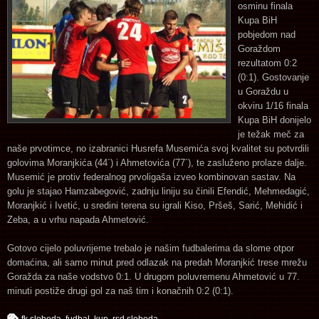
osminu finala
Kupa BiH
pobjedom nad
Goraždom
rezultatom 0:2
(0:1). Gostovanje
u Goraždu u
okviru 1/16 finala
Kupa BiH donijelo
je težak meč za
naše prvotimce, no izabranici Husrefa Musemića svoj kvalitet su potvrdili
golovima Moranjkića (44´) i Ahmetovića (77´), te zasluženo prolaze dalje.
Musemić je protiv federalnog prvoligaša izveo kombinovan sastav. Na
golu je stajao Hamzabegović, zadnju liniju su činili Efendić, Mehmedagić,
Moranjkić i Ivetić, u sredini terena su igrali Kiso, Pršeš, Sarić, Mehidić i
Zeba, a u vrhu napada Ahmetović.
Gotovo cijelo poluvrijeme trebalo je našim fudbalerima da slome otpor
domaćina, ali samo minut pred odlazak na predah Moranjkić trese mrežu
Goražda za naše vodstvo 0:1. U drugom poluvremenu Ahmetović u 77.
minuti postiže drugi gol za naš tim i konačnih 0:2 (0:1).
fk sloboda
,
fudbal
,
kup
,
rsd sloboda