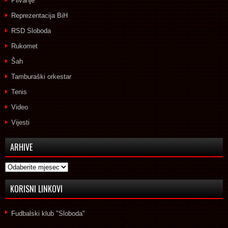
Plivanje
Reprezentacija BiH
RSD Sloboda
Rukomet
Šah
Tamburaški orkestar
Tenis
Video
Vijesti
ARHIVE
Arhive
KORISNI LINKOVI
Fudbalski klub "Sloboda"