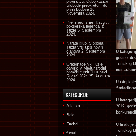
prvenstvu: Odbojkašice
Slobode preokretom do
prvih bodova
16.
Novembra 2024.
Preminuo Ismet Kavgić,
bokserska legenda iz
Tuzle
5. Septembra
2024.
Karate klub ˝Sloboda˝
Tuzla vrši upis novih
članova
2. Septembra
U kategori
2024.
godine, drž
Teniskog k
Gradonačelnik Tuzle
otvorio V Međunarodni
nad
Lukom
hrvački turnir “Husinski
Rudar” 2024
25. Augusta
2024.
U istoj kat
Sadadinov
KATEGORIJE
U kategori
Atletika
2019. godi
konkurencij
Boks
Fudbal
U finalu je 
Teniskog kl
futsal