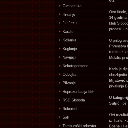
6-2.
Gimnastika
Ovo finale,
Hrvanje
14 godina
Jiu Jitsu
klub Slobod
procesu i p
Karate
Košarka
U prilog ov
Prvenstva 
Kuglanje
turniru iz 
Navijači
Mulalić je 
Nekategorisano
Kada je rij
Odbojka
obezbjedio 
Mijatović
i
Plivanje
prvakinja 
Reprezentacija BiH
U kategori
RSD Sloboda
Suljić
, još
Rukomet
Ovi rezulta
Šah
iz Tuzle, k
Tamburaški orkestar
Bosne i Her