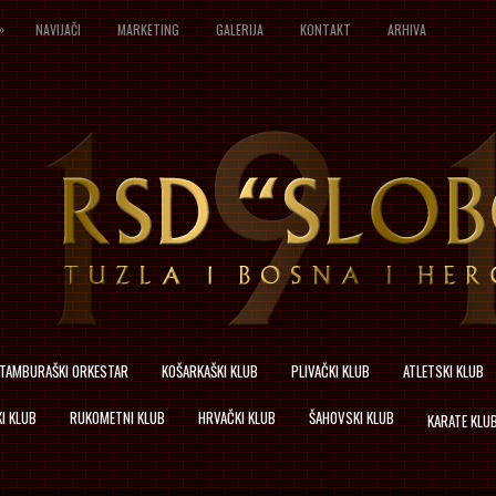
»
NAVIJAČI
MARKETING
GALERIJA
KONTAKT
ARHIVA
TAMBURAŠKI ORKESTAR
KOŠARKAŠKI KLUB
PLIVAČKI KLUB
ATLETSKI KLUB
I KLUB
RUKOMETNI KLUB
HRVAČKI KLUB
ŠAHOVSKI KLUB
KARATE KLU