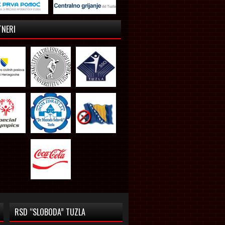
TNERI
RSD “SLOBODA” TUZLA