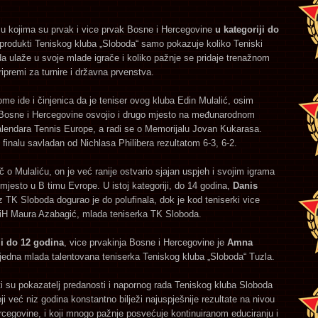
 u kojima su prvak i vice prvak Bosne i Hercegovine
u kategoriji do
produkti Teniskog kluba „Sloboda“ samo pokazuje koliko Teniski
a ulaže u svoje mlade igrače i koliko pažnje se pridaje trenažnom
ripremi za turnire i državna prvenstva.
ome ide i činjenica da je teniser ovog kluba Edin Mulalić, osim
Bosne i Hercegovine osvojio i drugo mjesto na međunarodnom
kalendara Tennis Europe, a radi se o Memorijalu Jovan Kukarasa.
u finalu savladan od Nichlasa Philibera rezultatom 6-3, 6-2.
eč o Mulaliću, on je već ranije ostvario sjajan uspjeh i svojim igrama
mjesto u B timu Evrope. U istoj kategoriji, do 14 godina,
Danis
z TK Sloboda dogurao je do polufinala, dok je kod teniserki vice
BiH Maura Azabagić, mlada teniserka TK Sloboda.
ji do 12 godina
, vice prvakinja Bosne i Hercegovine je
Amna
 jedna mlada talentovana teniserka Teniskog kluba „Sloboda“ Tuzla.
ti su pokazatelj predanosti i napornog rada Teniskog kluba Sloboda
oji već niz godina konstantno bilježi najuspješnije rezultate na nivou
cegovine, i koji mnogo pažnje posvećuje kontinuiranom educiranju i