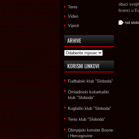
obuci svoji
Tenis
licenci u Ev
Video
rsd slo
Vijesti
ARHIVE
Arhive
KORISNI LINKOVI
Fudbalski klub "Sloboda"
Omladinski košarkaški
klub "Sloboda"
Kuglaški klub "Sloboda"
Tenis klub "Sloboda"
Olimpijski komitet Bosne
i Hercegovine