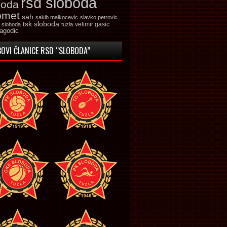
rsd sloboda
boda
omet
sah
sakib malkocevic
slavko petrovic
tsk sloboda
velimir gasic
k sloboda
tuzla
jagodic
OVI ČLANICE RSD “SLOBODA”