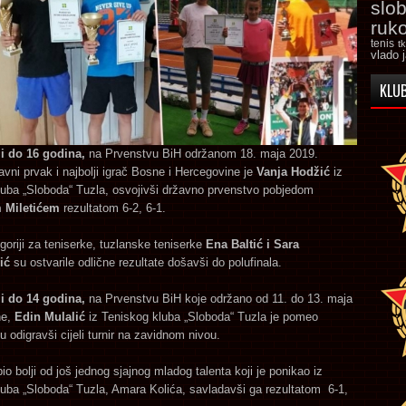
slo
ruk
tenis
t
vlado 
KLUB
ji do 16 godina,
na Prvenstvu BiH održanom 18. maja 2019.
avni prvak i najbolji igrač Bosne i Hercegovine je
Vanja Hodžić
iz
luba „Sloboda“ Tuzla, osvojivši državno prvenstvo pobjedom
 Miletićem
rezultatom 6-2, 6-1.
egoriji za teniserke, tuzlanske teniserke
Ena Baltić i Sara
ić
su ostvarile odlične rezultate došavši do polufinala.
ji do 14 godina,
na Prvenstvu BiH koje održano od 11. do 13. maja
ne,
Edin Mulalić
iz Teniskog kluba „Sloboda“ Tuzla je pomeo
u odigravši cijeli turnir na zavidnom nivou.
bio bolji od još jednog sjajnog mladog talenta koji je ponikao iz
uba „Sloboda“ Tuzla, Amara Kolića, savladavši ga rezultatom 6-1,