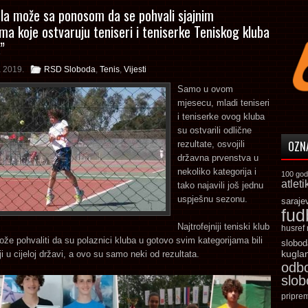
la može sa ponosom da se pohvali sjajnim
ima koje ostvaruju teniseri i teniserke Teniskog kluba
”
a 2019.
RSD Sloboda
,
Tenis
,
Vijesti
Samo u ovom
mjesecu, mladi teniseri
i teniserke ovog kluba
su ostvarili odlične
OZN
rezultate, osvojili
državna prvenstva u
nekoliko kategorija i
100 god
atleti
tako najavili još jednu
uspješnu sezonu.
saraje
fud
Najtrofejniji teniski klub
husref
že pohvaliti da su polaznici kluba u gotovo svim kategorijama bili
slobod
ji u cijeloj državi, a ovo su samo neki od rezultata.
kugla
odb
slo
pripre