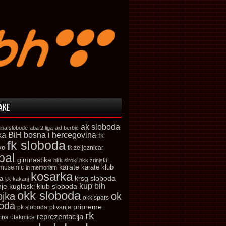
AKE
ak sloboda
ina slobode
aba 2 liga
aid berbic
ka
BiH
bosna i hercegovina
fk
fk sloboda
vo
fk zeljeznicar
bal
gimnastika
hkk siroki
hkk zrinjski
karate
karate klub
 musemic
in memoriam
kosarka
krsg sloboda
a
kk kakanj
kup bih
kuglaski klub sloboda
nje
okk sloboda
ojka
ok
okk spars
boda
pripreme
pk sloboda
plivanje
rk
reprezentacija
mna utakmica