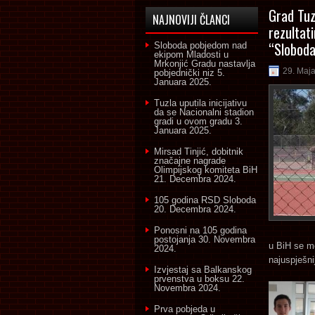
Grad Tuz
NAJNOVIJI ČLANCI
rezultat
“Sloboda
Sloboda pobjedom nad
ekipom Mladosti u
Mrkonjić Gradu nastavlja
29. Maj
pobjednički niz
5.
Januara 2025.
Tuzla uputila inicijativu
da se Nacionalni stadion
gradi u ovom gradu
3.
Januara 2025.
Mirsad Tinjić, dobitnik
značajne nagrade
Olimpijskog komiteta BiH
21. Decembra 2024.
105 godina RSD Sloboda
20. Decembra 2024.
Ponosni na 105 godina
postojanja
30. Novembra
u BiH se mo
2024.
najuspješni
Izvjestaj sa Balkanskog
prvenstva u boksu
22.
Novembra 2024.
Prva pobjeda u