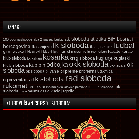
OZNAKE
ak sloboda
atletika
BiH
bosna i
100 godina slobode
aba 2 liga
aid berbic
fk sloboda
fudbal
hercegovina
fk sarajevo
fk zeljeznicar
gimnastika
karate
karate
husref musemic
hkk siroki
hkk zrinjski
in memoriam
kosarka
krsg sloboda
kuglaski
klub sloboda
kuglanje
kk kakanj
okk sloboda
odbojka
ok
kup bih
klub sloboda
okk spars
sloboda
pripreme
pk sloboda
plivanje
pripremna utakmica
rsd sloboda
rk sloboda
reprezentacija
rukomet
tsk
sah
sakib malkocevic
slavko petrovic
tenis
tk sloboda
sloboda
vlado jagodic
velimir gasic
tuzla
KLUBOVI ČLANICE RSD “SLOBODA”