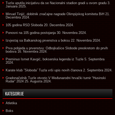
Tuzla uputila inicijativu da se Nacionalni stadion gradi u ovom gradu
3.
Januara 2025.
Mirsad Tinjić, dobitnik značajne nagrade Olimpijskog komiteta BiH
21.
Decembra 2024.
105 godina RSD Sloboda
20. Decembra 2024.
Ponosni na 105 godina postojanja
30. Novembra 2024.
Izvjestaj sa Balkanskog prvenstva u boksu
22. Novembra 2024.
Prva pobjeda u prvenstvu: Odbojkašice Slobode preokretom do prvih
bodova
16. Novembra 2024.
Preminuo Ismet Kavgić, bokserska legenda iz Tuzle
5. Septembra
2024.
Karate klub ˝Sloboda˝ Tuzla vrši upis novih članova
2. Septembra 2024.
Gradonačelnik Tuzle otvorio V Međunarodni hrvački turnir “Husinski
Rudar” 2024
25. Augusta 2024.
KATEGORIJE
Atletika
Boks