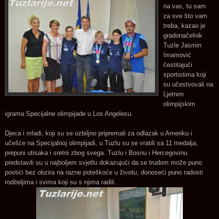
na vas, tu sam
za sve što vam
treba, kazao je
gradonačelnik
Tuzle Jasmin
Imamović
čestitajući
sportistima koji
su učestvovali na
Ljetnim
olimpijskim
igrama Specijalne olimpijade u Los Angelesu.
Djeca i mladi, koji su se ozbiljno pripremali za odlazak u Ameriku i
učešće na Specijalnoj olimpijadi, u Tuzlu su se vratili sa 11 medalja,
prepuni utisaka i sretni zbog svega. Tuzlu i Bosnu i Hercegovinu
predstavili su u najboljem svjetlu dokazujući da se trudom može puno
postići bez obzira na razne poteškoće u životu, donoseći puno radosti
roditeljima i svima koji su s njima radili.