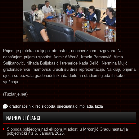
Prijem je protekao u lijepoj atmosferi, neobaveznom razgovoru. Na
današnjem prijemu sportisti Admir Aščerić, Irmela Peranović, Alma
Suljkanović, Nihada Buljubašić i trenerice Kada Delić i Nermina Mujić
gradonačelniku Imamoviću uručili su dres reprezentacije. Na kraju prijema
djeca su pozvala gradonačelnika da dođe na stadion i gleda ih kako
vježbaju.
(Tuzlarije.net)
gradonačelnik
,
rsd sloboda
,
specijalna olimpijada
,
tuzla
NAJNOVIJI ČLANCI
Sloboda pobjedom nad ekipom Mladosti u Mrkonjić Gradu nastavlja
pobjednički niz
5. Januara 2025.