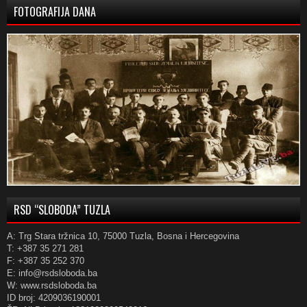
FOTOGRAFIJA DANA
RSD “SLOBODA” TUZLA
A: Trg Stara tržnica 10, 75000 Tuzla, Bosna i Hercegovina
T: +387 35 271 281
F: +387 35 252 370
E: info@rsdsloboda.ba
W: www.rsdsloboda.ba
ID broj: 4209036190001