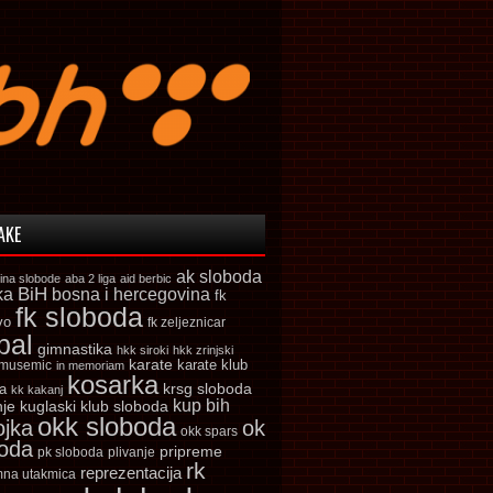
AKE
ak sloboda
ina slobode
aba 2 liga
aid berbic
ka
BiH
bosna i hercegovina
fk
fk sloboda
vo
fk zeljeznicar
bal
gimnastika
hkk siroki
hkk zrinjski
karate
karate klub
 musemic
in memoriam
kosarka
krsg sloboda
a
kk kakanj
kup bih
kuglaski klub sloboda
nje
okk sloboda
ojka
ok
okk spars
boda
pripreme
pk sloboda
plivanje
rk
reprezentacija
mna utakmica