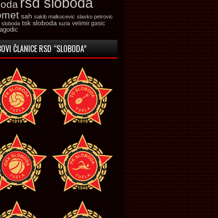
rsd sloboda
boda
omet
sah
sakib malkocevic
slavko petrovic
tsk sloboda
velimir gasic
k sloboda
tuzla
jagodic
OVI ČLANICE RSD “SLOBODA”