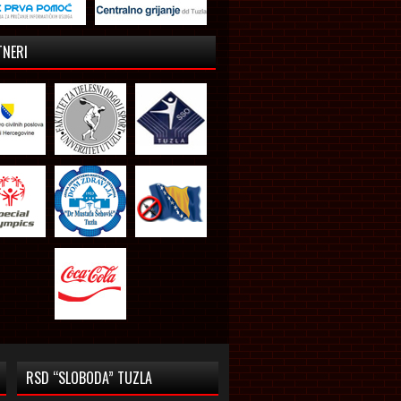
TNERI
RSD “SLOBODA” TUZLA