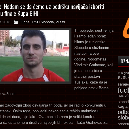
: Nadam se da ćemo uz podršku navijača izboriti
u finale Kupa BiH!
la 2018.
Fudbal
,
RSD Sloboda
,
Vijesti
Tri pobjede, šest remija
i samo jedan poraz
bilans je tuzlanske
Slobode u službenim
nastupima ove
godine. Nogometaš
OZN
Vladimir Grahovac, koji
je u subotu bio u
100 god
startnoj postavi
atleti
Tuzlaka, kaže da je
saraje
pobjeda protiv Borca
fud
e važnosti.
husref
slobod
 zadovoljni zbog osvajanja tri boda, jer se radi o konkurentu u
kugla
stanak. Osim toga, pobijediti nakon serije teških utakmica u
odb
slo
deset dana, nije lako. Ova pobjeda nam je veliki korak u
ma da ostanemo u društvu najboljih bh. ekipa – kaže Grahovac za
pripre