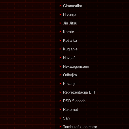
Gimnastika
Hrvanje
Jiu Jitsu
Karate
Košarka
Kuglanje
Navijači
Nekategorisano
Odbojka
Plivanje
Reprezentacija BiH
RSD Sloboda
Rukomet
Šah
Tamburaški orkestar