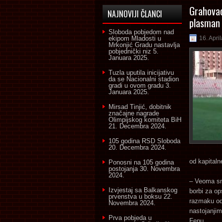
Grahovac
NAJNOVIJI ČLANCI
plasman 
Sloboda pobjedom nad
ekipom Mladosti u
16. Apri
Mrkonjić Gradu nastavlja
pobjednički niz
5.
Januara 2025.
Tuzla uputila inicijativu
da se Nacionalni stadion
gradi u ovom gradu
3.
Januara 2025.
Mirsad Tinjić, dobitnik
značajne nagrade
Olimpijskog komiteta BiH
21. Decembra 2024.
105 godina RSD Sloboda
20. Decembra 2024.
od kapitaln
Ponosni na 105 godina
postojanja
30. Novembra
2024.
– Veoma smo
Izvjestaj sa Balkanskog
borbi za op
prvenstva u boksu
22.
razmaku od 
Novembra 2024.
nastojanji
Prva pobjeda u
Fenu.