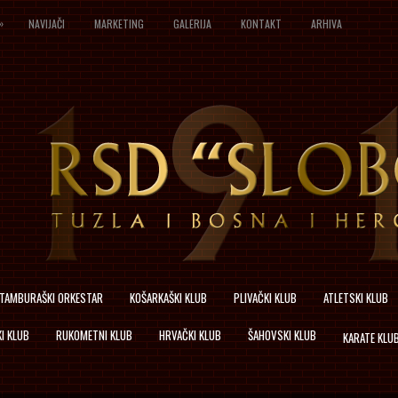
»
NAVIJAČI
MARKETING
GALERIJA
KONTAKT
ARHIVA
TAMBURAŠKI ORKESTAR
KOŠARKAŠKI KLUB
PLIVAČKI KLUB
ATLETSKI KLUB
I KLUB
RUKOMETNI KLUB
HRVAČKI KLUB
ŠAHOVSKI KLUB
KARATE KLU