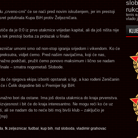
slo
ruk
du „crveno-crni“ će se naći pred novim iskušenjem, jer im prestoji
tenis
t
sret polufinala Kupa BiH protiv Željezničara.
vlado 
KLUB
tiče da je 0:0 iz prve utakmice vrijedan kapital, ali da još ništa nije
a tek prestoji borba za prolazak u finale.
ljezničar umorni smo od non-stop igranja srijedom i vikendom. Ko će
ji preksutra, vidjet ćemo. Pred našim navijačima, koji će nas,
snažno podržati, pružit ćemo ponovo maksimum i lično se nadam
 finale – smatra nogometaš Slobode.
 da će njegova ekipa izboriti opstanak u ligi, a kao rođeni Zeničanin
će i Čelik dogodine biti u Premijer ligi BiH.
snažno bori da ostane. Ima još dosta utakmica do kraja prvenstva.
eizvjesnost i bit će do kraja interesantno. Ne mogu reći ko će uz
ti, ali se nadam da to neće biti moj bivši klub – zaključio je
(mp)
da
,
fk zeljeznicar
,
fudbal
,
kup bih
,
rsd sloboda
,
vladimir grahovac