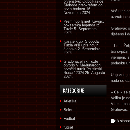
prvenstvu: Odbojkašice
Slobode preokretom do
prvih bodova
16.
Već u srije
Novembra 2024.
uzvratni su
Preminuo Ismet Kavgić,
bokserska legenda iz
Grahovac is
Tuzle
5. Septembra
2024.
riješeno i d
Karate klub ˝Sloboda˝
Tuzla vrši upis novih
– I mi i Že
članova
2. Septembra
biti svježi
2024.
vjerujem, 
Gradonačelnik Tuzle
prolasku u
otvorio V Međunarodni
hrvački turnir “Husinski
Rudar” 2024
25. Augusta
Ubijeđen je
2024.
nada se da 
KATEGORIJE
– Čelik se 
Velika je n
Atletika
Vitez ispas
Grahovac. 
Boks
Fudbal
fk slobo
futsal