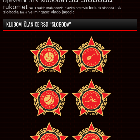
reprezentacija
rukomet
tsk
sah
sakib malkocevic
slavko petrovic
tenis
tk sloboda
sloboda
vlado jagodic
velimir gasic
tuzla
KLUBOVI ČLANICE RSD “SLOBODA”