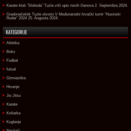
Karate klub ˝Sloboda˝ Tuzla vrši upis novih članova
2. Septembra 2024.
Gradonačelnik Tuzle otvorio V Međunarodni hrvački turnir “Husinski
Rudar” 2024
25. Augusta 2024.
KATEGORIJE
Atletika
Boks
Fudbal
futsal
Gimnastika
Hrvanje
Jiu Jitsu
Karate
Košarka
Kuglanje
Navijači