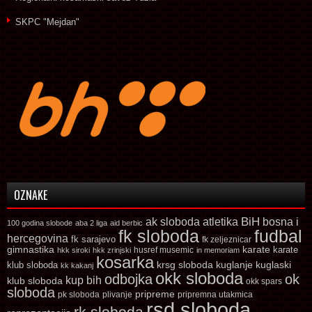
SKPC "Mejdan"
OZNAKE
ak sloboda
atletika
BiH
bosna i
100 godina slobode
aba 2 liga
aid berbic
fk sloboda
fudbal
hercegovina
fk sarajevo
fk zeljeznicar
gimnastika
karate
karate
husref musemic
hkk siroki
hkk zrinjski
in memoriam
kosarka
krsg sloboda
kuglaski
klub sloboda
kuglanje
kk kakanj
okk sloboda
odbojka
ok
kup bih
klub sloboda
okk spars
sloboda
pripreme
pk sloboda
plivanje
pripremna utakmica
rsd sloboda
rk sloboda