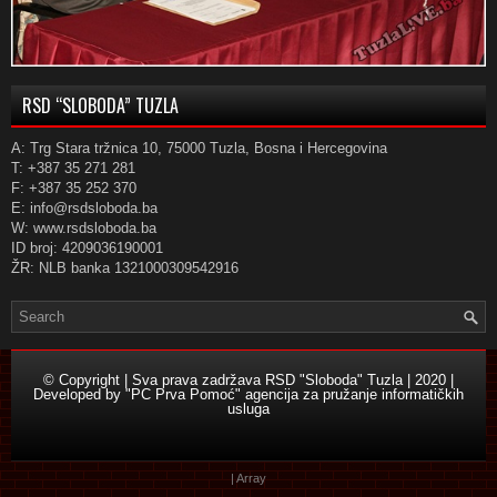
RSD “SLOBODA” TUZLA
A: Trg Stara tržnica 10, 75000 Tuzla, Bosna i Hercegovina
T: +387 35 271 281
F: +387 35 252 370
E: info@rsdsloboda.ba
W: www.rsdsloboda.ba
ID broj: 4209036190001
ŽR: NLB banka 1321000309542916
© Copyright | Sva prava zadržava RSD "Sloboda" Tuzla | 2020 |
Developed by
"PC Prva Pomoć" agencija za pružanje informatičkih
usluga
| Array