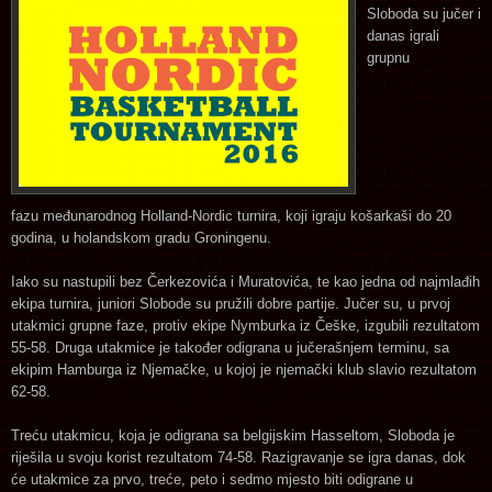
Sloboda su jučer i
danas igrali
grupnu
fazu međunarodnog Holland-Nordic turnira, koji igraju košarkaši do 20
godina, u holandskom gradu Groningenu.
Iako su nastupili bez Čerkezovića i Muratovića, te kao jedna od najmlađih
ekipa turnira, juniori Slobode su pružili dobre partije. Jučer su, u prvoj
utakmici grupne faze, protiv ekipe Nymburka iz Češke, izgubili rezultatom
55-58. Druga utakmice je također odigrana u jučerašnjem terminu, sa
ekipim Hamburga iz Njemačke, u kojoj je njemački klub slavio rezultatom
62-58.
Treću utakmicu, koja je odigrana sa belgijskim Hasseltom, Sloboda je
riješila u svoju korist rezultatom 74-58. Razigravanje se igra danas, dok
će utakmice za prvo, treće, peto i sedmo mjesto biti odigrane u