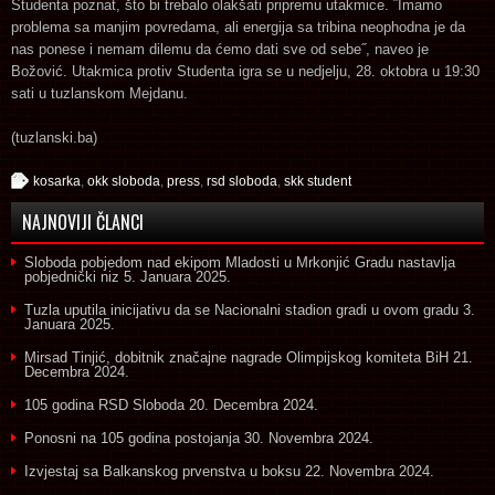
Studenta poznat, što bi trebalo olakšati pripremu utakmice. ˝Imamo
problema sa manjim povredama, ali energija sa tribina neophodna je da
nas ponese i nemam dilemu da ćemo dati sve od sebe˝, naveo je
Božović. Utakmica protiv Studenta igra se u nedjelju, 28. oktobra u 19:30
sati u tuzlanskom Mejdanu.
(tuzlanski.ba)
kosarka
,
okk sloboda
,
press
,
rsd sloboda
,
skk student
NAJNOVIJI ČLANCI
Sloboda pobjedom nad ekipom Mladosti u Mrkonjić Gradu nastavlja
pobjednički niz
5. Januara 2025.
Tuzla uputila inicijativu da se Nacionalni stadion gradi u ovom gradu
3.
Januara 2025.
Mirsad Tinjić, dobitnik značajne nagrade Olimpijskog komiteta BiH
21.
Decembra 2024.
105 godina RSD Sloboda
20. Decembra 2024.
Ponosni na 105 godina postojanja
30. Novembra 2024.
Izvjestaj sa Balkanskog prvenstva u boksu
22. Novembra 2024.