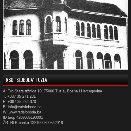
RSD “SLOBODA” TUZLA
A: Trg Stara tržnica 10, 75000 Tuzla, Bosna i Hercegovina
T: +387 35 271 281
F: +387 35 252 370
E: info@rsdsloboda.ba
W: www.rsdsloboda.ba
ID broj: 4209036190001
ŽR: NLB banka 1321000309542916