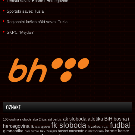
Teniski savez Bosne i Hercegovine
Sportski savez Tuzla
Regionalni košarkaški savez Tuzla
SKPC "Mejdan"
OZNAKE
ak sloboda
atletika
BiH
bosna i
100 godina slobode
aba 2 liga
aid berbic
fk sloboda
fudbal
hercegovina
fk sarajevo
fk zeljeznicar
gimnastika
karate
karate
husref musemic
hkk siroki
hkk zrinjski
in memoriam