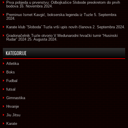
Prva pobjeda u prvenstvu: Odbojkašice Slobode preokretom do prvih
bodova
16. Novembra 2024.
Preminuo Ismet Kavgić, bokserska legenda iz Tuzle
5. Septembra
2024.
Karate klub ˝Sloboda˝ Tuzla vrši upis novih članova
2. Septembra 2024.
Gradonačelnik Tuzle otvorio V Međunarodni hrvački turnir “Husinski
Rudar” 2024
25. Augusta 2024.
KATEGORIJE
Atletika
Boks
Fudbal
futsal
Gimnastika
Hrvanje
Jiu Jitsu
Karate