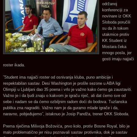
održanoj
konferenciji za
novinare iz OKK
Sloboda poručili
su da ih tokom
utakmice protiv
KK Student iz
Mostara čeka
mnogo posla, jer
gosti imaju najjači
roster ikada.
˝Student ima najjači roster od osnivanja kluba, puno ambicije i
respektabilan sastav. Desi Washington je prošle sezone u ABA ligi
Olimpiji u Ljubljani dao 35 poena i vrlo je važno kako ćemo ga zaustaviti.
Važno je i da ljudi znaju o kakvom je igraču riječ, ali dat ćemo sve od
sebe i nadam se da ćemo ozbiljnim radom doći do bodova. Tuzlanska
publika zna nagraditi. Važno nam je da guramo mlade igrače i da,
naravno, pobjeđujemo˝, istaknuo je Josip Pandža, trener OKK Sloboda.
Prema riječima Milivoja Božovića, prvo kolo, protiv Bosne Royal, bilo je
malo problematično jer nisu poznavali sastav protivnika, dok je sastav