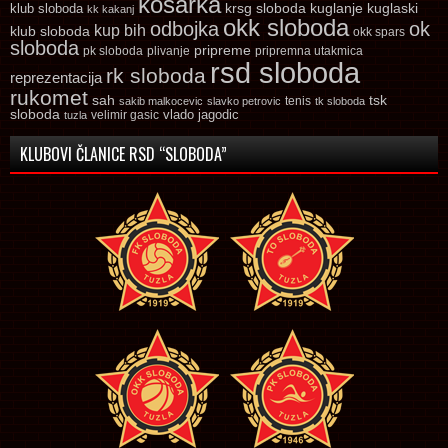
kosarka
krsg sloboda
kuglaski
klub sloboda
kuglanje
kk kakanj
okk sloboda
odbojka
ok
kup bih
klub sloboda
okk spars
sloboda
pripreme
pk sloboda
plivanje
pripremna utakmica
rsd sloboda
rk sloboda
reprezentacija
rukomet
tsk
sah
sakib malkocevic
slavko petrovic
tenis
tk sloboda
sloboda
vlado jagodic
velimir gasic
tuzla
KLUBOVI ČLANICE RSD “SLOBODA”