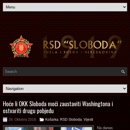
Hoće li OKK Sloboda moći zaustaviti Washingtona i
ostvariti drugu pobjedu
26. Oktobra 2018.
Košarka
,
RSD Sloboda
,
Vijesti
Na danas