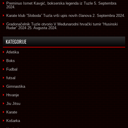
Preminuo Ismet Kavgić, bokserska legenda iz Tuzle
5. Septembra
2024.
Karate klub ˝Sloboda˝ Tuzla vrši upis novih članova
2. Septembra 2024.
Gradonačelnik Tuzle otvorio V Međunarodni hrvački turnir “Husinski
Rudar” 2024
25. Augusta 2024.
KATEGORIJE
Atletika
Boks
Fudbal
futsal
Gimnastika
Hrvanje
Jiu Jitsu
Karate
Košarka