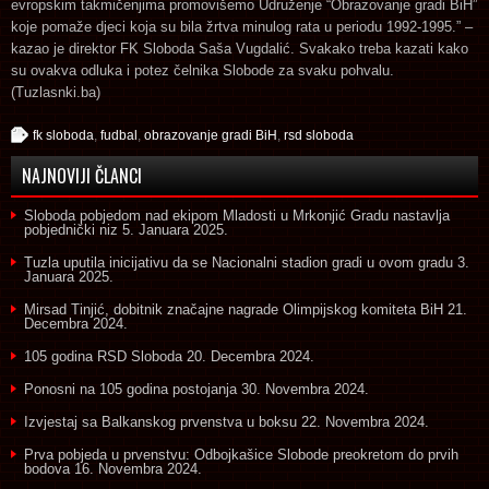
evropskim takmičenjima promovišemo Udruženje “Obrazovanje gradi BiH”
koje pomaže djeci koja su bila žrtva minulog rata u periodu 1992-1995.” –
kazao je direktor FK Sloboda Saša Vugdalić. Svakako treba kazati kako
su ovakva odluka i potez čelnika Slobode za svaku pohvalu.
(Tuzlasnki.ba)
fk sloboda
,
fudbal
,
obrazovanje gradi BiH
,
rsd sloboda
NAJNOVIJI ČLANCI
Sloboda pobjedom nad ekipom Mladosti u Mrkonjić Gradu nastavlja
pobjednički niz
5. Januara 2025.
Tuzla uputila inicijativu da se Nacionalni stadion gradi u ovom gradu
3.
Januara 2025.
Mirsad Tinjić, dobitnik značajne nagrade Olimpijskog komiteta BiH
21.
Decembra 2024.
105 godina RSD Sloboda
20. Decembra 2024.
Ponosni na 105 godina postojanja
30. Novembra 2024.
Izvjestaj sa Balkanskog prvenstva u boksu
22. Novembra 2024.
Prva pobjeda u prvenstvu: Odbojkašice Slobode preokretom do prvih
bodova
16. Novembra 2024.