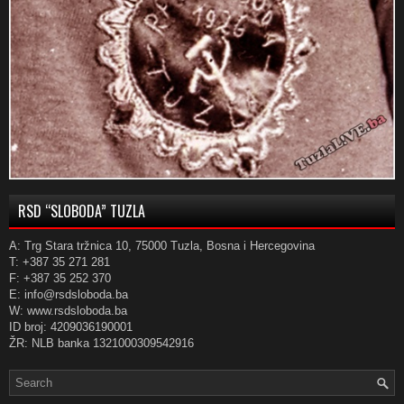
RSD “SLOBODA” TUZLA
A: Trg Stara tržnica 10, 75000 Tuzla, Bosna i Hercegovina
T: +387 35 271 281
F: +387 35 252 370
E: info@rsdsloboda.ba
W: www.rsdsloboda.ba
ID broj: 4209036190001
ŽR: NLB banka 1321000309542916