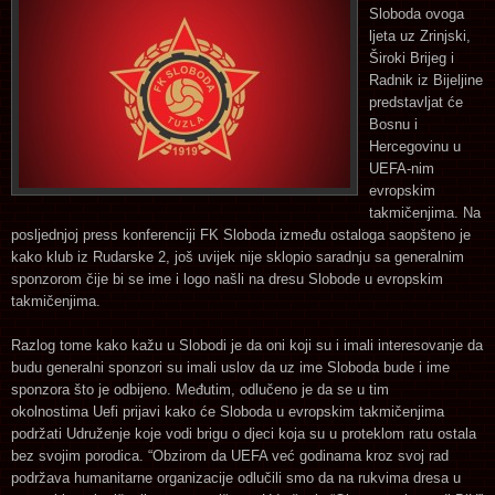
Sloboda ovoga
ljeta uz Zrinjski,
Široki Brijeg i
Radnik iz Bijeljine
predstavljat će
Bosnu i
Hercegovinu u
UEFA-nim
evropskim
takmičenjima. Na
posljednjoj press konferenciji FK Sloboda između ostaloga saopšteno je
kako klub iz Rudarske 2, još uvijek nije sklopio saradnju sa generalnim
sponzorom čije bi se ime i logo našli na dresu Slobode u evropskim
takmičenjima.
Razlog tome kako kažu u Slobodi je da oni koji su i imali interesovanje da
budu generalni sponzori su imali uslov da uz ime Sloboda bude i ime
sponzora što je odbijeno. Međutim, odlučeno je da se u tim
okolnostima Uefi prijavi kako će Sloboda u evropskim takmičenjima
podržati Udruženje koje vodi brigu o djeci koja su u proteklom ratu ostala
bez svojim porodica. “Obzirom da UEFA već godinama kroz svoj rad
podržava humanitarne organizacije odlučili smo da na rukvima dresa u