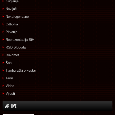
Kuglanje
Navijači
Nekategorisano
Odbojka
Plivanje
Reprezentacija BiH
RSD Sloboda
Rukomet
Šah
Tamburaški orkestar
Tenis
Video
Vijesti
ARHIVE