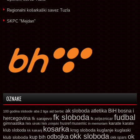
Regionalni košarkaški savez Tuzla
SKPC "Mejdan"
OZNAKE
ak sloboda
atletika
BiH
bosna i
100 godina slobode
aba 2 liga
aid berbic
fk sloboda
fudbal
hercegovina
fk sarajevo
fk zeljeznicar
gimnastika
karate
karate
husref musemic
hkk siroki
hkk zrinjski
in memoriam
kosarka
krsg sloboda
kuglaski
klub sloboda
kuglanje
kk kakanj
okk sloboda
odbojka
ok
kup bih
klub sloboda
okk spars