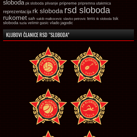
sloboda
pripreme
pk sloboda
plivanje
pripremna utakmica
rsd sloboda
rk sloboda
reprezentacija
rukomet
tsk
sah
sakib malkocevic
slavko petrovic
tenis
tk sloboda
sloboda
vlado jagodic
velimir gasic
tuzla
KLUBOVI ČLANICE RSD “SLOBODA”