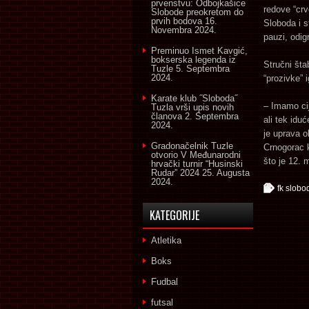
prvenstvu: Odbojkašice
redove “crv
Slobode preokretom do
prvih bodova
16.
Sloboda i s
Novembra 2024.
pauzi, odig
Preminuo Ismet Kavgić,
bokserska legenda iz
Stručni šta
Tuzle
5. Septembra
2024.
“prozivke” 
Karate klub ˝Sloboda˝
– Imamo cij
Tuzla vrši upis novih
članova
2. Septembra
ali tek idu
2024.
je uprava o
Gradonačelnik Tuzle
Crnogorac k
otvorio V Međunarodni
što je 12. 
hrvački turnir “Husinski
Rudar” 2024
25. Augusta
2024.
fk slobo
KATEGORIJE
Atletika
Boks
Fudbal
futsal