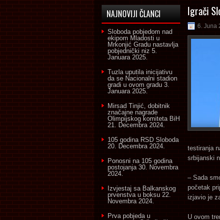
Igrači S
NAJNOVIJI ČLANCI
6. Juna 
Sloboda pobjedom nad
ekipom Mladosti u
Mrkonjić Gradu nastavlja
pobjednički niz
5.
Januara 2025.
Tuzla uputila inicijativu
da se Nacionalni stadion
gradi u ovom gradu
3.
Januara 2025.
Mirsad Tinjić, dobitnik
značajne nagrade
Olimpijskog komiteta BiH
21. Decembra 2024.
105 godina RSD Sloboda
20. Decembra 2024.
testiranja 
srbijanski
Ponosni na 105 godina
postojanja
30. Novembra
2024.
– Sada smo 
početak pri
Izvjestaj sa Balkanskog
prvenstva u boksu
22.
izjavio je 
Novembra 2024.
Prva pobjeda u
U ovom tren