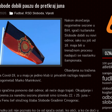
lobode dobili pauzu do pretkraj juna
2020.
Fudbal
,
RSD Sloboda
,
Vijesti
Nakon okončanja
nogometne sezone u
BiH, igrači tuzlanske
Slobode dobili su novi
odmor, iako su još od
18. maja bili u
trenažnom procesu
OZN
nadajući se nastavku
šampionata.
100 god
atleti
Obavljena su tražena
saraje
na Covid-19, a u maju je jedino klub iz privatnih razloga napustio
fud
 nogometaš Marko Marinković.
husref
slobod
igračima ponovno dali odmor, ali neće dugo trajati. Okupljanje i
kugla
prema za narednu sezonu planirali smo između 22. i 25. juna –
odb
za Fenu šef stručnog štaba Slobode Gradimir Crnogorac.
slo
pripre
utku još nije poznato ko će od igrača ostati, ko otići, a ko će doći u