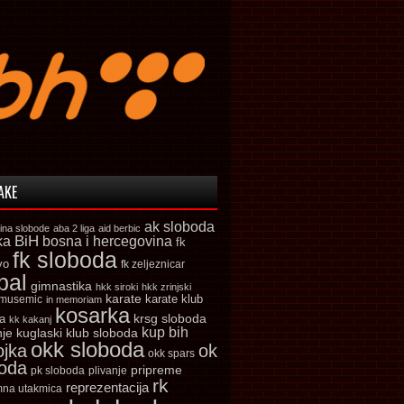
AKE
ak sloboda
ina slobode
aba 2 liga
aid berbic
ka
BiH
bosna i hercegovina
fk
fk sloboda
vo
fk zeljeznicar
bal
gimnastika
hkk siroki
hkk zrinjski
karate
karate klub
 musemic
in memoriam
kosarka
krsg sloboda
a
kk kakanj
kup bih
kuglaski klub sloboda
nje
okk sloboda
ojka
ok
okk spars
boda
pripreme
pk sloboda
plivanje
rk
reprezentacija
mna utakmica