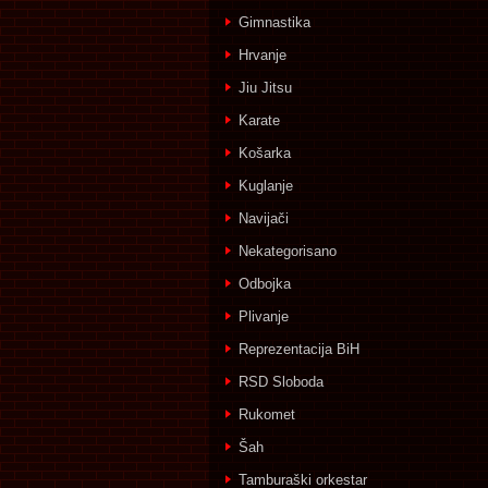
Gimnastika
Hrvanje
Jiu Jitsu
Karate
Košarka
Kuglanje
Navijači
Nekategorisano
Odbojka
Plivanje
Reprezentacija BiH
RSD Sloboda
Rukomet
Šah
Tamburaški orkestar