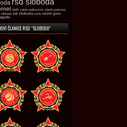
rsd sloboda
boda
omet
sah
sakib malkocevic
slavko petrovic
tsk sloboda
velimir gasic
k sloboda
tuzla
jagodic
OVI ČLANICE RSD “SLOBODA”