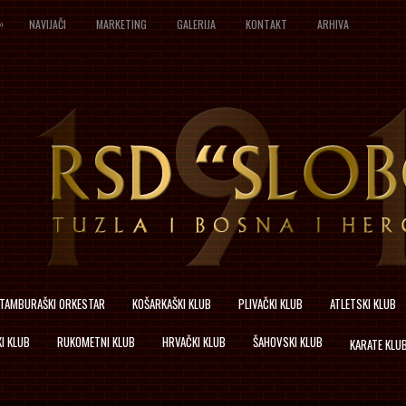
»
NAVIJAČI
MARKETING
GALERIJA
KONTAKT
ARHIVA
TAMBURAŠKI ORKESTAR
KOŠARKAŠKI KLUB
PLIVAČKI KLUB
ATLETSKI KLUB
I KLUB
RUKOMETNI KLUB
HRVAČKI KLUB
ŠAHOVSKI KLUB
KARATE KLU