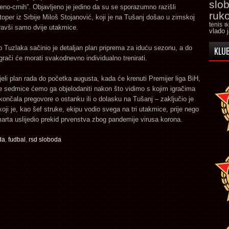
slo
eno-crnih”. Objavljeno je jedino da su se sporazumno razišli
ruk
toper iz Srbije Miloš Stojanović, koji je na Tušanj došao u zimskoj
tenis
t
ravši samo dvije utakmice.
vlado 
b Tuzlaka sačinio je detaljan plan priprema za iduću sezonu, a do
KLUB
igrači će morati svakodnevno individualno trenirati.
eli plan rada do početka augusta, kada će krenuti Premijer liga BiH,
će sedmice ćemo ga objelodaniti nakon što vidimo s kojim igračima
končala pregovore o ostanku ili o dolasku na Tušanj – zaključio je
oji je, kao šef struke, ekipu vodio svega na tri utakmice, prije nego
marta uslijedio prekid prvenstva zbog pandemije virusa korona.
da
,
fudbal
,
rsd sloboda