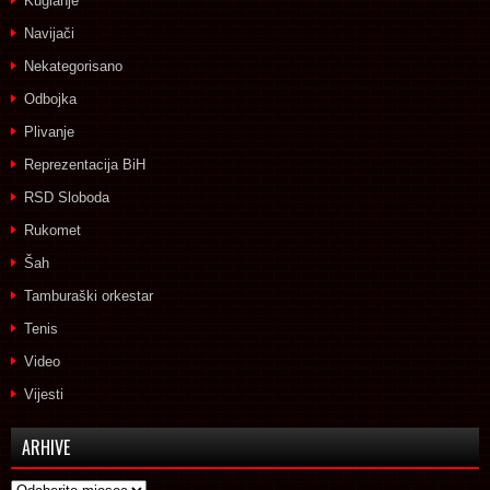
Kuglanje
Navijači
Nekategorisano
Odbojka
Plivanje
Reprezentacija BiH
RSD Sloboda
Rukomet
Šah
Tamburaški orkestar
Tenis
Video
Vijesti
ARHIVE
Arhive