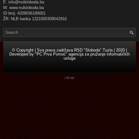
E: info@rsdsloboda.ba
W: www.rsdsloboda.ba
ID broj: 4209036190001
ŽR: NLB banka 1321000309542916
© Copyright | Sva prava zadržava RSD "Sloboda" Tuzla | 2020 |
Developed by
"PC Prva Pomoć" agencija za pružanje informatičkih
usluga
| Array