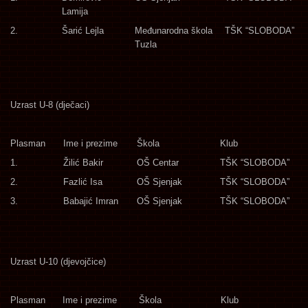
Lamija
2.
Šarić Lejla
Međunarodna škola
TŠK “SLOBODA”
Tuzla
Uzrast U-8 (dječaci)
Plasman
Ime i prezime
Škola
Klub
1.
Žilić Bakir
OŠ Centar
TŠK “SLOBODA”
2.
Fazlić Isa
OŠ Sjenjak
TŠK “SLOBODA”
3.
Babajić Imran
OŠ Sjenjak
TŠK “SLOBODA”
Uzrast U-10 (djevojčice)
Plasman
Ime i prezime
Škola
Klub