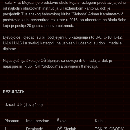
Tuzla Firat Meydan je predstavio školu koja s razlogom predstavlja jednu
od najboljih obrazovnih institucija u Tuzlanskom kantonu, dok je
presjednik Tuzlanskog šahovskog kluba “Sloboda“ Adnan Karahmetović
predstavio klub, prezentirao rezultate u 2016. sa akcentom na školu šaha
koja je poslije 20 godina ponovo pokrenuta.
Djevojčice i dječaci su bili podijeljeni u 5 kategorija i to U-8, U-10, U-12,
U-14 i U-16 i u svakoj kategoriji najuspješniji učesnici su dobili medalje i
diplome.
Najuspješnija škola je OŠ Sjenjak sa osvojenih 6 madalja, dok je
najuspješniji klub TŠK “Sloboda“ sa osvojenih 8 medalja.
REZULTATI:
Uzrast U-8 (djevojčice)
Plasman
Ime i prezime
Škola
Klub
1.
Demirović
OŠ Sjenjak
TŠK “SLOBODA”