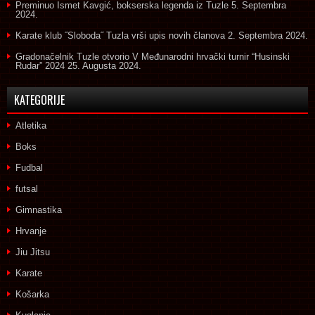
Preminuo Ismet Kavgić, bokserska legenda iz Tuzle
5. Septembra
2024.
Karate klub ˝Sloboda˝ Tuzla vrši upis novih članova
2. Septembra 2024.
Gradonačelnik Tuzle otvorio V Međunarodni hrvački turnir “Husinski
Rudar” 2024
25. Augusta 2024.
KATEGORIJE
Atletika
Boks
Fudbal
futsal
Gimnastika
Hrvanje
Jiu Jitsu
Karate
Košarka