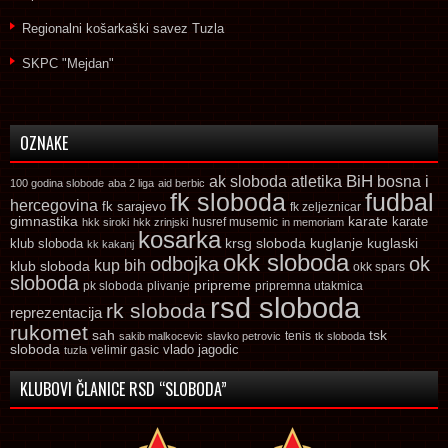
Regionalni košarkaški savez Tuzla
SKPC "Mejdan"
OZNAKE
ak sloboda
atletika
BiH
bosna i
100 godina slobode
aba 2 liga
aid berbic
fk sloboda
fudbal
hercegovina
fk sarajevo
fk zeljeznicar
gimnastika
karate
karate
husref musemic
hkk siroki
hkk zrinjski
in memoriam
kosarka
krsg sloboda
kuglaski
klub sloboda
kuglanje
kk kakanj
okk sloboda
odbojka
ok
kup bih
klub sloboda
okk spars
sloboda
pripreme
pk sloboda
plivanje
pripremna utakmica
rsd sloboda
rk sloboda
reprezentacija
rukomet
tsk
sah
sakib malkocevic
slavko petrovic
tenis
tk sloboda
sloboda
vlado jagodic
velimir gasic
tuzla
KLUBOVI ČLANICE RSD “SLOBODA”