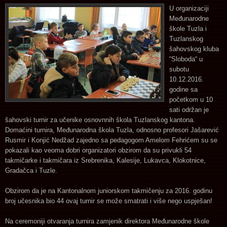
U organizaciji
Međunarodne
škole Tuzla i
Tuzlanskog
šahovskog kluba
“Sloboda“ u
subotu
10.12.2016.
godine sa
početkom u 10
sati održan je
šahovski turnir za učenike osnovnnih škola Tuzlanskog kantona.
Domaćini turnira, Međunarodna škola Tuzla, odnosno profesori Jašarević
Rusmir i Konjić Nedžad zajedno sa pedagogom Amelom Fehrićem su se
pokazali kao veoma dobri organizatori obzirom da su privukli 54
takmičarke i takmičara iz Srebrenika, Kalesije, Lukavca, Klokotnice,
Gradačca i Tuzle.
Obzirom da je na Kantonalnom juniorskom takmičenju za 2016. godinu
broj učesnika bio 44 ovaj turnir se može smatrati i više nego uspješan!
Na ceremoniji otvaranja turnira zamjenik direktora Međunarodne škole