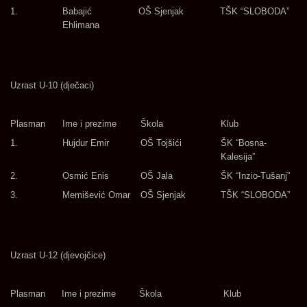
1.
Babajić
OŠ Sjenjak
TŠK “SLOBODA”
Ehlimana
Uzrast U-10 (dječaci)
Plasman
Ime i prezime
Škola
Klub
1.
Hujdur Emir
OŠ Tojšići
ŠK “Bosna-
Kalesija”
2.
Osmić Enis
OŠ Jala
ŠK “Inzio-Tušanj”
3.
Memišević Omar
OŠ Sjenjak
TŠK “SLOBODA”
Uzrast U-12 (djevojčice)
Plasman
Ime i prezime
Škola
Klub