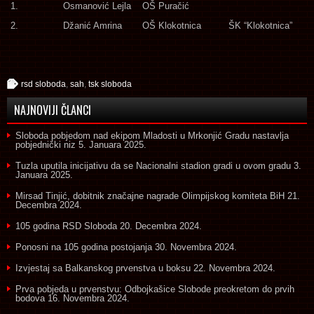
1.
Osmanović Lejla
OŠ Puračić
2.
Džanić Amrina
OŠ Klokotnica
ŠK “Klokotnica”
rsd sloboda
,
sah
,
tsk sloboda
NAJNOVIJI ČLANCI
Sloboda pobjedom nad ekipom Mladosti u Mrkonjić Gradu nastavlja
pobjednički niz
5. Januara 2025.
Tuzla uputila inicijativu da se Nacionalni stadion gradi u ovom gradu
3.
Januara 2025.
Mirsad Tinjić, dobitnik značajne nagrade Olimpijskog komiteta BiH
21.
Decembra 2024.
105 godina RSD Sloboda
20. Decembra 2024.
Ponosni na 105 godina postojanja
30. Novembra 2024.
Izvjestaj sa Balkanskog prvenstva u boksu
22. Novembra 2024.
Prva pobjeda u prvenstvu: Odbojkašice Slobode preokretom do prvih
bodova
16. Novembra 2024.