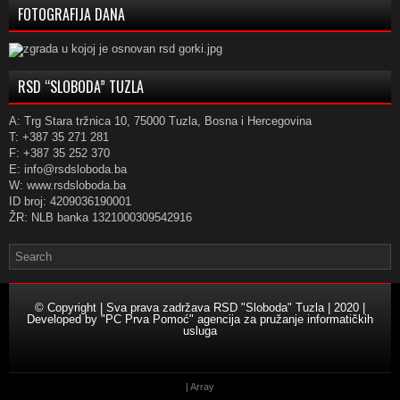
FOTOGRAFIJA DANA
RSD “SLOBODA” TUZLA
A: Trg Stara tržnica 10, 75000 Tuzla, Bosna i Hercegovina
T: +387 35 271 281
F: +387 35 252 370
E: info@rsdsloboda.ba
W: www.rsdsloboda.ba
ID broj: 4209036190001
ŽR: NLB banka 1321000309542916
© Copyright | Sva prava zadržava RSD "Sloboda" Tuzla | 2020 |
Developed by
"PC Prva Pomoć" agencija za pružanje informatičkih
usluga
| Array