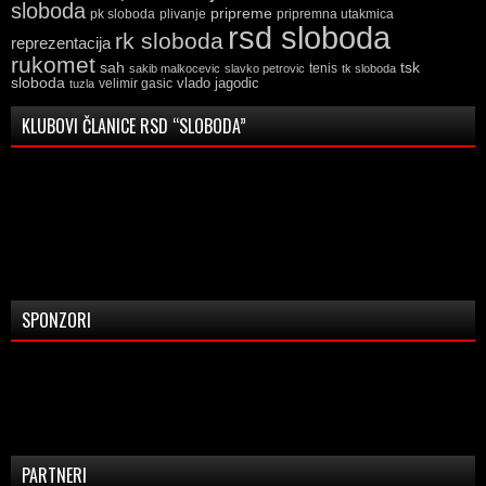
sloboda
pripreme
pk sloboda
plivanje
pripremna utakmica
rsd sloboda
rk sloboda
reprezentacija
rukomet
tsk
sah
sakib malkocevic
slavko petrovic
tenis
tk sloboda
sloboda
vlado jagodic
velimir gasic
tuzla
KLUBOVI ČLANICE RSD “SLOBODA”
SPONZORI
PARTNERI