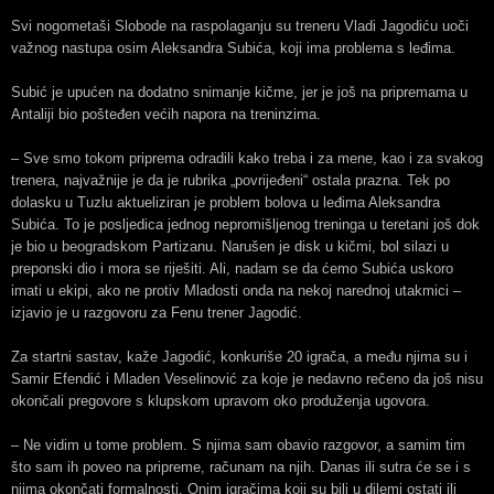
Svi nogometaši Slobode na raspolaganju su treneru Vladi Jagodiću uoči
važnog nastupa osim Aleksandra Subića, koji ima problema s leđima.
Subić je upućen na dodatno snimanje kičme, jer je još na pripremama u
Antaliji bio pošteđen većih napora na treninzima.
– Sve smo tokom priprema odradili kako treba i za mene, kao i za svakog
trenera, najvažnije je da je rubrika „povrijeđeni“ ostala prazna. Tek po
dolasku u Tuzlu aktueliziran je problem bolova u leđima Aleksandra
Subića. To je posljedica jednog nepromišljenog treninga u teretani još dok
je bio u beogradskom Partizanu. Narušen je disk u kičmi, bol silazi u
preponski dio i mora se riješiti. Ali, nadam se da ćemo Subića uskoro
imati u ekipi, ako ne protiv Mladosti onda na nekoj narednoj utakmici –
izjavio je u razgovoru za Fenu trener Jagodić.
Za startni sastav, kaže Jagodić, konkuriše 20 igrača, a među njima su i
Samir Efendić i Mladen Veselinović za koje je nedavno rečeno da još nisu
okončali pregovore s klupskom upravom oko produženja ugovora.
– Ne vidim u tome problem. S njima sam obavio razgovor, a samim tim
što sam ih poveo na pripreme, računam na njih. Danas ili sutra će se i s
njima okončati formalnosti. Onim igračima koji su bili u dilemi ostati ili