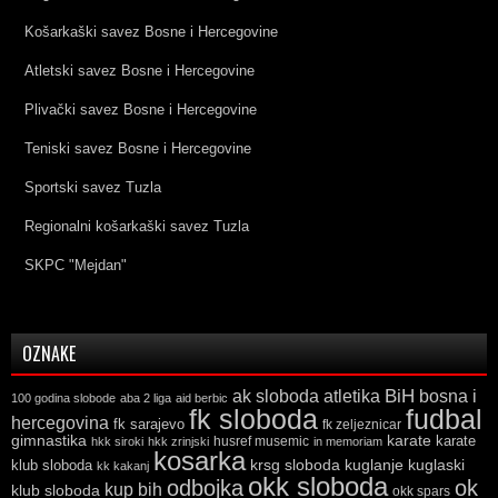
Košarkaški savez Bosne i Hercegovine
Atletski savez Bosne i Hercegovine
Plivački savez Bosne i Hercegovine
Teniski savez Bosne i Hercegovine
Sportski savez Tuzla
Regionalni košarkaški savez Tuzla
SKPC "Mejdan"
OZNAKE
ak sloboda
atletika
BiH
bosna i
100 godina slobode
aba 2 liga
aid berbic
fk sloboda
fudbal
hercegovina
fk sarajevo
fk zeljeznicar
gimnastika
karate
karate
husref musemic
hkk siroki
hkk zrinjski
in memoriam
kosarka
krsg sloboda
kuglaski
klub sloboda
kuglanje
kk kakanj
okk sloboda
odbojka
ok
kup bih
klub sloboda
okk spars