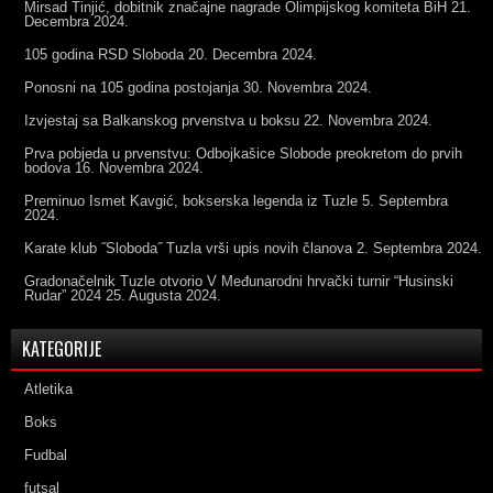
Mirsad Tinjić, dobitnik značajne nagrade Olimpijskog komiteta BiH
21.
Decembra 2024.
105 godina RSD Sloboda
20. Decembra 2024.
Ponosni na 105 godina postojanja
30. Novembra 2024.
Izvjestaj sa Balkanskog prvenstva u boksu
22. Novembra 2024.
Prva pobjeda u prvenstvu: Odbojkašice Slobode preokretom do prvih
bodova
16. Novembra 2024.
Preminuo Ismet Kavgić, bokserska legenda iz Tuzle
5. Septembra
2024.
Karate klub ˝Sloboda˝ Tuzla vrši upis novih članova
2. Septembra 2024.
Gradonačelnik Tuzle otvorio V Međunarodni hrvački turnir “Husinski
Rudar” 2024
25. Augusta 2024.
KATEGORIJE
Atletika
Boks
Fudbal
futsal