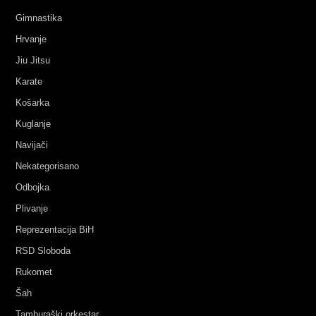
Gimnastika
Hrvanje
Jiu Jitsu
Karate
Košarka
Kuglanje
Navijači
Nekategorisano
Odbojka
Plivanje
Reprezentacija BiH
RSD Sloboda
Rukomet
Šah
Tamburaški orkestar