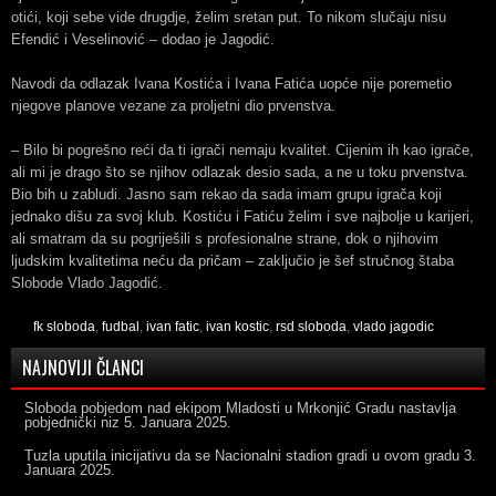
otići, koji sebe vide drugdje, želim sretan put. To nikom slučaju nisu
Efendić i Veselinović – dodao je Jagodić.
Navodi da odlazak Ivana Kostića i Ivana Fatića uopće nije poremetio
njegove planove vezane za proljetni dio prvenstva.
– Bilo bi pogrešno reći da ti igrači nemaju kvalitet. Cijenim ih kao igrače,
ali mi je drago što se njihov odlazak desio sada, a ne u toku prvenstva.
Bio bih u zabludi. Jasno sam rekao da sada imam grupu igrača koji
jednako dišu za svoj klub. Kostiću i Fatiću želim i sve najbolje u karijeri,
ali smatram da su pogriješili s profesionalne strane, dok o njihovim
ljudskim kvalitetima neću da pričam – zaključio je šef stručnog štaba
Slobode Vlado Jagodić.
fk sloboda
,
fudbal
,
ivan fatic
,
ivan kostic
,
rsd sloboda
,
vlado jagodic
NAJNOVIJI ČLANCI
Sloboda pobjedom nad ekipom Mladosti u Mrkonjić Gradu nastavlja
pobjednički niz
5. Januara 2025.
Tuzla uputila inicijativu da se Nacionalni stadion gradi u ovom gradu
3.
Januara 2025.