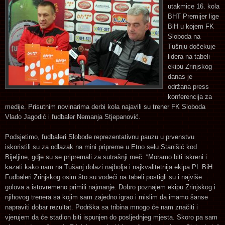
utakmice 16. kola
BHT Premijer lige
BiH u kojem FK
Sloboda na
Tušnju dočekuje
lidera na tabeli
ekipu Zrinjskog
danas je
održana press
konferencija za
medije. Prisutnim novinarima derbi kola najavili su trener FK Sloboda
Vlado Jagodić i fudbaler Nemanja Stjepanović.
Podsjetimo, fudbaleri Slobode reprezentativnu pauzu u prvenstvu
iskoristili su za odlazak na mini pripreme u Etno selu Stanišić kod
Bijeljine, gdje su se pripremali za sutrašnji meč. “Moramo biti iskreni i
kazati kako nam na Tušanj dolazi najbolja i najkvalitetnija ekipa PL BiH.
Fudbaleri Zrinjskog osim što su vodeći na tabeli postigli su i najviše
golova a istovremeno primili najmanje. Dobro poznajem ekipu Zrinjskog i
njihovog trenera sa kojim sam zajedno igrao i mislim da imamo šanse
napraviti dobar rezultat. Podrška sa tribina mnogo će nam značiti i
vjerujem da će stadion biti ispunjen do posljednjeg mjesta. Skoro pa sam