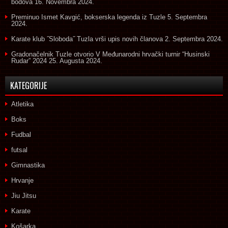
bodova
16. Novembra 2024.
Preminuo Ismet Kavgić, bokserska legenda iz Tuzle
5. Septembra
2024.
Karate klub ˝Sloboda˝ Tuzla vrši upis novih članova
2. Septembra 2024.
Gradonačelnik Tuzle otvorio V Međunarodni hrvački turnir “Husinski
Rudar” 2024
25. Augusta 2024.
KATEGORIJE
Atletika
Boks
Fudbal
futsal
Gimnastika
Hrvanje
Jiu Jitsu
Karate
Košarka