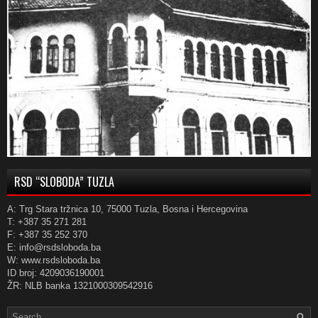
RSD “SLOBODA” TUZLA
A: Trg Stara tržnica 10, 75000 Tuzla, Bosna i Hercegovina
T: +387 35 271 281
F: +387 35 252 370
E: info@rsdsloboda.ba
W: www.rsdsloboda.ba
ID broj: 4209036190001
ŽR: NLB banka 1321000309542916