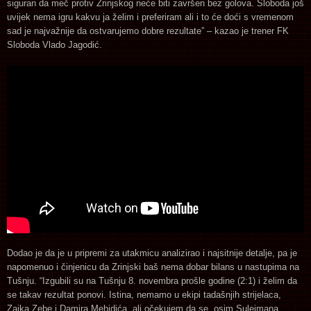
siguran da meč protiv Zrinjskog neće biti završen bez golova. Sloboda još
uvijek nema igru kakvu ja želim i preferiram ali i to će doći s vremenom
sad je najvažnije da ostvarujemo dobre rezultate” – kazao je trener FK
Sloboda Vlado Jagodić.
Dodao je da je u pripremi za utakmicu analizirao i najsitnije detalje, pa je
napomenuo i činjenicu da Zrinjski baš nema dobar bilans u nastupima na
Tušnju. “Izgubili su na Tušnju 8. novembra prošle godine (2:1) i želim da
se takav rezultat ponovi. Istina, nemamo u ekipi tadašnjih strijelaca,
Zajka Zebe i Damira Mehidića, ali očekujem da se, osim Sulejmana