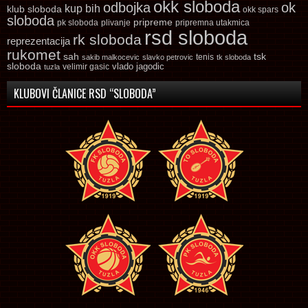
okk sloboda
odbojka
ok
kup bih
klub sloboda
okk spars
sloboda
pripreme
pk sloboda
plivanje
pripremna utakmica
rsd sloboda
rk sloboda
reprezentacija
rukomet
tsk
sah
sakib malkocevic
slavko petrovic
tenis
tk sloboda
sloboda
vlado jagodic
velimir gasic
tuzla
KLUBOVI ČLANICE RSD “SLOBODA”