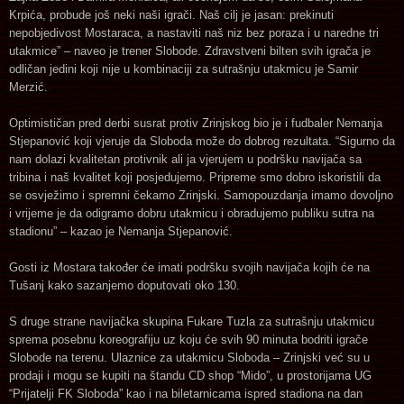
Krpića, probude još neki naši igrači. Naš cilj je jasan: prekinuti
nepobjedivost Mostaraca, a nastaviti naš niz bez poraza i u naredne tri
utakmice” – naveo je trener Slobode. Zdravstveni bilten svih igrača je
odličan jedini koji nije u kombinaciji za sutrašnju utakmicu je Samir
Merzić.
Optimističan pred derbi susrat protiv Zrinjskog bio je i fudbaler Nemanja
Stjepanović koji vjeruje da Sloboda može do dobrog rezultata. “Sigurno da
nam dolazi kvalitetan protivnik ali ja vjerujem u podršku navijača sa
tribina i naš kvalitet koji posjedujemo. Pripreme smo dobro iskoristili da
se osvježimo i spremni čekamo Zrinjski. Samopouzdanja imamo dovoljno
i vrijeme je da odigramo dobru utakmicu i obradujemo publiku sutra na
stadionu” – kazao je Nemanja Stjepanović.
Gosti iz Mostara također će imati podršku svojih navijača kojih će na
Tušanj kako sazanjemo doputovati oko 130.
S druge strane navijačka skupina Fukare Tuzla za sutrašnju utakmicu
sprema posebnu koreografiju uz koju će svih 90 minuta bodriti igrače
Slobode na terenu. Ulaznice za utakmicu Sloboda – Zrinjski već su u
prodaji i mogu se kupiti na štandu CD shop “Mido”, u prostorijama UG
“Prijatelji FK Sloboda” kao i na biletarnicama ispred stadiona na dan