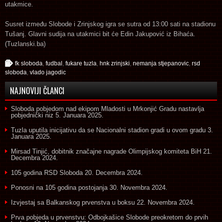
utakmice.
Susret između Slobode i Zrinjskog igra se sutra od 13:00 sati na stadionu
Tušanj. Glavni sudija na utakmici bit će Edin Jakupović iz Bihaća.
(Tuzlanski.ba)
fk sloboda
,
fudbal
,
fukare tuzla
,
hnk zrinjski
,
nemanja stjepanovic
,
rsd
sloboda
,
vlado jagodic
NAJNOVIJI ČLANCI
Sloboda pobjedom nad ekipom Mladosti u Mrkonjić Gradu nastavlja
pobjednički niz
5. Januara 2025.
Tuzla uputila inicijativu da se Nacionalni stadion gradi u ovom gradu
3.
Januara 2025.
Mirsad Tinjić, dobitnik značajne nagrade Olimpijskog komiteta BiH
21.
Decembra 2024.
105 godina RSD Sloboda
20. Decembra 2024.
Ponosni na 105 godina postojanja
30. Novembra 2024.
Izvjestaj sa Balkanskog prvenstva u boksu
22. Novembra 2024.
Prva pobjeda u prvenstvu: Odbojkašice Slobode preokretom do prvih