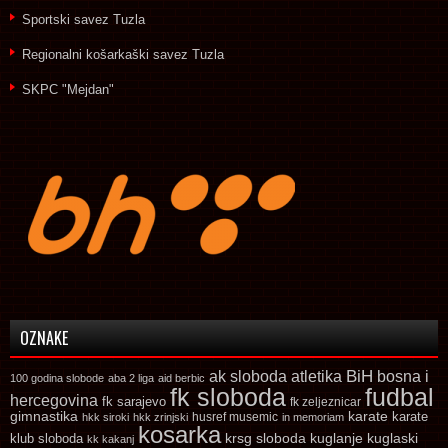
Sportski savez Tuzla
Regionalni košarkaški savez Tuzla
SKPC "Mejdan"
OZNAKE
ak sloboda
atletika
BiH
bosna i
100 godina slobode
aba 2 liga
aid berbic
fk sloboda
fudbal
hercegovina
fk sarajevo
fk zeljeznicar
gimnastika
karate
karate
husref musemic
hkk siroki
hkk zrinjski
in memoriam
kosarka
krsg sloboda
kuglaski
klub sloboda
kuglanje
kk kakanj