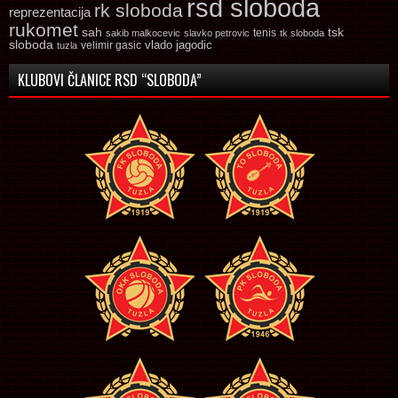
rsd sloboda
rk sloboda
reprezentacija
rukomet
tsk
sah
sakib malkocevic
slavko petrovic
tenis
tk sloboda
sloboda
vlado jagodic
velimir gasic
tuzla
KLUBOVI ČLANICE RSD “SLOBODA”