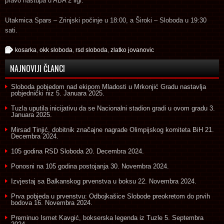
pravo nastupa u ABA 2 ligi.
Utakmica Spars – Zrinjski počinje u 18:00, a Široki – Sloboda u 19:30
sati.
kosarka
,
okk sloboda
,
rsd sloboda
,
zlatko jovanovic
NAJNOVIJI ČLANCI
Sloboda pobjedom nad ekipom Mladosti u Mrkonjić Gradu nastavlja
pobjednički niz
5. Januara 2025.
Tuzla uputila inicijativu da se Nacionalni stadion gradi u ovom gradu
3.
Januara 2025.
Mirsad Tinjić, dobitnik značajne nagrade Olimpijskog komiteta BiH
21.
Decembra 2024.
105 godina RSD Sloboda
20. Decembra 2024.
Ponosni na 105 godina postojanja
30. Novembra 2024.
Izvjestaj sa Balkanskog prvenstva u boksu
22. Novembra 2024.
Prva pobjeda u prvenstvu: Odbojkašice Slobode preokretom do prvih
bodova
16. Novembra 2024.
Preminuo Ismet Kavgić, bokserska legenda iz Tuzle
5. Septembra