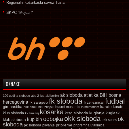
Regionalni košarkaški savez Tuzla
SKPC "Mejdan"
OZNAKE
ak sloboda
atletika
BiH
bosna i
100 godina slobode
aba 2 liga
aid berbic
fk sloboda
fudbal
hercegovina
fk sarajevo
fk zeljeznicar
gimnastika
karate
karate
husref musemic
hkk siroki
hkk zrinjski
in memoriam
kosarka
krsg sloboda
kuglaski
klub sloboda
kuglanje
kk kakanj
okk sloboda
odbojka
ok
kup bih
klub sloboda
okk spars
sloboda
pripreme
pk sloboda
plivanje
pripremna utakmica