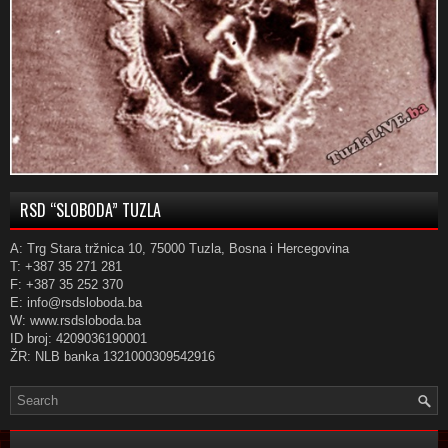
RSD “SLOBODA” TUZLA
A: Trg Stara tržnica 10, 75000 Tuzla, Bosna i Hercegovina
T: +387 35 271 281
F: +387 35 252 370
E: info@rsdsloboda.ba
W: www.rsdsloboda.ba
ID broj: 4209036190001
ŽR: NLB banka 1321000309542916