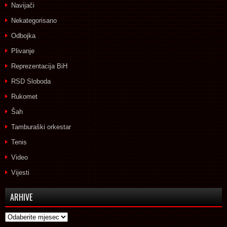
Navijači
Nekategorisano
Odbojka
Plivanje
Reprezentacija BiH
RSD Sloboda
Rukomet
Šah
Tamburaški orkestar
Tenis
Video
Vijesti
ARHIVE
Arhive