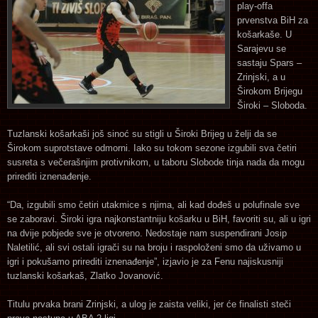
play-offa
prvenstva BiH za
košarkaše. U
Sarajevu se
sastaju Spars –
Zrinjski, a u
Širokom Brijegu
Široki – Sloboda.
Tuzlanski košarkaši još sinoć su stigli u Široki Brijeg u želji da se
Širokom suprotstave odmorni. Iako su tokom sezone izgubili sva četiri
susreta s večerašnjim protivnikom, u taboru Slobode tinja nada da mogu
prirediti iznenađenje.
“Da, izgubili smo četiri utakmice s njima, ali kad dođeš u polufinale sve
se zaboravi. Široki igra najkonstantniju košarku u BiH, favoriti su, ali u igri
na dvije pobjede sve je otvoreno. Nedostaje nam suspendirani Josip
Naletilić, ali svi ostali igrači su na broju i raspoloženi smo da uživamo u
igri i pokušamo prirediti iznenađenje”, izjavio je za Fenu najiskusniji
tuzlanski košarkaš, Zlatko Jovanović.
Titulu prvaka brani Zrinjski, a ulog je zaista veliki, jer će finalisti steči