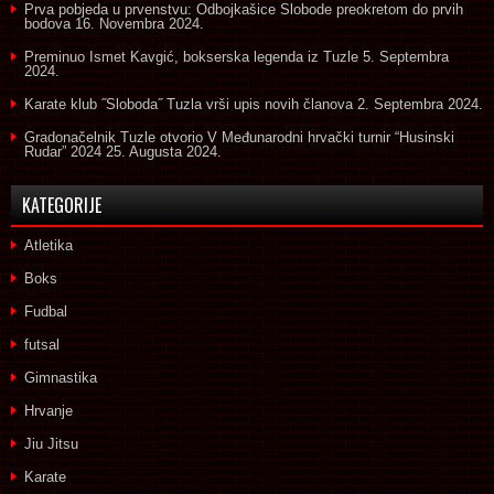
Prva pobjeda u prvenstvu: Odbojkašice Slobode preokretom do prvih
bodova
16. Novembra 2024.
Preminuo Ismet Kavgić, bokserska legenda iz Tuzle
5. Septembra
2024.
Karate klub ˝Sloboda˝ Tuzla vrši upis novih članova
2. Septembra 2024.
Gradonačelnik Tuzle otvorio V Međunarodni hrvački turnir “Husinski
Rudar” 2024
25. Augusta 2024.
KATEGORIJE
Atletika
Boks
Fudbal
futsal
Gimnastika
Hrvanje
Jiu Jitsu
Karate