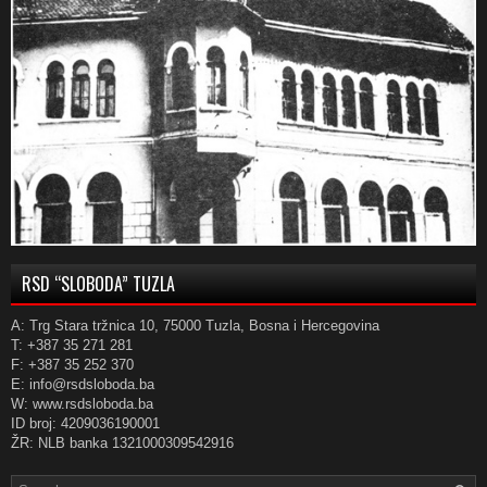
RSD “SLOBODA” TUZLA
A: Trg Stara tržnica 10, 75000 Tuzla, Bosna i Hercegovina
T: +387 35 271 281
F: +387 35 252 370
E: info@rsdsloboda.ba
W: www.rsdsloboda.ba
ID broj: 4209036190001
ŽR: NLB banka 1321000309542916