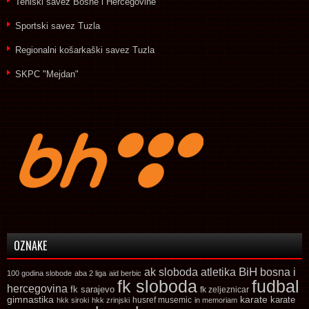
Teniski savez Bosne i Hercegovine
Sportski savez Tuzla
Regionalni košarkaški savez Tuzla
SKPC "Mejdan"
OZNAKE
ak sloboda
atletika
BiH
bosna i
100 godina slobode
aba 2 liga
aid berbic
fk sloboda
fudbal
hercegovina
fk sarajevo
fk zeljeznicar
gimnastika
karate
karate
husref musemic
hkk siroki
hkk zrinjski
in memoriam