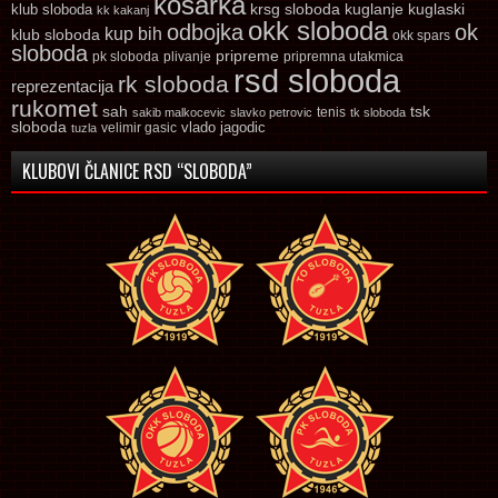
kosarka
krsg sloboda
kuglaski
klub sloboda
kuglanje
kk kakanj
okk sloboda
odbojka
ok
kup bih
klub sloboda
okk spars
sloboda
pripreme
pk sloboda
plivanje
pripremna utakmica
rsd sloboda
rk sloboda
reprezentacija
rukomet
tsk
sah
sakib malkocevic
slavko petrovic
tenis
tk sloboda
sloboda
vlado jagodic
velimir gasic
tuzla
KLUBOVI ČLANICE RSD “SLOBODA”