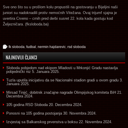
Sve ono što su u prošlom kolu propustili na gostovanju u Bijeljini naši
juniori su nadoknadili protiv nemoćnih Vitežana. Ovaj trijumf sjajna je
uvertira Crveno – crnih pred derbi susret 22. kola kada gostuju kod
Željezničara. (fksloboda.ba)
fk sloboda
,
fudbal
,
nermin hajdarevic
,
rsd sloboda
NAJNOVIJI ČLANCI
Sloboda pobjedom nad ekipom Mladosti u Mrkonjić Gradu nastavlja
pobjednički niz
5. Januara 2025.
Tuzla uputila inicijativu da se Nacionalni stadion gradi u ovom gradu
3.
Januara 2025.
Mirsad Tinjić, dobitnik značajne nagrade Olimpijskog komiteta BiH
21.
Decembra 2024.
105 godina RSD Sloboda
20. Decembra 2024.
Ponosni na 105 godina postojanja
30. Novembra 2024.
Izvjestaj sa Balkanskog prvenstva u boksu
22. Novembra 2024.