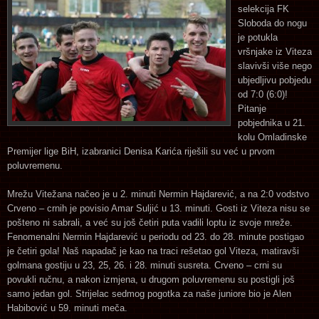
selekcija FK
Sloboda do nogu
je potukla
vršnjake iz Viteza
slavivši više nego
ubjedljivu pobjedu
od 7:0 (6:0)!
Pitanje
pobjednika u 21.
kolu Omladinske
Premijer lige BiH, izabranici Denisa Karića riješili su već u prvom
poluvremenu.
Mrežu Vitežana načeo je u 2. minuti Nermin Hajdarević, a na 2:0 vodstvo
Crveno – crnih je povisio Amar Suljić u 13. minuti. Gosti iz Viteza nisu se
pošteno ni sabrali, a već su još četiri puta vadili loptu iz svoje mreže.
Fenomenalni Nermin Hajdarević u periodu od 23. do 28. minute postigao
je četiri gola! Naš napadač je kao na traci rešetao gol Viteza, matiravši
golmana gostiju u 23, 25, 26. i 28. minuti susreta. Crveno – crni su
povukli ručnu, a nakon izmjena, u drugom poluvremenu su postigli još
samo jedan gol. Strijelac sedmog pogotka za naše juniore bio je Alen
Habibović u 59. minuti meča.