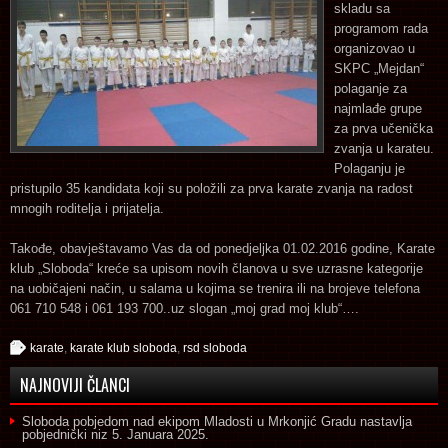
skladu sa
programom rada
organizovao u
SKPC „Mejdan“
polaganje za
najmlađe grupe
za prva učenička
zvanja u karateu.
Polaganju je
pristupilo 35 kandidata koji su položili za prva karate zvanja na radost
mnogih roditelja i prijatelja.
Takođe, obavještavamo Vas da od ponedjeljka 01.02.2016 godine, Karate
klub „Sloboda“ kreće sa upisom novih članova u sve uzrasne kategorije
na uobičajeni način, u salama u kojima se trenira ili na brojeve telefona
061 710 548 i 061 193 700..uz slogan „moj grad moj klub“….
karate
,
karate klub sloboda
,
rsd sloboda
NAJNOVIJI ČLANCI
Sloboda pobjedom nad ekipom Mladosti u Mrkonjić Gradu nastavlja
pobjednički niz
5. Januara 2025.