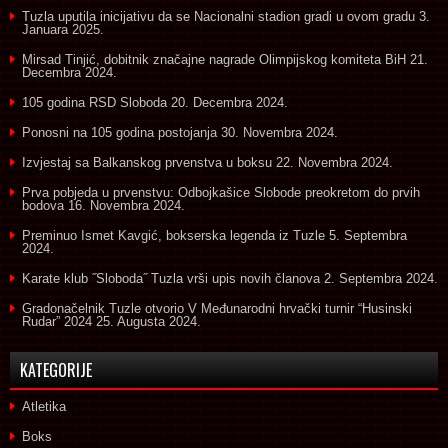
Tuzla uputila inicijativu da se Nacionalni stadion gradi u ovom gradu
3.
Januara 2025.
Mirsad Tinjić, dobitnik značajne nagrade Olimpijskog komiteta BiH
21.
Decembra 2024.
105 godina RSD Sloboda
20. Decembra 2024.
Ponosni na 105 godina postojanja
30. Novembra 2024.
Izvjestaj sa Balkanskog prvenstva u boksu
22. Novembra 2024.
Prva pobjeda u prvenstvu: Odbojkašice Slobode preokretom do prvih
bodova
16. Novembra 2024.
Preminuo Ismet Kavgić, bokserska legenda iz Tuzle
5. Septembra
2024.
Karate klub ˝Sloboda˝ Tuzla vrši upis novih članova
2. Septembra 2024.
Gradonačelnik Tuzle otvorio V Međunarodni hrvački turnir “Husinski
Rudar” 2024
25. Augusta 2024.
KATEGORIJE
Atletika
Boks