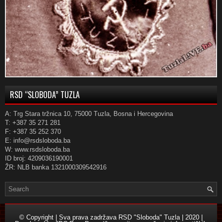
RSD “SLOBODA” TUZLA
A: Trg Stara tržnica 10, 75000 Tuzla, Bosna i Hercegovina
T: +387 35 271 281
F: +387 35 252 370
E: info@rsdsloboda.ba
W: www.rsdsloboda.ba
ID broj: 4209036190001
ŽR: NLB banka 1321000309542916
© Copyright | Sva prava zadržava RSD "Sloboda" Tuzla | 2020 |