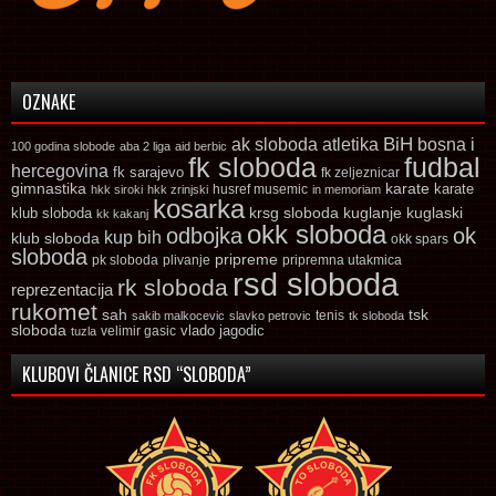
OZNAKE
ak sloboda
atletika
BiH
bosna i
100 godina slobode
aba 2 liga
aid berbic
fk sloboda
fudbal
hercegovina
fk sarajevo
fk zeljeznicar
gimnastika
karate
karate
husref musemic
hkk siroki
hkk zrinjski
in memoriam
kosarka
krsg sloboda
kuglaski
klub sloboda
kuglanje
kk kakanj
okk sloboda
odbojka
ok
kup bih
klub sloboda
okk spars
sloboda
pripreme
pk sloboda
plivanje
pripremna utakmica
rsd sloboda
rk sloboda
reprezentacija
rukomet
tsk
sah
sakib malkocevic
slavko petrovic
tenis
tk sloboda
sloboda
vlado jagodic
velimir gasic
tuzla
KLUBOVI ČLANICE RSD “SLOBODA”