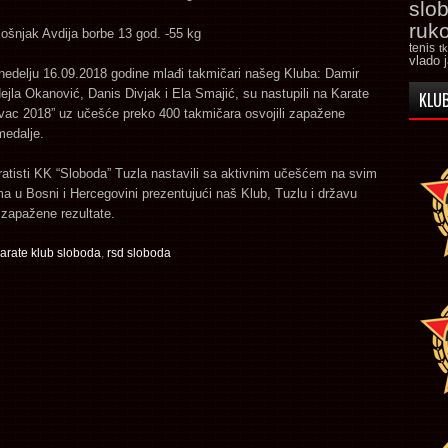
slo
ruk
ošnjak Avdija borbe 13 god. -55 kg
tenis
t
vlado 
nedelju 16.09.2018 godine mlađi takmičari našeg Kluba: Damir
ejla Okanović, Danis Divjak i Ela Smajić, su nastupili na Karate
KLUB
vac 2018” uz učešće preko 400 takmičara osvojili zapažene
medalje.
atisti KK “Sloboda” Tuzla nastavili sa aktivnim učešćem na svim
a u Bosni i Hercegovini prezentujući naš Klub, Tuzlu i državu
 zapažene rezultate.
arate klub sloboda
,
rsd sloboda