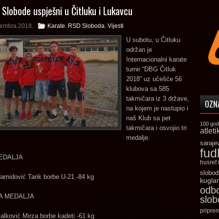
 Slobode uspješni u Čitluku i Lukavcu
tembra 2018.
Karate
,
RSD Sloboda
,
Vijesti
U subotu, u Čitluku
održan je
Internacionalni karate
turnir “DBG Čitluk
2018” uz učešće 56
klubova sa 585
takmičara iz 3 države,
OZN
na kojem je nastupio i
naš Klub sa pet
100 god
takmičara i osvojio tri
atleti
medalje.
saraje
fud
EDALJA
husref
slobod
amidović Tarik borbe U-21 -84 kg
kugla
odb
A MEDALJA
slo
pripre
alković Mirza borbe kadeti -61 kg