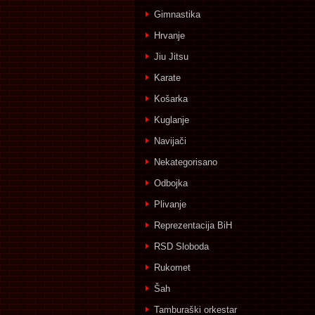
Gimnastika
Hrvanje
Jiu Jitsu
Karate
Košarka
Kuglanje
Navijači
Nekategorisano
Odbojka
Plivanje
Reprezentacija BiH
RSD Sloboda
Rukomet
Šah
Tamburaški orkestar