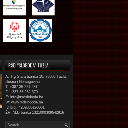
RSD “SLOBODA” TUZLA
A: Trg Stara tržnica 10, 75000 Tuzla,
Bosna i Hercegovina
T: +387 35 271 281
F: +387 35 252 370
E: info@rsdsloboda.ba
W: www.rsdsloboda.ba
ID broj: 4209036190001
ŽR: NLB banka 1321000309542916