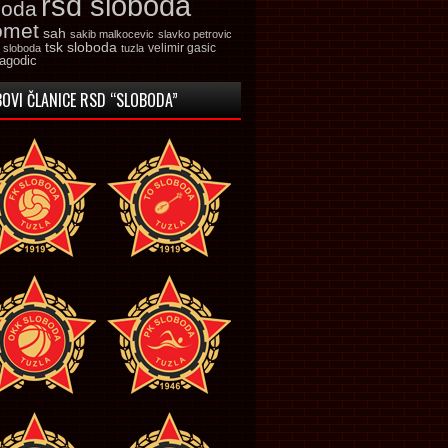
rsd sloboda
boda
omet
sah
sakib malkocevic
slavko petrovic
tsk sloboda
velimir gasic
k sloboda
tuzla
jagodic
OVI ČLANICE RSD “SLOBODA”