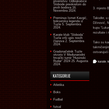
prvenstvu: Odbojkašice
Slobode preokretom do
prvih bodova
16.
3. mjesto B
Novembra 2024.
Preminuo Ismet Kavgić,
Također, u 
bokserska legenda iz
Džinović, N
Tuzle
5. Septembra
2024.
kupu “Luka
rezultate i 
Karate klub ˝Sloboda˝
Tuzla vrši upis novih
članova
2. Septembra
Tako su kar
2024.
takmičenjim
Gradonačelnik Tuzle
ostvarujući
otvorio V Međunarodni
hrvački turnir “Husinski
Rudar” 2024
25. Augusta
karate
,
k
2024.
KATEGORIJE
Atletika
Boks
Fudbal
futsal