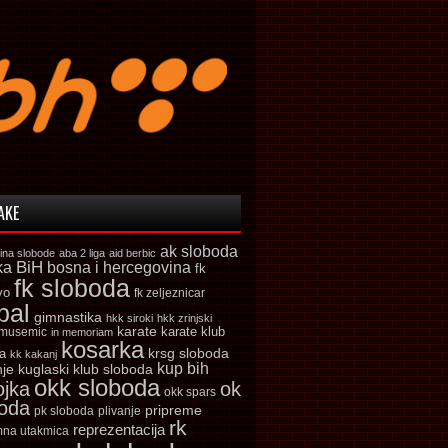
AKE
ak sloboda
ina slobode
aba 2 liga
aid berbic
ka
BiH
bosna i hercegovina
fk
fk sloboda
vo
fk zeljeznicar
bal
gimnastika
hkk siroki
hkk zrinjski
karate
karate klub
 musemic
in memoriam
kosarka
krsg sloboda
a
kk kakanj
kup bih
kuglaski klub sloboda
nje
okk sloboda
ojka
ok
okk spars
boda
pripreme
pk sloboda
plivanje
rk
reprezentacija
mna utakmica