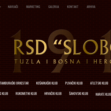
»
NAVIJAČI
MARKETING
GALERIJA
KONTAKT
ARHIVA
TAMBURAŠKI ORKESTAR
KOŠARKAŠKI KLUB
PLIVAČKI KLUB
ATLETSKI KLUB
I KLUB
RUKOMETNI KLUB
HRVAČKI KLUB
ŠAHOVSKI KLUB
KARATE KLU