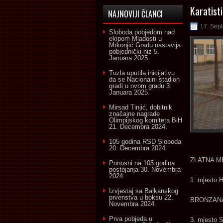
Karatisti
NAJNOVIJI ČLANCI
17. Sep
Sloboda pobjedom nad
ekipom Mladosti u
Mrkonjić Gradu nastavlja
pobjednički niz
5.
Januara 2025.
Tuzla uputila inicijativu
da se Nacionalni stadion
gradi u ovom gradu
3.
Januara 2025.
Mirsad Tinjić, dobitnik
značajne nagrade
Olimpijskog komiteta BiH
21. Decembra 2024.
105 godina RSD Sloboda
20. Decembra 2024.
ZLATNA M
Ponosni na 105 godina
postojanja
30. Novembra
2024.
1. mjesto H
Izvjestaj sa Balkanskog
prvenstva u boksu
22.
BRONZAN
Novembra 2024.
Prva pobjeda u
3. mjesto S