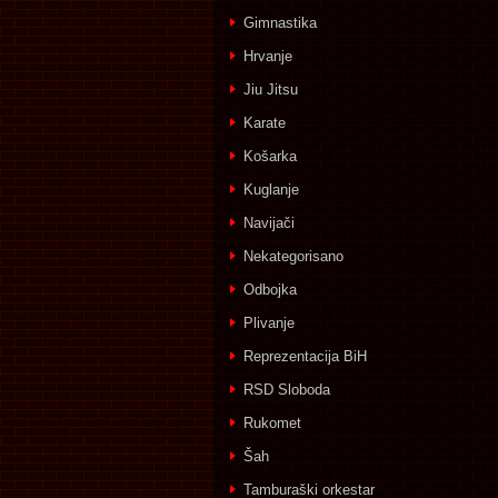
Gimnastika
Hrvanje
Jiu Jitsu
Karate
Košarka
Kuglanje
Navijači
Nekategorisano
Odbojka
Plivanje
Reprezentacija BiH
RSD Sloboda
Rukomet
Šah
Tamburaški orkestar