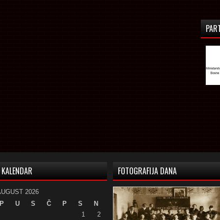
PAR
KALENDAR
FOTOGRAFIJA DANA
AUGUST 2026
P
U
S
Č
P
S
N
1
2