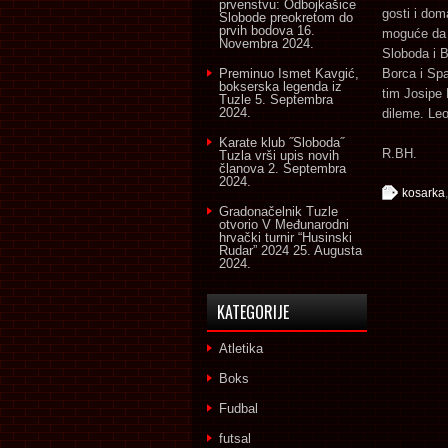
prvenstvu: Odbojkašice
gosti i dom
Slobode preokretom do
prvih bodova
16.
moguće da 
Novembra 2024.
Sloboda i B
Preminuo Ismet Kavgić,
Borca i Spa
bokserska legenda iz
tim Josipe
Tuzle
5. Septembra
2024.
dileme. Leo
Karate klub ˝Sloboda˝
R.BH.
Tuzla vrši upis novih
članova
2. Septembra
2024.
kosarka
Gradonačelnik Tuzle
otvorio V Međunarodni
hrvački turnir “Husinski
Rudar” 2024
25. Augusta
2024.
KATEGORIJE
Atletika
Boks
Fudbal
futsal