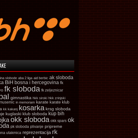
AKE
ak sloboda
ina slobode
aba 2 liga
aid berbic
ka
BiH
bosna i hercegovina
fk
fk sloboda
vo
fk zeljeznicar
bal
gimnastika
hkk siroki
hkk zrinjski
karate
karate klub
 musemic
in memoriam
kosarka
krsg sloboda
a
kk kakanj
kup bih
kuglaski klub sloboda
nje
okk sloboda
ojka
ok
okk spars
boda
pripreme
pk sloboda
plivanje
rk
reprezentacija
mna utakmica