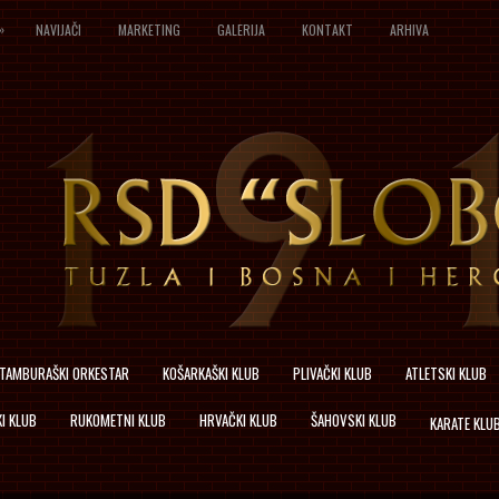
»
NAVIJAČI
MARKETING
GALERIJA
KONTAKT
ARHIVA
TAMBURAŠKI ORKESTAR
KOŠARKAŠKI KLUB
PLIVAČKI KLUB
ATLETSKI KLUB
I KLUB
RUKOMETNI KLUB
HRVAČKI KLUB
ŠAHOVSKI KLUB
KARATE KLU