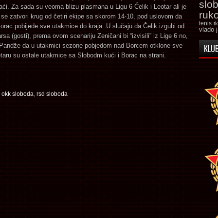
slo
aći. Za sada su veoma blizu plasmana u Ligu 6 Čelik i Leotar ali je
ruk
se zatvori krug od četiri ekipe sa skorom 14-10, pod uslovom da
tenis
t
orac pobijede sve utakmice do kraja. U slučaju da Čelik izgubi od
vlado 
rsa (gosti), prema ovom scenariju Zeničani bi “izvisili” iz Lige 6 no,
 Pandže da u utakmici sezone pobjedom nad Borcem otklone sve
KLUB
taru su ostale utakmice sa Slobodm kući i Borac na strani.
,
okk sloboda
,
rsd sloboda