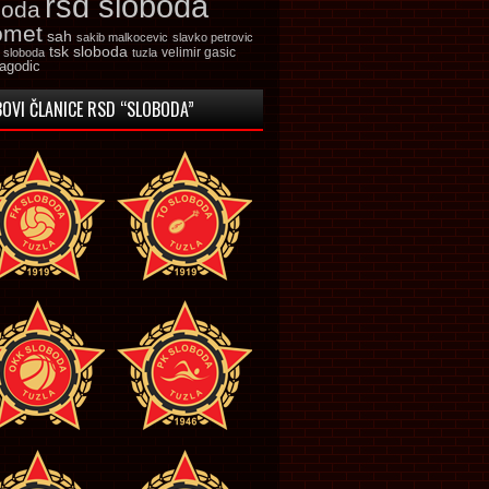
rsd sloboda
boda
omet
sah
sakib malkocevic
slavko petrovic
tsk sloboda
velimir gasic
k sloboda
tuzla
jagodic
OVI ČLANICE RSD “SLOBODA”