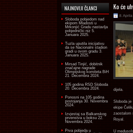
Ko će uh
NAJNOVIJI ČLANCI
8. April
Sloboda pobjedom nad
ekipom Mladosti u
Mrkonjić Gradu nastavlja
pobjednički niz
5.
Januara 2025.
Tuzla uputila inicijativu
da se Nacionalni stadion
gradi u ovom gradu
3.
Januara 2025.
Mirsad Tinjić, dobitnik
značajne nagrade
Olimpijskog komiteta BiH
21. Decembra 2024.
105 godina RSD Sloboda
20. Decembra 2024.
dijela.
Ponosni na 105 godina
postojanja
30. Novembra
Sloboda je 
2024.
ekipe Čelik
zaostalom s
Izvjestaj sa Balkanskog
prvenstva u boksu
22.
Royal.
Novembra 2024.
Prva pobjeda u
U međusobn