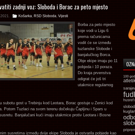
vatiti zadnji voz: Sloboda i Borac za peto mjesto
a 2021.
Košarka
,
RSD Sloboda
,
Vijesti
Borba za peto mjesto
koje vodi u Ligu 6
prema računicama
vodit će se između
tuzlanske Slobode i
banjalučkog Borca.
Obje ekipe imaju po 11
OZN
pobjeda i 10 poraza.
Do kraja prvenstva
100 god
odigrat će još tri
atleti
utakmice regularnog
saraje
fud
husref
u subotu gost u Trebinju kod Leotara, Borac gostuje u Zenici kod
slobod
a. Potom Tuzlaci na svom terenu dočekuju Čapljinu i Spars u
kugla
usretu. Banjalučani kući imaju utakmice protiv Leotara i Bosne
odb
slo
pripre
im susretima između dvije ekipe Sloboda je ostvarila pobjede kao