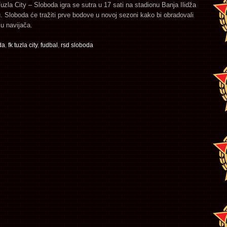
zla City – Sloboda igra se sutra u 17 sati na stadionu Banja Ilidža
 Sloboda će tražiti prve bodove u novoj sezoni kako bi obradovali
ju navijača.
da
,
fk tuzla city
,
fudbal
,
rsd sloboda