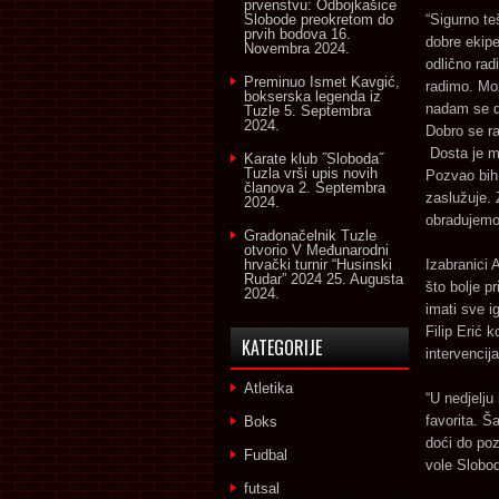
prvenstvu: Odbojkašice
Slobode preokretom do
“Sigurno te
prvih bodova
16.
dobre ekipe
Novembra 2024.
odlično rad
Preminuo Ismet Kavgić,
radimo. Mož
bokserska legenda iz
nadam se d
Tuzle
5. Septembra
2024.
Dobro se r
Dosta je ml
Karate klub ˝Sloboda˝
Tuzla vrši upis novih
Pozvao bih
članova
2. Septembra
zaslužuje.
2024.
obradujemo 
Gradonačelnik Tuzle
otvorio V Međunarodni
hrvački turnir “Husinski
Izabranici 
Rudar” 2024
25. Augusta
što bolje p
2024.
imati sve i
Filip Erić 
KATEGORIJE
intervencij
Atletika
“U nedjelju
favorita. Š
Boks
doći do poz
Fudbal
vole Slobod
futsal