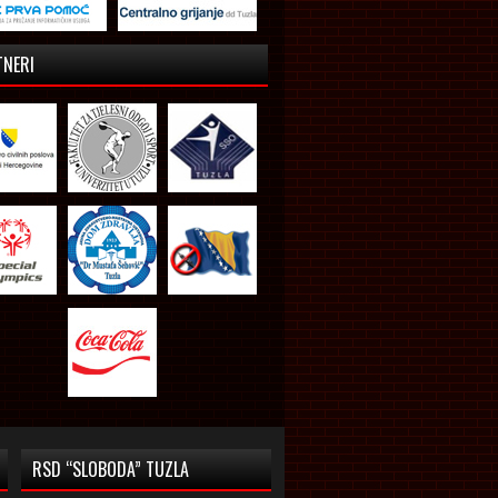
TNERI
RSD “SLOBODA” TUZLA