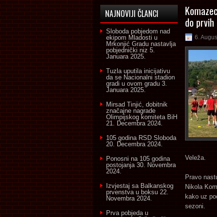
Komazec 
NAJNOVIJI ČLANCI
do prvih
Sloboda pobjedom nad
ekipom Mladosti u
6. Augus
Mrkonjić Gradu nastavlja
pobjednički niz
5.
Januara 2025.
Tuzla uputila inicijativu
da se Nacionalni stadion
gradi u ovom gradu
3.
Januara 2025.
Mirsad Tinjić, dobitnik
značajne nagrade
Olimpijskog komiteta BiH
21. Decembra 2024.
105 godina RSD Sloboda
20. Decembra 2024.
Veleža.
Ponosni na 105 godina
postojanja
30. Novembra
2024.
Pravo nast
Izvjestaj sa Balkanskog
Nikola Koma
prvenstva u boksu
22.
kako uz pod
Novembra 2024.
sezoni.
Prva pobjeda u