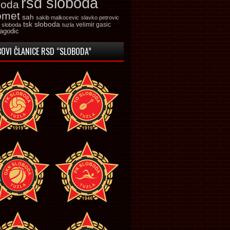
rsd sloboda
boda
omet
sah
sakib malkocevic
slavko petrovic
tsk sloboda
velimir gasic
k sloboda
tuzla
jagodic
OVI ČLANICE RSD “SLOBODA”