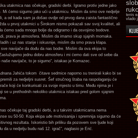
slo
ška utakmica nas očekuje, gradski derbi. Igramo protiv jedne jako
ruk
. Mi ćemo sigurno jako ući u utakmicu. Mislim da smo ove nedjelje
tenis
t
ili, a od kada sam ja došao ovdje od prvog dana zaista fantastično
vlado 
da u prvoj utakmici u Širokom nismo pokazali sav svoj kvalitet, ali
KLUB
a ćemo sada mnogo bolje da odigramo i da osvojimo bodove.
adi, prava je atmosfera. Mislim da imamo skup sjajnih momaka.
adih i uz nas starije i iskusnije, mislim da smo prava klapa.
 sve navijače da dođu da nas bodre. Mislim da ova ekipa to
 Zaslužujemo jednu dobru atmosferu i mi ćemo dati sve od sebe da
naše navijače, to je sigurno“, istakao je Komazec.
Adnana Jahića tokom čitave sedmice naporno su trenirali kako bi se
ripremili za nedjeljni susret. Šef stručnog štaba na raspolaganju će
grače koji će konkurisati za svoje mjesto u timu. Među njima je i
koji se u prethodnih nekoliko utakmica istakao pred golom sjajnim
ama.
 nas očekuje taj gradski derbi, a u takvim utakmicama nema
anse su 50-50. Koja ekipa uđe motivisanija i spremnija sigurno da će
itivnog rezultata. Iskoristio bih priliku da pozovem sve ljude koji
u da u nedjelju budu naš 12. igrač“, naglasio je Erić.