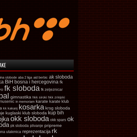
AKE
ak sloboda
ina slobode
aba 2 liga
aid berbic
ka
BiH
bosna i hercegovina
fk
fk sloboda
vo
fk zeljeznicar
bal
gimnastika
hkk siroki
hkk zrinjski
karate
karate klub
 musemic
in memoriam
kosarka
krsg sloboda
a
kk kakanj
kup bih
kuglaski klub sloboda
nje
okk sloboda
ojka
ok
okk spars
boda
pripreme
pk sloboda
plivanje
rk
reprezentacija
mna utakmica