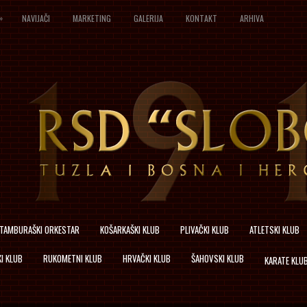
»
NAVIJAČI
MARKETING
GALERIJA
KONTAKT
ARHIVA
TAMBURAŠKI ORKESTAR
KOŠARKAŠKI KLUB
PLIVAČKI KLUB
ATLETSKI KLUB
I KLUB
RUKOMETNI KLUB
HRVAČKI KLUB
ŠAHOVSKI KLUB
KARATE KLU