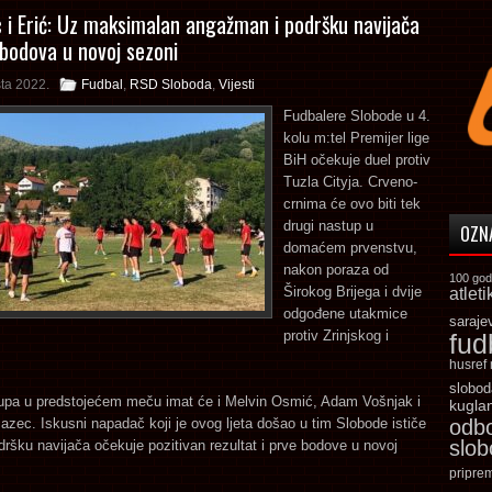
i Erić: Uz maksimalan angažman i podršku navijača
 bodova u novoj sezoni
ta 2022.
Fudbal
,
RSD Sloboda
,
Vijesti
Fudbalere Slobode u 4.
kolu m:tel Premijer lige
BiH očekuje duel protiv
Tuzla Cityja. Crveno-
crnima će ovo biti tek
drugi nastup u
OZN
domaćem prvenstvu,
nakon poraza od
100 god
Širokog Brijega i dvije
atleti
odgođene utakmice
saraje
protiv Zrinjskog i
fud
husref
slobod
upa u predstojećem meču imat će i Melvin Osmić, Adam Vošnjak i
kugla
zec. Iskusni napadač koji je ovog ljeta došao u tim Slobode ističe
odb
slo
ršku navijača očekuje pozitivan rezultat i prve bodove u novoj
pripre