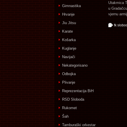
Utakmica Tu
Gimnastika
u Gradačcu.
vjernu armi
Hrvanje
Jiu Jitsu
fk slobo
Karate
Košarka
Kuglanje
Navijači
Nekategorisano
Odbojka
Plivanje
Reprezentacija BiH
RSD Sloboda
Rukomet
Šah
Tamburaški orkestar