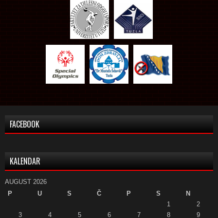
FACEBOOK
KALENDAR
AUGUST 2026
P
U
S
Č
P
S
N
1
2
3
4
5
6
7
8
9