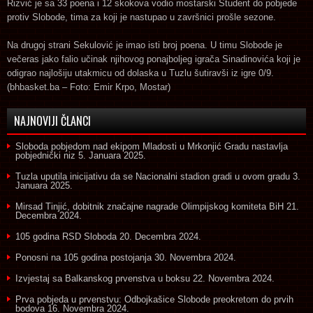
Rizvić je sa 33 poena i 12 skokova vodio mostarski Student do pobjede
protiv Slobode, tima za koji je nastupao u završnici prošle sezone.
Na drugoj strani Sekulović je imao isti broj poena. U timu Slobode je
večeras jako falio učinak njihovog ponajboljeg igrača Sinadinovića koji je
odigrao najlošiju utakmicu od dolaska u Tuzlu šutiravši iz igre 0/9.
(bhbasket.ba – Foto: Emir Krpo, Mostar)
NAJNOVIJI ČLANCI
Sloboda pobjedom nad ekipom Mladosti u Mrkonjić Gradu nastavlja
pobjednički niz
5. Januara 2025.
Tuzla uputila inicijativu da se Nacionalni stadion gradi u ovom gradu
3.
Januara 2025.
Mirsad Tinjić, dobitnik značajne nagrade Olimpijskog komiteta BiH
21.
Decembra 2024.
105 godina RSD Sloboda
20. Decembra 2024.
Ponosni na 105 godina postojanja
30. Novembra 2024.
Izvjestaj sa Balkanskog prvenstva u boksu
22. Novembra 2024.
Prva pobjeda u prvenstvu: Odbojkašice Slobode preokretom do prvih
bodova
16. Novembra 2024.