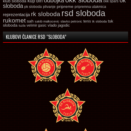
odbojka
ok
kup bih
klub sloboda
okk spars
sloboda
pripreme
pk sloboda
plivanje
pripremna utakmica
rsd sloboda
rk sloboda
reprezentacija
rukomet
tsk
sah
sakib malkocevic
slavko petrovic
tenis
tk sloboda
sloboda
vlado jagodic
velimir gasic
tuzla
KLUBOVI ČLANICE RSD “SLOBODA”