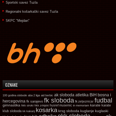
Sportski savez Tuzla
Regionalni košarkaški savez Tuzla
SKPC "Mejdan"
OZNAKE
ak sloboda
atletika
BiH
bosna i
100 godina slobode
aba 2 liga
aid berbic
fk sloboda
fudbal
hercegovina
fk sarajevo
fk zeljeznicar
gimnastika
karate
karate
husref musemic
hkk siroki
hkk zrinjski
in memoriam
kosarka
krsg sloboda
kuglaski
klub sloboda
kuglanje
kk kakanj
okk sloboda