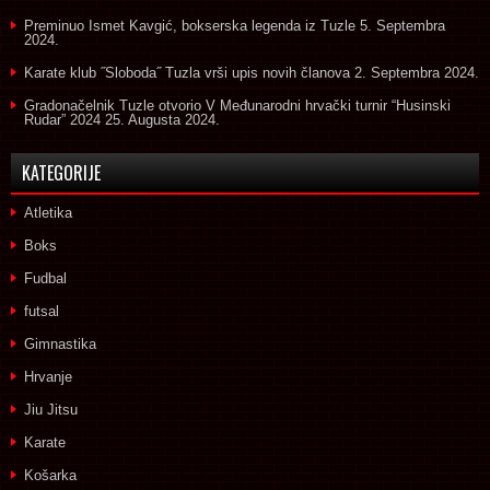
Preminuo Ismet Kavgić, bokserska legenda iz Tuzle
5. Septembra
2024.
Karate klub ˝Sloboda˝ Tuzla vrši upis novih članova
2. Septembra 2024.
Gradonačelnik Tuzle otvorio V Međunarodni hrvački turnir “Husinski
Rudar” 2024
25. Augusta 2024.
KATEGORIJE
Atletika
Boks
Fudbal
futsal
Gimnastika
Hrvanje
Jiu Jitsu
Karate
Košarka