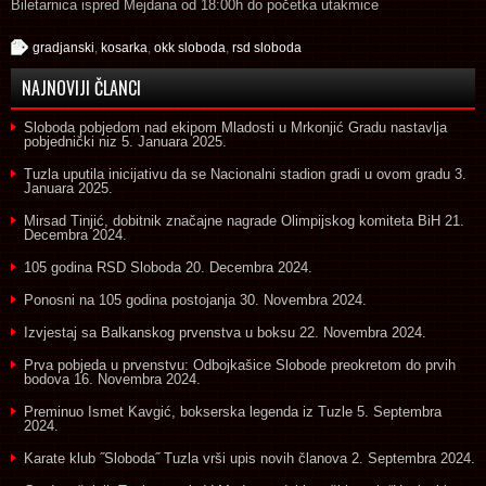
Biletarnica ispred Mejdana od 18:00h do početka utakmice
gradjanski
,
kosarka
,
okk sloboda
,
rsd sloboda
NAJNOVIJI ČLANCI
Sloboda pobjedom nad ekipom Mladosti u Mrkonjić Gradu nastavlja
pobjednički niz
5. Januara 2025.
Tuzla uputila inicijativu da se Nacionalni stadion gradi u ovom gradu
3.
Januara 2025.
Mirsad Tinjić, dobitnik značajne nagrade Olimpijskog komiteta BiH
21.
Decembra 2024.
105 godina RSD Sloboda
20. Decembra 2024.
Ponosni na 105 godina postojanja
30. Novembra 2024.
Izvjestaj sa Balkanskog prvenstva u boksu
22. Novembra 2024.
Prva pobjeda u prvenstvu: Odbojkašice Slobode preokretom do prvih
bodova
16. Novembra 2024.
Preminuo Ismet Kavgić, bokserska legenda iz Tuzle
5. Septembra
2024.
Karate klub ˝Sloboda˝ Tuzla vrši upis novih članova
2. Septembra 2024.