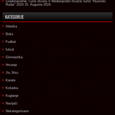
Gradonačelnik Tuzle otvorio V Međunarodni hrvački turnir “Husinski
Rudar” 2024
25. Augusta 2024.
KATEGORIJE
Atletika
Boks
Fudbal
futsal
Gimnastika
Hrvanje
Jiu Jitsu
Karate
Košarka
Kuglanje
Navijači
Nekategorisano