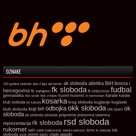
OZNAKE
ak sloboda
atletika
BiH
bosna i
100 godina slobode
aba 2 liga
aid berbic
fk sloboda
fudbal
hercegovina
fk sarajevo
fk zeljeznicar
gimnastika
karate
karate
husref musemic
hkk siroki
hkk zrinjski
in memoriam
kosarka
krsg sloboda
kuglaski
klub sloboda
kuglanje
kk kakanj
okk sloboda
odbojka
ok
kup bih
klub sloboda
okk spars
sloboda
pripreme
pk sloboda
plivanje
pripremna utakmica
rsd sloboda
rk sloboda
reprezentacija
rukomet
tsk
sah
sakib malkocevic
slavko petrovic
tenis
tk sloboda
sloboda
vlado jagodic
velimir gasic
tuzla