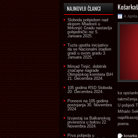
Košarkaš
NAJNOVIJI ČLANCI
4. April
Sloboda pobjedom nad
ekipom Mladosti u
Mrkonjić Gradu nastavlja
pobjednički niz
5.
Januara 2025.
Tuzla uputila inicijativu
da se Nacionalni stadion
gradi u ovom gradu
3.
Januara 2025.
Mirsad Tinjić, dobitnik
značajne nagrade
Olimpijskog komiteta BiH
21. Decembra 2024.
105 godina RSD Sloboda
20. Decembra 2024.
ka opstanku
takmičenja
Ponosni na 105 godina
postojanja
30. Novembra
U pobjedi T
2024.
Mihailo Se
najefikasni
Izvjestaj sa Balkanskog
prvenstva u boksu
22.
poena.
Novembra 2024.
Prva pobjeda u
kosarka