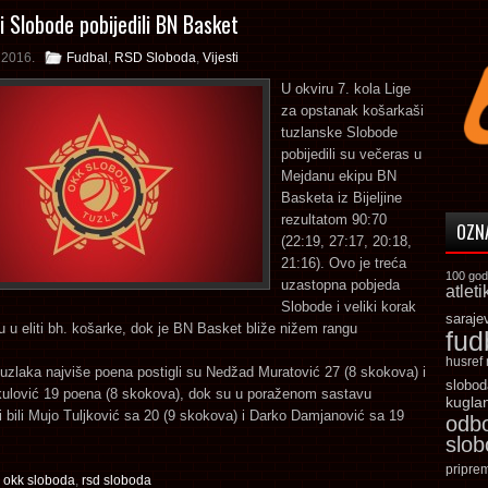
i Slobode pobijedili BN Basket
a 2016.
Fudbal
,
RSD Sloboda
,
Vijesti
U okviru 7. kola Lige
za opstanak košarkaši
tuzlanske Slobode
pobijedili su večeras u
Mejdanu ekipu BN
Basketa iz Bijeljine
rezultatom 90:70
OZN
(22:19, 27:17, 20:18,
21:16). Ovo je treća
100 god
uzastopna pobjeda
atleti
Slobode i veliki korak
saraje
 u eliti bh. košarke, dok je BN Basket bliže nižem rangu
fud
.
husref
uzlaka najviše poena postigli su Nedžad Muratović 27 (8 skokova) i
slobod
kulović 19 poena (8 skokova), dok su u poraženom sastavu
kugla
ji bili Mujo Tuljković sa 20 (9 skokova) i Darko Damjanović sa 19
odb
slo
pripre
,
okk sloboda
,
rsd sloboda