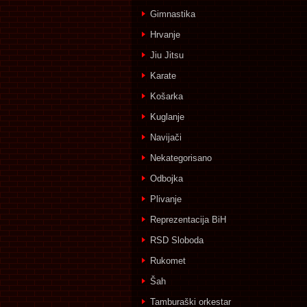
Gimnastika
Hrvanje
Jiu Jitsu
Karate
Košarka
Kuglanje
Navijači
Nekategorisano
Odbojka
Plivanje
Reprezentacija BiH
RSD Sloboda
Rukomet
Šah
Tamburaški orkestar