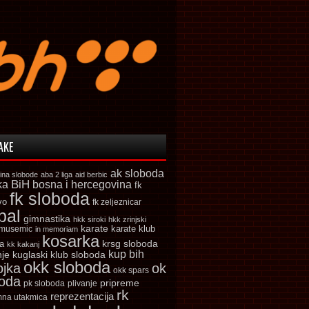
AKE
ak sloboda
ina slobode
aba 2 liga
aid berbic
ka
BiH
bosna i hercegovina
fk
fk sloboda
vo
fk zeljeznicar
bal
gimnastika
hkk siroki
hkk zrinjski
karate
karate klub
 musemic
in memoriam
kosarka
krsg sloboda
a
kk kakanj
kup bih
kuglaski klub sloboda
nje
okk sloboda
ojka
ok
okk spars
boda
pripreme
pk sloboda
plivanje
rk
reprezentacija
mna utakmica