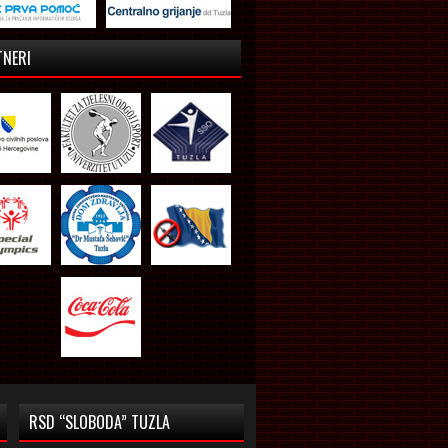
TNERI
RSD “SLOBODA” TUZLA