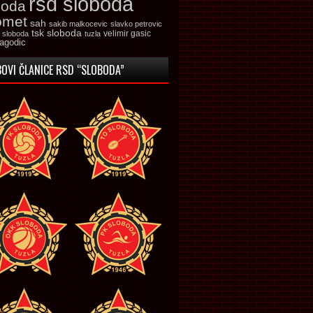
rsd sloboda
boda
omet
sah
sakib malkocevic
slavko petrovic
tsk sloboda
velimir gasic
k sloboda
tuzla
jagodic
OVI ČLANICE RSD “SLOBODA”