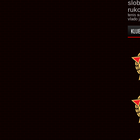
slo
ruk
tenis
t
vlado 
KLUB