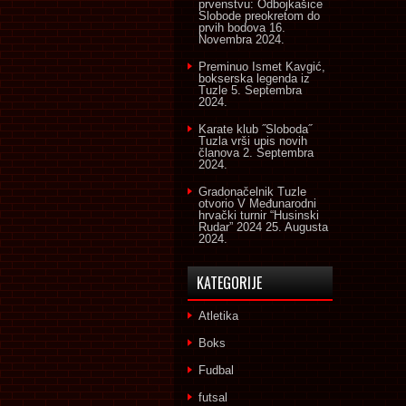
prvenstvu: Odbojkašice
Slobode preokretom do
prvih bodova
16.
Novembra 2024.
Preminuo Ismet Kavgić,
bokserska legenda iz
Tuzle
5. Septembra
2024.
Karate klub ˝Sloboda˝
Tuzla vrši upis novih
članova
2. Septembra
2024.
Gradonačelnik Tuzle
otvorio V Međunarodni
hrvački turnir “Husinski
Rudar” 2024
25. Augusta
2024.
KATEGORIJE
Atletika
Boks
Fudbal
futsal