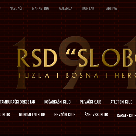
»
NAVIJAČI
MARKETING
GALERIJA
KONTAKT
ARHIVA
TAMBURAŠKI ORKESTAR
KOŠARKAŠKI KLUB
PLIVAČKI KLUB
ATLETSKI KLUB
I KLUB
RUKOMETNI KLUB
HRVAČKI KLUB
ŠAHOVSKI KLUB
KARATE KLU