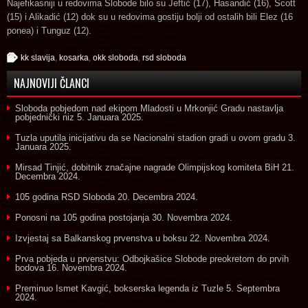
Najefikasniji u redovima Slobode bilo su Jeftić (17), Hasandić (16), Scott
(15) i Alikadić (12) dok su u redovima gostiju bolji od ostalih bili Elez (16
ponea) i Tunguz (12).
kk slavija
,
kosarka
,
okk sloboda
,
rsd sloboda
NAJNOVIJI ČLANCI
Sloboda pobjedom nad ekipom Mladosti u Mrkonjić Gradu nastavlja
pobjednički niz
5. Januara 2025.
Tuzla uputila inicijativu da se Nacionalni stadion gradi u ovom gradu
3.
Januara 2025.
Mirsad Tinjić, dobitnik značajne nagrade Olimpijskog komiteta BiH
21.
Decembra 2024.
105 godina RSD Sloboda
20. Decembra 2024.
Ponosni na 105 godina postojanja
30. Novembra 2024.
Izvjestaj sa Balkanskog prvenstva u boksu
22. Novembra 2024.
Prva pobjeda u prvenstvu: Odbojkašice Slobode preokretom do prvih
bodova
16. Novembra 2024.
Preminuo Ismet Kavgić, bokserska legenda iz Tuzle
5. Septembra
2024.