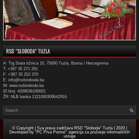
RSD “SLOBODA” TUZLA
A: Trg Stara tržnica 10, 75000 Tuzla, Bosna i Hercegovina
T: +387 35 271 281
F: +387 35 252 370
E: info@rsdsloboda.ba
W: www.rsdsloboda.ba
ID broj: 4209036190001
ŽR: NLB banka 1321000309542916
© Copyright | Sva prava zadržava RSD "Sloboda" Tuzla | 2020 |
Developed by
"PC Prva Pomoć" agencija za pružanje informatičkih
usluga