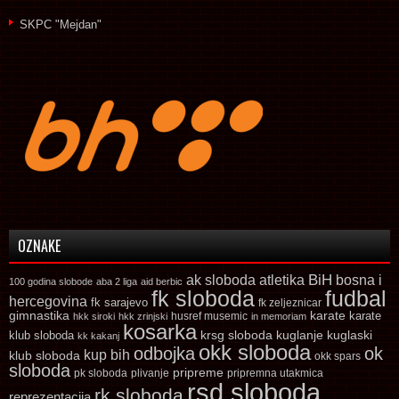
SKPC "Mejdan"
OZNAKE
ak sloboda
atletika
BiH
bosna i
100 godina slobode
aba 2 liga
aid berbic
fk sloboda
fudbal
hercegovina
fk sarajevo
fk zeljeznicar
gimnastika
karate
karate
husref musemic
hkk siroki
hkk zrinjski
in memoriam
kosarka
krsg sloboda
kuglaski
klub sloboda
kuglanje
kk kakanj
okk sloboda
odbojka
ok
kup bih
klub sloboda
okk spars
sloboda
pripreme
pk sloboda
plivanje
pripremna utakmica
rsd sloboda
rk sloboda
reprezentacija