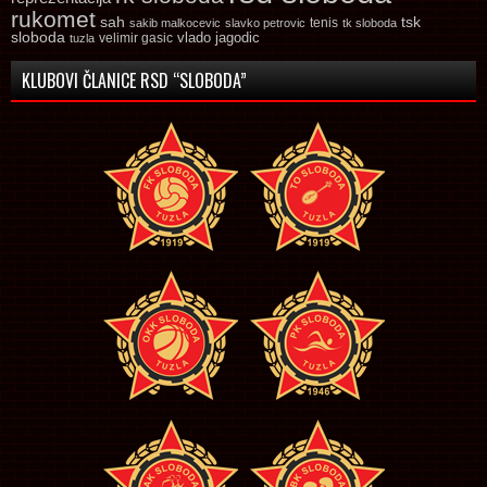
rukomet
tsk
sah
sakib malkocevic
slavko petrovic
tenis
tk sloboda
sloboda
vlado jagodic
velimir gasic
tuzla
KLUBOVI ČLANICE RSD “SLOBODA”