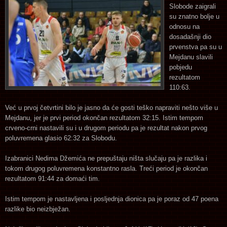
Slobode zaigrali
su znatno bolje u
odnosu na
dosadašnji dio
prvenstva pa su u
Mejdanu slavili
pobjedu
rezultatom
110:63.
Već u prvoj četvrtini bilo je jasno da će gosti teško napraviti nešto više u
Mejdanu, jer je prvi period okončan rezultatom 32:15. Istim tempom
crveno-crni nastavili su i u drugom periodu pa je rezultat nakon prvog
poluvremena glasio 62:32 za Slobodu.
Izabranici Nedima Džemića ne prepuštaju ništa slučaju pa je razlika i
tokom drugog poluvremena konstantno rasla. Treći period je okončan
rezultatom 91:44 za domaći tim.
Istim tempom je nastavljena i posljednja dionica pa je poraz od 47 poena
razlike bio neizbježan.