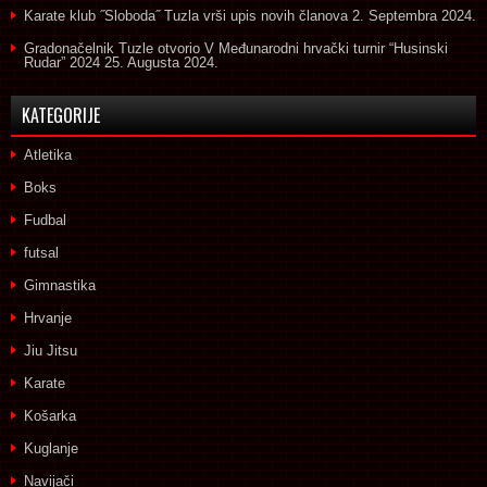
Karate klub ˝Sloboda˝ Tuzla vrši upis novih članova
2. Septembra 2024.
Gradonačelnik Tuzle otvorio V Međunarodni hrvački turnir “Husinski
Rudar” 2024
25. Augusta 2024.
KATEGORIJE
Atletika
Boks
Fudbal
futsal
Gimnastika
Hrvanje
Jiu Jitsu
Karate
Košarka
Kuglanje
Navijači