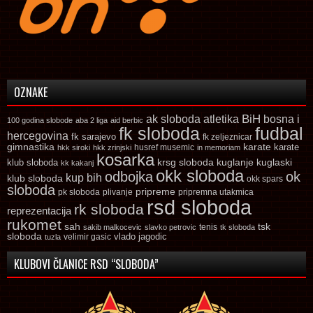
OZNAKE
ak sloboda
atletika
BiH
bosna i
100 godina slobode
aba 2 liga
aid berbic
fk sloboda
fudbal
hercegovina
fk sarajevo
fk zeljeznicar
gimnastika
karate
karate
husref musemic
hkk siroki
hkk zrinjski
in memoriam
kosarka
krsg sloboda
kuglaski
klub sloboda
kuglanje
kk kakanj
okk sloboda
odbojka
ok
kup bih
klub sloboda
okk spars
sloboda
pripreme
pk sloboda
plivanje
pripremna utakmica
rsd sloboda
rk sloboda
reprezentacija
rukomet
tsk
sah
sakib malkocevic
slavko petrovic
tenis
tk sloboda
sloboda
vlado jagodic
velimir gasic
tuzla
KLUBOVI ČLANICE RSD “SLOBODA”