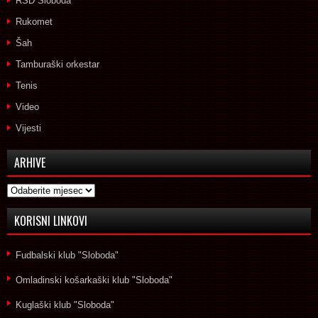
RSD Sloboda
Rukomet
Šah
Tamburaški orkestar
Tenis
Video
Vijesti
ARHIVE
Arhive
KORISNI LINKOVI
Fudbalski klub "Sloboda"
Omladinski košarkaški klub "Sloboda"
Kuglaški klub "Sloboda"