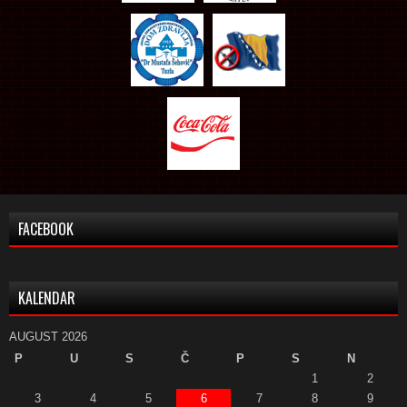
FACEBOOK
KALENDAR
AUGUST 2026
P
U
S
Č
P
S
N
1
2
3
4
5
6
7
8
9