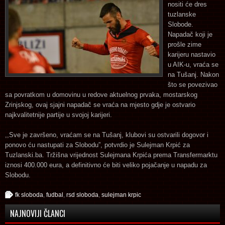
nositi će dres
tuzlanske
Slobode.
Napadač koji je
prošle zime
karijeru nastavio
u AIK-u, vraća se
na Tušanj. Nakon
što se povezivao
sa povratkom u domovinu u redove aktuelnog prvaka, mostarskog
Zrinjskog, ovaj sjajni napadač se vraća na mjesto gdje je ostvario
najkvalitetnije partije u svojoj karijeri.
,,Sve je završeno, vraćam se na Tušanj, klubovi su ostvarili dogovor i
ponovo ću nastupati za Slobodu”, potvrdio je Sulejman Krpić za
Tuzlanski.ba. Tržišna vrijednost Sulejmana Krpića prema Transfermarktu
iznosi 400.000 eura, a definitivno će biti veliko pojačanje u napadu za
Slobodu.
fk sloboda
,
fudbal
,
rsd sloboda
,
sulejman krpic
NAJNOVIJI ČLANCI