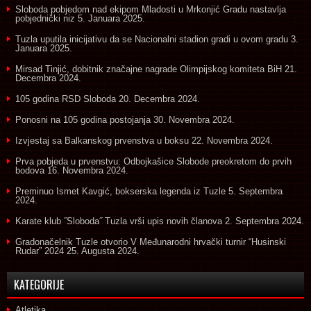
Sloboda pobjedom nad ekipom Mladosti u Mrkonjić Gradu nastavlja
pobjednički niz
5. Januara 2025.
Tuzla uputila inicijativu da se Nacionalni stadion gradi u ovom gradu
3.
Januara 2025.
Mirsad Tinjić, dobitnik značajne nagrade Olimpijskog komiteta BiH
21.
Decembra 2024.
105 godina RSD Sloboda
20. Decembra 2024.
Ponosni na 105 godina postojanja
30. Novembra 2024.
Izvjestaj sa Balkanskog prvenstva u boksu
22. Novembra 2024.
Prva pobjeda u prvenstvu: Odbojkašice Slobode preokretom do prvih
bodova
16. Novembra 2024.
Preminuo Ismet Kavgić, bokserska legenda iz Tuzle
5. Septembra
2024.
Karate klub ˝Sloboda˝ Tuzla vrši upis novih članova
2. Septembra 2024.
Gradonačelnik Tuzle otvorio V Međunarodni hrvački turnir “Husinski
Rudar” 2024
25. Augusta 2024.
KATEGORIJE
Atletika