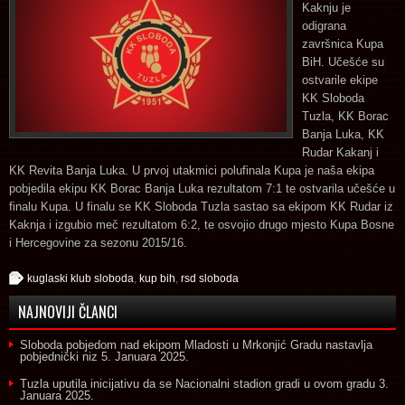
Kaknju je
odigrana
završnica Kupa
BiH. Učešće su
ostvarile ekipe
KK Sloboda
Tuzla, KK Borac
Banja Luka, KK
Rudar Kakanj i
KK Revita Banja Luka. U prvoj utakmici polufinala Kupa je naša ekipa
pobjedila ekipu KK Borac Banja Luka rezultatom 7:1 te ostvarila učešće u
finalu Kupa. U finalu se KK Sloboda Tuzla sastao sa ekipom KK Rudar iz
Kaknja i izgubio meč rezultatom 6:2, te osvojio drugo mjesto Kupa Bosne
i Hercegovine za sezonu 2015/16.
kuglaski klub sloboda
,
kup bih
,
rsd sloboda
NAJNOVIJI ČLANCI
Sloboda pobjedom nad ekipom Mladosti u Mrkonjić Gradu nastavlja
pobjednički niz
5. Januara 2025.
Tuzla uputila inicijativu da se Nacionalni stadion gradi u ovom gradu
3.
Januara 2025.