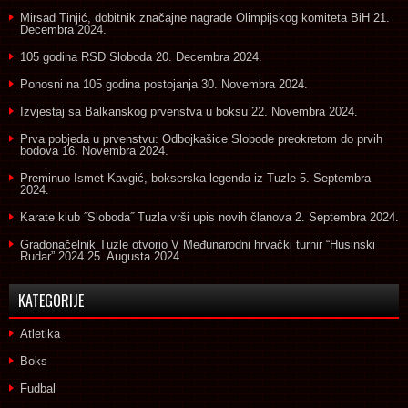
Mirsad Tinjić, dobitnik značajne nagrade Olimpijskog komiteta BiH
21.
Decembra 2024.
105 godina RSD Sloboda
20. Decembra 2024.
Ponosni na 105 godina postojanja
30. Novembra 2024.
Izvjestaj sa Balkanskog prvenstva u boksu
22. Novembra 2024.
Prva pobjeda u prvenstvu: Odbojkašice Slobode preokretom do prvih
bodova
16. Novembra 2024.
Preminuo Ismet Kavgić, bokserska legenda iz Tuzle
5. Septembra
2024.
Karate klub ˝Sloboda˝ Tuzla vrši upis novih članova
2. Septembra 2024.
Gradonačelnik Tuzle otvorio V Međunarodni hrvački turnir “Husinski
Rudar” 2024
25. Augusta 2024.
KATEGORIJE
Atletika
Boks
Fudbal