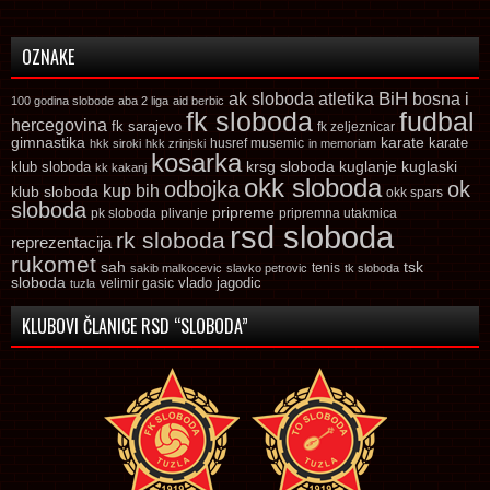
OZNAKE
ak sloboda
atletika
BiH
bosna i
100 godina slobode
aba 2 liga
aid berbic
fk sloboda
fudbal
hercegovina
fk sarajevo
fk zeljeznicar
gimnastika
karate
karate
husref musemic
hkk siroki
hkk zrinjski
in memoriam
kosarka
krsg sloboda
kuglaski
klub sloboda
kuglanje
kk kakanj
okk sloboda
odbojka
ok
kup bih
klub sloboda
okk spars
sloboda
pripreme
pk sloboda
plivanje
pripremna utakmica
rsd sloboda
rk sloboda
reprezentacija
rukomet
tsk
sah
sakib malkocevic
slavko petrovic
tenis
tk sloboda
sloboda
vlado jagodic
velimir gasic
tuzla
KLUBOVI ČLANICE RSD “SLOBODA”