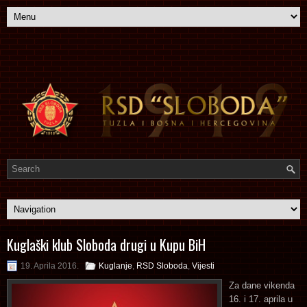
Kuglaški klub Sloboda drugi u Kupu BiH
19. Aprila 2016.
Kuglanje
,
RSD Sloboda
,
Vijesti
Za dane vikenda
16. i 17. aprila u