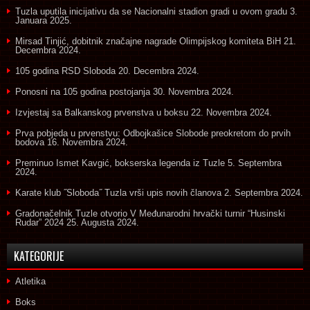
Tuzla uputila inicijativu da se Nacionalni stadion gradi u ovom gradu
3.
Januara 2025.
Mirsad Tinjić, dobitnik značajne nagrade Olimpijskog komiteta BiH
21.
Decembra 2024.
105 godina RSD Sloboda
20. Decembra 2024.
Ponosni na 105 godina postojanja
30. Novembra 2024.
Izvjestaj sa Balkanskog prvenstva u boksu
22. Novembra 2024.
Prva pobjeda u prvenstvu: Odbojkašice Slobode preokretom do prvih
bodova
16. Novembra 2024.
Preminuo Ismet Kavgić, bokserska legenda iz Tuzle
5. Septembra
2024.
Karate klub ˝Sloboda˝ Tuzla vrši upis novih članova
2. Septembra 2024.
Gradonačelnik Tuzle otvorio V Međunarodni hrvački turnir “Husinski
Rudar” 2024
25. Augusta 2024.
KATEGORIJE
Atletika
Boks