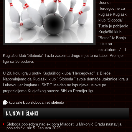
Bosne i
Hercegovine za
kuglaše Kuglaški
klub “Sloboda”
Tuzla je pobijedio
Kuglaški klub
“Borac” iz Banja
Luke sa
rezultatom 7 : 1.
Kuglaški klub “Sloboda” Tuzla zauzima drugo mjesto na tabeli Premijer
lige sa 36 bodova.
U 20. kolu igraju protiv Kuglaškog kluba “Hercegovac” iz Bileće.
Napominjemo da Kuglaški klub ” Sloboda ” svoje domaće utakmice igra u
Lukavcu jer kuglana u SKPC Mejdan ne ispunjava uslove po
propozicijama Kuglaškog saveza BiH za Premijer ligu.
kuglaski klub sloboda
,
rsd sloboda
NAJNOVIJI ČLANCI
Sloboda pobjedom nad ekipom Mladosti u Mrkonjić Gradu nastavlja
pobjednički niz
5. Januara 2025.