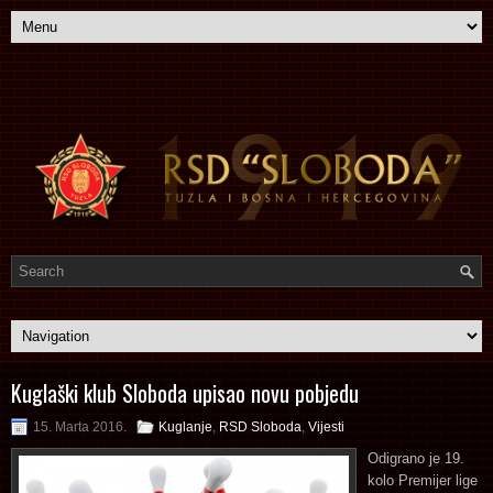
Kuglaški klub Sloboda upisao novu pobjedu
15. Marta 2016.
Kuglanje
,
RSD Sloboda
,
Vijesti
Odigrano je 19.
kolo Premijer lige