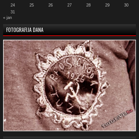
24
25
26
27
28
29
30
31
« jan
FOTOGRAFIJA DANA