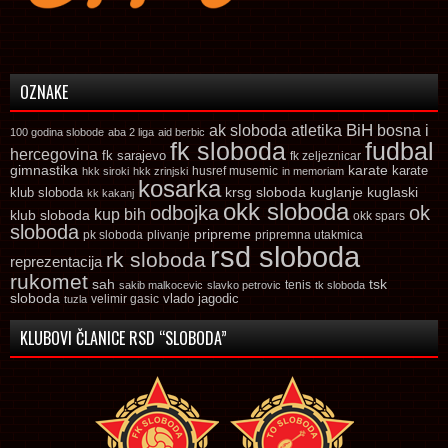
OZNAKE
ak sloboda
atletika
BiH
bosna i
100 godina slobode
aba 2 liga
aid berbic
fk sloboda
fudbal
hercegovina
fk sarajevo
fk zeljeznicar
gimnastika
karate
karate
husref musemic
hkk siroki
hkk zrinjski
in memoriam
kosarka
krsg sloboda
kuglaski
klub sloboda
kuglanje
kk kakanj
okk sloboda
odbojka
ok
kup bih
klub sloboda
okk spars
sloboda
pripreme
pk sloboda
plivanje
pripremna utakmica
rsd sloboda
rk sloboda
reprezentacija
rukomet
tsk
sah
sakib malkocevic
slavko petrovic
tenis
tk sloboda
sloboda
vlado jagodic
velimir gasic
tuzla
KLUBOVI ČLANICE RSD “SLOBODA”