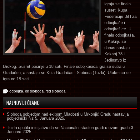
igraju se finalni
susreti Kupa
Federacije BiH za
odbojkaše i
odbojkašice. U
finalu odbojkaša,
u Kaknju se
danas sastaju
Kakanj 78 i
Jedinstvo iz
Brčkog. Susret počinje u 18 sati. Finale odbojkašica igra se sutra u
Gradačcu, a sastaju se Kula Gradačac i Sloboda (Tuzla). Utakmica se
igra od 18 sati.
odbojka
,
ok sloboda
,
rsd sloboda
NAJNOVIJI ČLANCI
Sloboda pobjedom nad ekipom Mladosti u Mrkonjić Gradu nastavlja
pobjednički niz
5. Januara 2025.
Tuzla uputila inicijativu da se Nacionalni stadion gradi u ovom gradu
3.
Januara 2025.