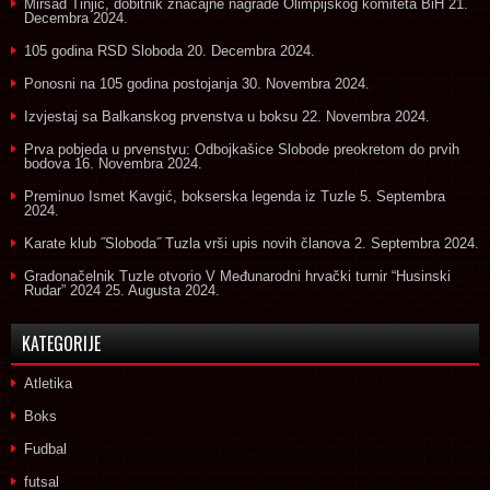
Mirsad Tinjić, dobitnik značajne nagrade Olimpijskog komiteta BiH
21.
Decembra 2024.
105 godina RSD Sloboda
20. Decembra 2024.
Ponosni na 105 godina postojanja
30. Novembra 2024.
Izvjestaj sa Balkanskog prvenstva u boksu
22. Novembra 2024.
Prva pobjeda u prvenstvu: Odbojkašice Slobode preokretom do prvih
bodova
16. Novembra 2024.
Preminuo Ismet Kavgić, bokserska legenda iz Tuzle
5. Septembra
2024.
Karate klub ˝Sloboda˝ Tuzla vrši upis novih članova
2. Septembra 2024.
Gradonačelnik Tuzle otvorio V Međunarodni hrvački turnir “Husinski
Rudar” 2024
25. Augusta 2024.
KATEGORIJE
Atletika
Boks
Fudbal
futsal