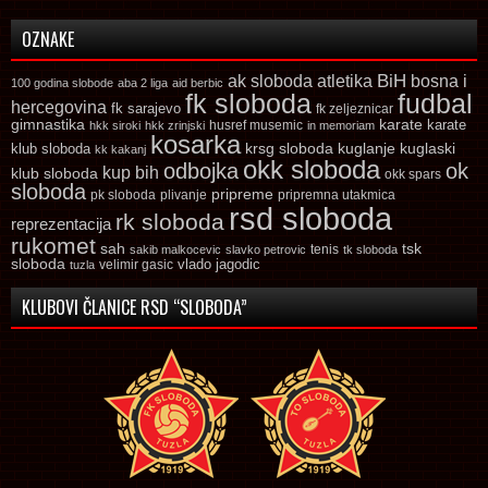
OZNAKE
ak sloboda
atletika
BiH
bosna i
100 godina slobode
aba 2 liga
aid berbic
fk sloboda
fudbal
hercegovina
fk sarajevo
fk zeljeznicar
gimnastika
karate
karate
husref musemic
hkk siroki
hkk zrinjski
in memoriam
kosarka
krsg sloboda
kuglaski
klub sloboda
kuglanje
kk kakanj
okk sloboda
odbojka
ok
kup bih
klub sloboda
okk spars
sloboda
pripreme
pk sloboda
plivanje
pripremna utakmica
rsd sloboda
rk sloboda
reprezentacija
rukomet
tsk
sah
sakib malkocevic
slavko petrovic
tenis
tk sloboda
sloboda
vlado jagodic
velimir gasic
tuzla
KLUBOVI ČLANICE RSD “SLOBODA”